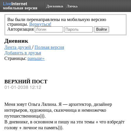
Live
Internet
Дневники
Личка
мобильная версия
Вы были перенаправлены на мобильную версию
страницы.
Вернуться!
Авторизация
Дневник
Лента друзей
/
Полная версия
Добавить в друзья
Страницы:
раньше»
ВЕРХНИЙ ПОСТ
01-01-2038 12:12
Меня зовут Ольга Лялина. Я — архитектор, дизайнер
интерьеров, художница, сказочница и немножечко
путешественница))).
В дневнике, в основном и пишу на эти темы + что взбредёт
голову + личное на память))).