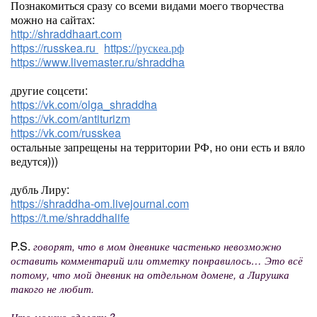
Познакомиться сразу со всеми видами моего творчества
можно на сайтах:
http://shraddhaart.com
https://russkea.ru
https://рускеа.рф
https://www.livemaster.ru/shraddha
другие соцсети:
https://vk.com/olga_shraddha
https://vk.com/antiturizm
https://vk.com/russkea
остальные запрещены на территории РФ, но они есть и вяло
ведутся)))
дубль Лиру:
https://shraddha-om.livejournal.com
https://t.me/shraddhalife
P.S.
говорят, что в мом дневнике частенько невозможно
оставить комментарий или отметку понравилось… Это всё
потому, что мой дневник на отдельном домене, а Лирушка
такого не любит.
Что можно сделать?