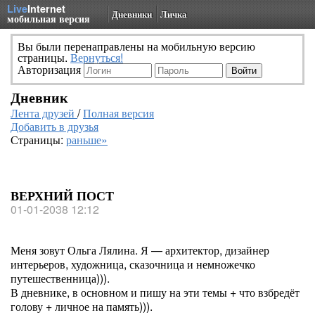
Live
Internet
Дневники
Личка
мобильная версия
Вы были перенаправлены на мобильную версию
страницы.
Вернуться!
Авторизация
Дневник
Лента друзей
/
Полная версия
Добавить в друзья
Страницы:
раньше»
ВЕРХНИЙ ПОСТ
01-01-2038 12:12
Меня зовут Ольга Лялина. Я — архитектор, дизайнер
интерьеров, художница, сказочница и немножечко
путешественница))).
В дневнике, в основном и пишу на эти темы + что взбредёт
голову + личное на память))).