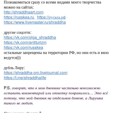
Познакомиться сразу со всеми видами моего творчества
можно на сайтах:
http://shraddhaart.com
https://russkea.ru
https://рускеа.рф
https://www.livemaster.ru/shraddha
другие соцсети:
https://vk.com/olga_shraddha
https://vk.com/antiturizm
https://vk.com/russkea
остальные запрещены на территории РФ, но они есть и вяло
ведутся)))
дубль Лиру:
https://shraddha-om.livejournal.com
https://t.me/shraddhalife
P.S.
говорят, что в мом дневнике частенько невозможно
оставить комментарий или отметку понравилось… Это всё
потому, что мой дневник на отдельном домене, а Лирушка
такого не любит.
Что можно сделать?