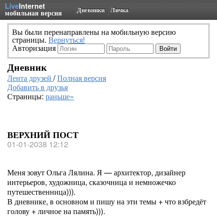
Live
Internet
Дневники
Личка
мобильная версия
Вы были перенаправлены на мобильную версию
страницы.
Вернуться!
Авторизация
Дневник
Лента друзей
/
Полная версия
Добавить в друзья
Страницы:
раньше»
ВЕРХНИЙ ПОСТ
01-01-2038 12:12
Меня зовут Ольга Лялина. Я — архитектор, дизайнер
интерьеров, художница, сказочница и немножечко
путешественница))).
В дневнике, в основном и пишу на эти темы + что взбредёт
голову + личное на память))).