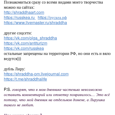
Познакомиться сразу со всеми видами моего творчества
можно на сайтах:
http://shraddhaart.com
https://russkea.ru
https://рускеа.рф
https://www.livemaster.ru/shraddha
другие соцсети:
https://vk.com/olga_shraddha
https://vk.com/antiturizm
https://vk.com/russkea
остальные запрещены на территории РФ, но они есть и вяло
ведутся)))
дубль Лиру:
https://shraddha-om.livejournal.com
https://t.me/shraddhalife
P.S.
говорят, что в мом дневнике частенько невозможно
оставить комментарий или отметку понравилось… Это всё
потому, что мой дневник на отдельном домене, а Лирушка
такого не любит.
Что можно сделать?