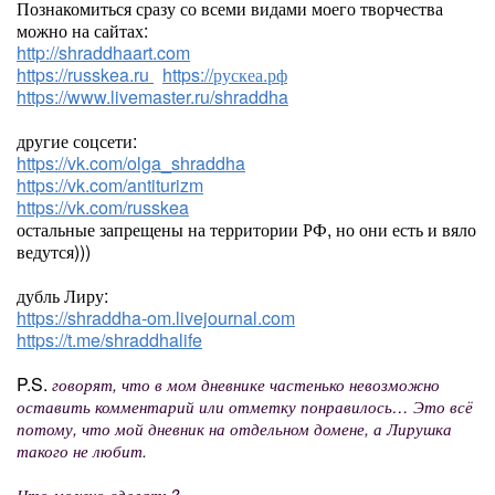
Познакомиться сразу со всеми видами моего творчества
можно на сайтах:
http://shraddhaart.com
https://russkea.ru
https://рускеа.рф
https://www.livemaster.ru/shraddha
другие соцсети:
https://vk.com/olga_shraddha
https://vk.com/antiturizm
https://vk.com/russkea
остальные запрещены на территории РФ, но они есть и вяло
ведутся)))
дубль Лиру:
https://shraddha-om.livejournal.com
https://t.me/shraddhalife
P.S.
говорят, что в мом дневнике частенько невозможно
оставить комментарий или отметку понравилось… Это всё
потому, что мой дневник на отдельном домене, а Лирушка
такого не любит.
Что можно сделать?