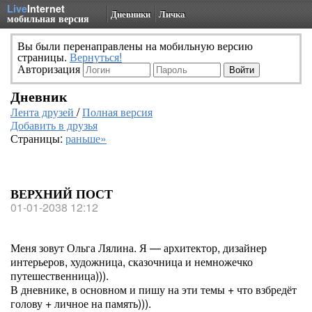
Live
Internet
Дневники
Личка
мобильная версия
Вы были перенаправлены на мобильную версию
страницы.
Вернуться!
Авторизация
Дневник
Лента друзей
/
Полная версия
Добавить в друзья
Страницы:
раньше»
ВЕРХНИЙ ПОСТ
01-01-2038 12:12
Меня зовут Ольга Лялина. Я — архитектор, дизайнер
интерьеров, художница, сказочница и немножечко
путешественница))).
В дневнике, в основном и пишу на эти темы + что взбредёт
голову + личное на память))).