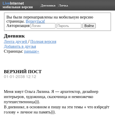
Live
Internet
Дневники
Личка
мобильная версия
Вы были перенаправлены на мобильную версию
страницы.
Вернуться!
Авторизация
Дневник
Лента друзей
/
Полная версия
Добавить в друзья
Страницы:
раньше»
ВЕРХНИЙ ПОСТ
01-01-2038 12:12
Меня зовут Ольга Лялина. Я — архитектор, дизайнер
интерьеров, художница, сказочница и немножечко
путешественница))).
В дневнике, в основном и пишу на эти темы + что взбредёт
голову + личное на память))).