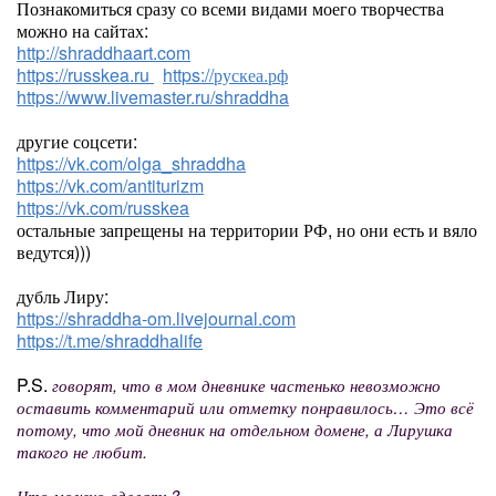
Познакомиться сразу со всеми видами моего творчества
можно на сайтах:
http://shraddhaart.com
https://russkea.ru
https://рускеа.рф
https://www.livemaster.ru/shraddha
другие соцсети:
https://vk.com/olga_shraddha
https://vk.com/antiturizm
https://vk.com/russkea
остальные запрещены на территории РФ, но они есть и вяло
ведутся)))
дубль Лиру:
https://shraddha-om.livejournal.com
https://t.me/shraddhalife
P.S.
говорят, что в мом дневнике частенько невозможно
оставить комментарий или отметку понравилось… Это всё
потому, что мой дневник на отдельном домене, а Лирушка
такого не любит.
Что можно сделать?