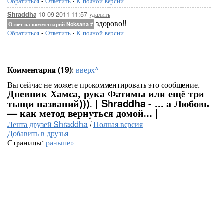
Обратиться
-
Ответить
-
К полной версии
10-09-2011-11:57
удалить
Shraddha
здорово!!!
Ответ на комментарий Noksana
#
Обратиться
-
Ответить
-
К полной версии
Комментарии (19):
вверх^
Вы сейчас не можете прокомментировать это сообщение.
Дневник Хамса, рука Фатимы или ещё три
тыщи названий))). | Shraddha - ... а Любовь
— как метод вернуться домой... |
Лента друзей Shraddha
/
Полная версия
Добавить в друзья
Страницы:
раньше»