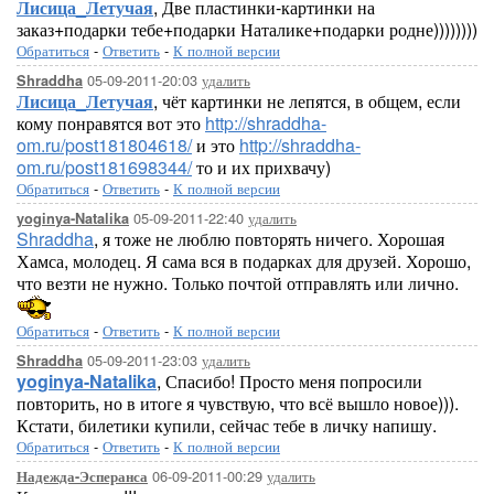
Лисица_Летучая
, Две пластинки-картинки на
заказ+подарки тебе+подарки Наталике+подарки родне))))))))
Обратиться
-
Ответить
-
К полной версии
05-09-2011-20:03
удалить
Shraddha
Лисица_Летучая
, чёт картинки не лепятся, в общем, если
кому понравятся вот это
http://shraddha-
om.ru/post181804618/
и это
http://shraddha-
om.ru/post181698344/
то и их прихвачу)
Обратиться
-
Ответить
-
К полной версии
05-09-2011-22:40
удалить
yoginya-Natalika
Shraddha
, я тоже не люблю повторять ничего. Хорошая
Хамса, молодец. Я сама вся в подарках для друзей. Хорошо,
что везти не нужно. Только почтой отправлять или лично.
Обратиться
-
Ответить
-
К полной версии
05-09-2011-23:03
удалить
Shraddha
yoginya-Natalika
, Спасибо! Просто меня попросили
повторить, но в итоге я чувствую, что всё вышло новое))).
Кстати, билетики купили, сейчас тебе в личку напишу.
Обратиться
-
Ответить
-
К полной версии
06-09-2011-00:29
удалить
Надежда-Эсперанса