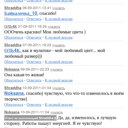
06-09-2011-13:41
удалить
Shraddha
Байкалочка_10
, спасибо!
Обратиться
-
Ответить
-
К полной версии
07-09-2011-16:24
удалить
ОЛЬ4К
ОООчень красиво! Мои любимые цвета )
Обратиться
-
Ответить
-
К полной версии
07-09-2011-19:23
удалить
Shraddha
ОЛЬ4К
, как в мультике - мой любимый цвет... мой
любимый размер)))
Обратиться
-
Ответить
-
К полной версии
09-09-2011-22:23
удалить
Noksana
Она какая-то живая!
Обратиться
-
Ответить
-
К полной версии
10-09-2011-01:04
удалить
Shraddha
Noksana
, спасибо) чувствую, что что-то изменилось в моём
творчестве)
Обратиться
-
Ответить
-
К полной версии
10-09-2011-11:04
удалить
Noksana
Да, да, изменилось, в лучшую
Ответ на комментарий Shraddha
#
сторону. Работы пышут энергией. Я ее чувствую!