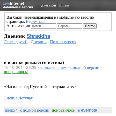
Live
Internet
Дневники
Личка
мобильная версия
Вы были перенаправлены на мобильную версию
страницы.
Вернуться!
Авторизация
Дневник
Shraddha
Лента друзей
-
Дневник
-
Полная версия
и в аське рождается истина)
15-10-2011 23:29
к комментариям
-
к полной версии
-
понравилось!
«Насилие над Пустотой — глупая затея»
Лисица Летучая
вверх^
к полной версии
понравилось!
в evernote