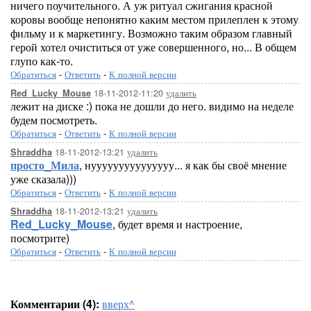
ничего поучительного. А уж ритуал сжигания красной
коровы вообще непонятно каким местом прилеплен к этому
фильму и к маркетингу. Возможно таким образом главный
герой хотел очиститься от уже совершенного, но... В общем
глупо как-то.
Обратиться
-
Ответить
-
К полной версии
18-11-2012-11:20
удалить
Red_Lucky_Mouse
лежит на диске :) пока не дошли до него. видимо на неделе
будем посмотреть.
Обратиться
-
Ответить
-
К полной версии
18-11-2012-13:21
удалить
Shraddha
просто_Мила
, нууууууууууууууу... я как бы своё мнение
уже сказала)))
Обратиться
-
Ответить
-
К полной версии
18-11-2012-13:21
удалить
Shraddha
Red_Lucky_Mouse
, будет время и настроение,
посмотрите)
Обратиться
-
Ответить
-
К полной версии
Комментарии (4):
вверх^