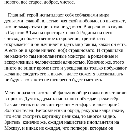
нового, всё старое, доброе, чистое.
Главный герой испытывает себя соблазнами мира
деньгами, славой, властью, женской любовью, но выясняет,
что не замараться при этом не удастся. В деревню, в глушь,
в Саратов!!! Там на просторах нашей Родины на него
снисходит божественное откровение, третий глаз
открывается и он начинает видеть мир таким, какой он есть.
А есть он и вроде ничего, но))) страшновато. И страшилки
не какие-то там инопланетные монстры, а рождённые и
вскормленные человеческой алчностью. Конечно же, этого
никто не видит кроме него и увещевания только побуждают
желание сводить его к врачу... далее сюжет я рассказывать
не буду, а то как-то не интересно будет смотреть.
Меня поразило, что такой фильм вообще сняли и выставили
в прокат. Думать, думать настырно побуждает режиссёр.
Так же очень и очень интересны метафоры и аллегории:
Золотой телец, Ветхозаветный обряд, ракурсы кадра такие,
что если смотреть картинку целиком, то многое видно.
Зритель, конечно же, ожидал нашествие инопланетян на
Москву, и никак не ожидал, что попкорн, которым он