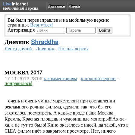
Live
Internet
Дневники
Личка
мобильная версия
Вы были перенаправлены на мобильную версию
страницы.
Вернуться!
Авторизация
Дневник
Shraddha
Лента друзей
-
Дневник
-
Полная версия
МОСКВА 2017
17-11-2012 23:06
к комментариям
-
к полной версии
-
понравилось!
очень и очень умные маркетологи при составлении
рекламного ролика фильма, сделали так, что бы его
захотелось посмотреть. А как же вроде наша Москва,
Кремль, Красная площадь и чудовищные монстры!!!Ах-ха-
ха, а не тут то было! Кино оказалось с идеей, да такой, что в
США фильм идёт в закрытом просмотре. Нет, ничего