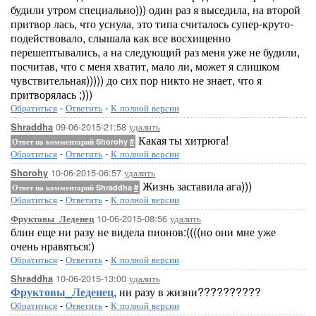
будили утром специально))) один раз я выседила, на второй
притвор лась, что уснула, это типа считалось супер-круто-
подействовало, слышала как все восхищенно
перешептывались, а на следующий раз меня уже не будили,
посчитав, что с меня хватит, мало ли, может я слишком
чувствительная))))) до сих пор никто не знает, что я
притворялась ;)))
Обратиться
-
Ответить
-
К полной версии
09-06-2015-21:58
удалить
Shraddha
Какая ты хитрюга!
Ответ на комментарий Shorohy
#
Обратиться
-
Ответить
-
К полной версии
10-06-2015-06:57
удалить
Shorohy
Жизнь заставила ага)))
Ответ на комментарий Shraddha
#
Обратиться
-
Ответить
-
К полной версии
10-06-2015-08:56
удалить
Фруктовы_Леденец
блин еще ни разу не видела пионов:((((но они мне уже
очень нравяться:)
Обратиться
-
Ответить
-
К полной версии
10-06-2015-13:00
удалить
Shraddha
Фруктовы_Леденец
, ни разу в жизни??????????
Обратиться
-
Ответить
-
К полной версии