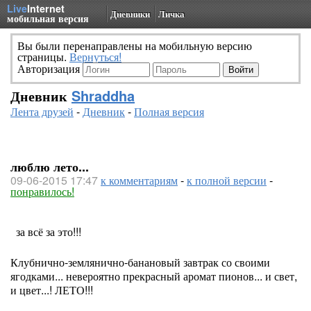
Live
Internet
Дневники
Личка
мобильная версия
Вы были перенаправлены на мобильную версию
страницы.
Вернуться!
Авторизация
Дневник
Shraddha
Лента друзей
-
Дневник
-
Полная версия
люблю лето...
09-06-2015 17:47
к комментариям
-
к полной версии
-
понравилось!
за всё за это!!!
Клубнично-землянично-банановый завтрак со своими
ягодками... невероятно прекрасный аромат пионов... и свет,
и цвет...! ЛЕТО!!!