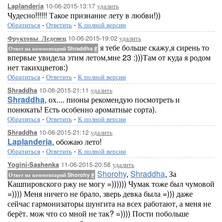
10-06-2015-13:17
удалить
Laplanderia
Чудесно!!!!!! Такое признание лету в любви!))
Обратиться
-
Ответить
-
К полной версии
10-06-2015-19:02
удалить
Фруктовы_Леденец
я тебе больше скажу,я сирень то
Ответ на комментарий Shraddha
#
впервые увидела этим летом,мне 23 :)))Там от куда я родом
нет такихцветов:)
Обратиться
-
Ответить
-
К полной версии
10-06-2015-21:11
удалить
Shraddha
Shraddha
, ох.... пионы рекомендую посмотреть и
понюхать! Есть особенно ароматные сорта).
Обратиться
-
Ответить
-
К полной версии
10-06-2015-21:12
удалить
Shraddha
Laplanderia
, обожаю лето!
Обратиться
-
Ответить
-
К полной версии
11-06-2015-20:58
удалить
Yogini-Sashenka
Shorohy
,
Shraddha
, За
Ответ на комментарий Shorohy
#
Кашпировского ржу не могу =)))))) Чумак тоже был чумовой
=)))) Меня ничего не брало, зверь девка была =))) даже
сейчас гармонизаторы шунгита на всех работают, а меня не
берёт. мож что со мной не так? =)))) Пости побольше