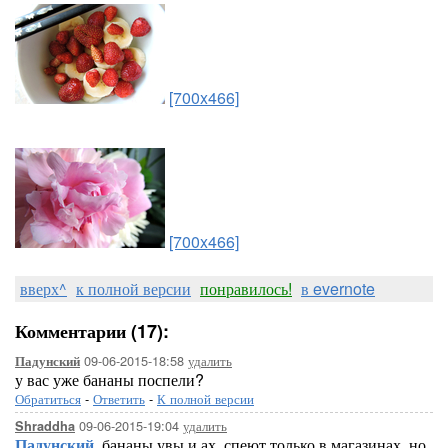
[700x466]
[700x466]
вверх^
к полной версии
понравилось!
в evernote
Комментарии (17):
09-06-2015-18:58
удалить
Падунский
у вас уже бананы поспели?
Обратиться
-
Ответить
-
К полной версии
09-06-2015-19:04
удалить
Shraddha
Падунский
, бананы увы и ах, спеют только в магазинах, но