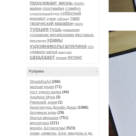
продлевает жизнь
спорт-
стамбул
мафия
спортмафия
субботний
строительныебудни
таро
концерт
сумки
тайланд
творческий марафон
театр
турция
тушь
украшения
ускорение метаболизма
фестиваль
храмы
финляндия
художникольгалялина
что
удивило
шитьё
шкатулки
шрадаарт
яхтинг
япония
Рубрики
-
ShraddhaArt
(266)
жизньвтурции
(71)
пост одного кадра
(44)
Альфонс Муха
(3)
Ржевский, изюм
(1)
Архитектура Дизайн Декор
(1086)
безумные идеи
(29)
братья меньшие
(751)
вкуснятина
(221)
вперёд, Ботхисатвы!
(523)
знаки, символы, Боги, мандалы и др.