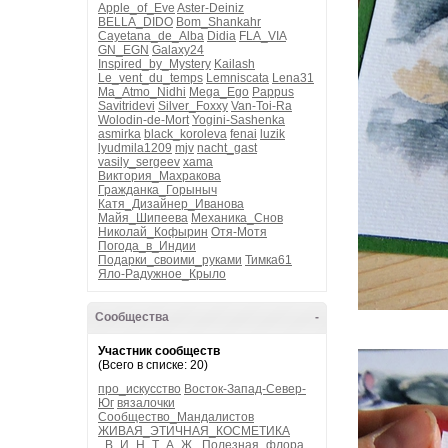
Apple_of_Eve
Aster-Deiniz
BELLA_DIDO
Bom_Shankahr
Cayetana_de_Alba
Didia
FLA_VIA
GN_EGN
Galaxy24
Inspired_by_Mystery
Kailash
Le_vent_du_temps
Lemniscata
Lena31
Ma_Atmo_Nidhi
Mega_Ego
Pappus
Savitridevi
Silver_Foxxy
Van-Toi-Ra
Wolodin-de-Mort
Yogini-Sashenka
asmirka
black_koroleva
fenai
luzik
lyudmila1209
mjv
nacht_gast
vasily_sergeev
xama
Виктория_Махракова
Гражданка_Горыныч
Катя_Дизайнер_Иванова
Майя_Шипеева
Механика_Снов
Николай_Кофырин
Отя-Мотя
Погода_в_Индии
Подарки_своими_руками
Тимка61
Яло-Радужное_Крыло
Сообщества
-
Участник сообществ
(Всего в списке: 20)
про_искусство
Восток-Запад-Север-
Юг
вязалочки
Сообщество_Мандалистов
ЖИВАЯ_ЭТИЧНАЯ_КОСМЕТИКА
_В_И_Н_Т_А_Ж_
Полезная_флора