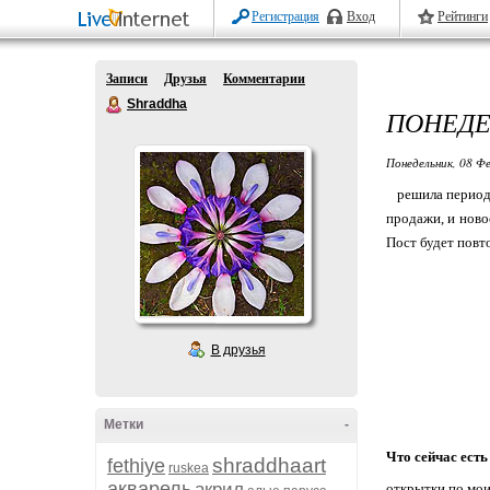
Регистрация
Вход
Рейтинги
Записи
Друзья
Комментарии
Shraddha
ПОНЕДЕ
Понедельник, 08 Фе
решила периодич
продажи, и новос
Пост будет повто
В друзья
Метки
-
Что сейчас ест
shraddhaart
fethiye
ruskea
акварель
акрил
открытки по мои