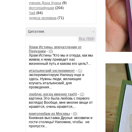
учение Дона Хуана
(9)
фотографушки
(204)
Чай
(84)
чудеса человека
(71)
Цитатник
-
Все (968)
Храм Истины, впечатления от
Перуанки
-
(0)
Храм Истины "Кто мы и откуда, как мы
живем, к чему приведет нас
жизненный путь и какова его цель?...
итальянский эксперимент
-
(1)
экспериментирую Напишу еще и
здесь. Нужны люди, желающие
изучать итальянский, для
проведения...
люблю, когда именно так)))
-
(2)
картина Это была любовь с первого
взгляда) Вообще, мне многие вещи от
нравятся, очень нравятся,...
книголюбам из Москвы
-
(0)
Книжная выставка Друзья москвичи и
гости столицы! Напомню, чтобы не
пропусти...