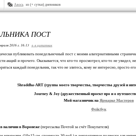
Авось
из (+ сутки) дневников
ЛЬНИКА ПОСТ
враля 2016 г. 16:13
+ в цитатник
ески публиковать понедельнечный пост с моими альтернативными страничками 
ти акций и прочего. Оказывается, что кто-то просмотрел, кто-то не увидел, не
ряться каждый понедельник, так что не злитесь, кому не интересно, просто его
Shraddha-ART (группа моего творчества, творчества друзей и ин
Journey & Joy (дружественный проект про и о путешест
Мой магазинчик на
Ярмарке Мастеров
Фейсбук
ь в наличии в Воронеже
(пересылка Почтой за счёт Покупателя)
м акварелям (10х15 см, стоимость 30 руб.) и декоративные подвески для интер