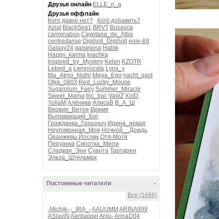
Друзья онлайн
ELLE_n_a
Друзья оффлайн
Кого давно нет?
Кого добавить?
Aziat
BlackSea1
BRVT
Bucavca
carminaboo
Cayetana_de_Alba
contredanse
Digiholl_Digiholl
eole-69
Galaxy24
galselena
Habik
Happy_karma
Inachka
Inspired_by_Mystery
Kelen
KZOTR
Lebed_a
Lemniscata
Lynx_y
Ma_Atmo_Nidhi
Mega_Ego
nacht_gast
Olka_0803
Red_Lucky_Mouse
Sugarplum_Fairy
Summer_Miracle
Sweet_Mama
tric_trac
ValeZ
XoID
YuliaM
Алёника
АлисаВ
В_А_Ш
Вервие_Витое
Время
Выпивающий_Бог
Гражданка_Горыныч
Ирина_новая
Неугомонная_Моя
Ночной__Дождь
Оранжевы Йослик
Отя-Мотя
Перуанка
Сиротка_Мегги
Сладкая_Энн
Суанта
Тартарен
Эльза_Штельмах
Постоянные читатели
-
Все (1686)
-Michik-
-_IRA_-
AAUUMM
ARINA999
ASlaviN
Aardappel
Anju-
AnnaD04