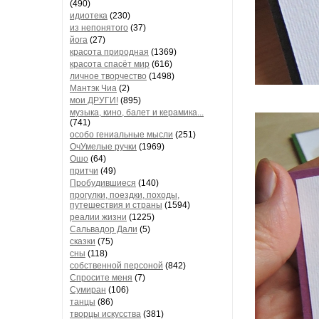
(490)
идиотека
(230)
из непонятого
(37)
йога
(27)
красота природная
(1369)
красота спасёт мир
(616)
личное творчество
(1498)
Мантэк Чиа
(2)
мои ДРУГИ!
(895)
музыка, кино, балет и керамика...
(741)
особо гениальные мысли
(251)
ОчУмелые ручки
(1969)
Ошо
(64)
притчи
(49)
Пробудившиеся
(140)
прогулки, поездки, походы,
путешествия и страны
(1594)
реалии жизни
(1225)
Сальвадор Дали
(5)
сказки
(75)
сны
(118)
собственной персоной
(842)
Спросите меня
(7)
Сумиран
(106)
танцы
(86)
творцы искусства
(381)