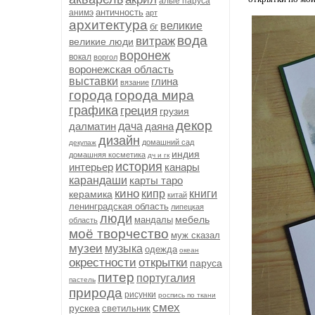
алые паруса
античность
анимэ
арт
архитектура
великие
бг
вода
витраж
великие люди
воронеж
вокал
воргол
воронежская область
выставки
глина
вязание
города
города мира
графика
греция
грузия
декор
далматин
дача
даяна
дизайн
домашний сад
декупаж
индия
домашняя косметика
дч и гк
история
интерьер
канары
карандаши
карты таро
кино
кипр
книги
керамика
китай
ленинградская область
липецкая
люди
мебель
мандалы
область
моё творчество
муж сказал
музеи
музыка
одежда
океан
окрестности
открытки
паруса
питер
португалия
пастель
природа
рисунки
роспись по ткани
смех
рускеа
светильник