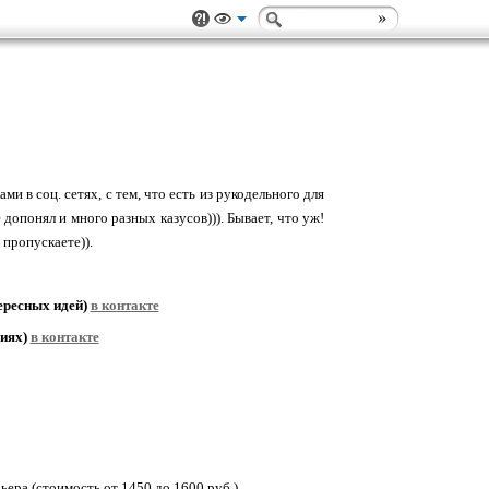
в соц. сетях, с тем, что есть из рукодельного для
 допонял и много разных казусов))). Бывает, что уж!
 пропускаете)).
тересных идей)
в контакте
виях)
в контакте
ьера (стоимость от 1450 до 1600 руб.)