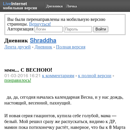
Live
Internet
Дневники
Личка
мобильная версия
Вы были перенаправлены на мобильную версию
страницы.
Вернуться!
Авторизация
Дневник
Shraddha
Лента друзей
-
Дневник
-
Полная версия
ммм... С ВЕСНОЮ!
01-03-2016 16:21
к комментариям
-
к полной версии
-
понравилось!
да, да, сегодня началась календарная Весна, и у нас дождь,
настоящий, весенний, пахнущий.
И новая серия гиацинтов, купила себе голубой, мама —
белый. Мой решил сразу же распускаться, видимо к ДР,
мамин пока потихонечку растёт, наверное, что бы к 8 Марта