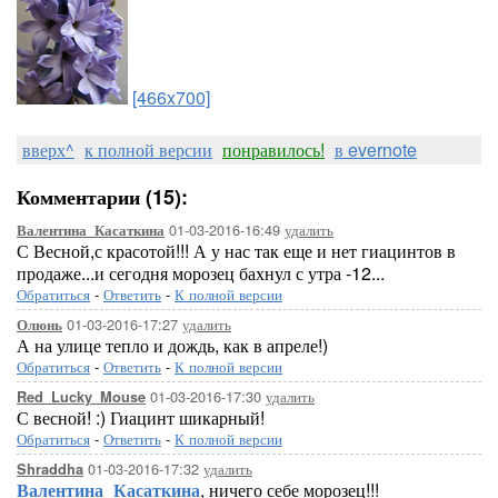
[466x700]
вверх^
к полной версии
понравилось!
в evernote
Комментарии (15):
01-03-2016-16:49
удалить
Валентина_Касаткина
С Весной,с красотой!!! А у нас так еще и нет гиацинтов в
продаже...и сегодня морозец бахнул с утра -12...
Обратиться
-
Ответить
-
К полной версии
01-03-2016-17:27
удалить
Олюнь
А на улице тепло и дождь, как в апреле!)
Обратиться
-
Ответить
-
К полной версии
01-03-2016-17:30
удалить
Red_Lucky_Mouse
С весной! :) Гиацинт шикарный!
Обратиться
-
Ответить
-
К полной версии
01-03-2016-17:32
удалить
Shraddha
Валентина_Касаткина
, ничего себе морозец!!!