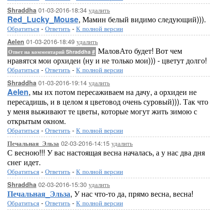
01-03-2016-18:34
удалить
Shraddha
Red_Lucky_Mouse
, Мамин белый видимо следующий))).
Обратиться
-
Ответить
-
К полной версии
01-03-2016-18:49
удалить
Aelen
МаловАто будет! Вот чем
Ответ на комментарий Shraddha
#
нравятся мои орхидеи (ну и не только мои))) - цветут долго!
Обратиться
-
Ответить
-
К полной версии
01-03-2016-19:14
удалить
Shraddha
Aelen
, мы их потом пересаживаем на дачу, а орхидеи не
пересадишь, и в целом я цветовод очень суровый))). Так что
у меня выживают те цветы, которые могут жить зимою с
открытым окном.
Обратиться
-
Ответить
-
К полной версии
02-03-2016-14:15
удалить
Печальная_Эльза
С весною!!! У вас настоящая весна началась, а у нас два дня
снег идет.
Обратиться
-
Ответить
-
К полной версии
02-03-2016-15:30
удалить
Shraddha
Печальная_Эльза
, У нас что-то да, прямо весна, весна!
Обратиться
-
Ответить
-
К полной версии