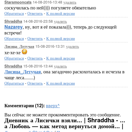
14-08-2016-13:48
удалить
Starsmooncats
соскучилась по ней)))) погуляете обязательно
Обратиться
-
Ответить
-
К полной версии
14-08-2016-23:58
удалить
Shraddha
Nazarey
, ну, вот я её показала))), теперь до следующей
встречи!
Обратиться
-
Ответить
-
К полной версии
15-08-2016-13:31
удалить
Лисица_Летучая
хе-хе-хе
Обратиться
-
Ответить
-
К полной версии
15-08-2016-13:44
удалить
Shraddha
Лисица_Летучая
, она загадочно расхохоталась и исчезла в
чаще леса........)
Обратиться
-
Ответить
-
К полной версии
Комментарии (12):
вверх^
Вы сейчас не можете прокомментировать это сообщение.
Дневник а Лисички взяли... | Shraddha - ...
а Любовь — как метод вернуться домой... |