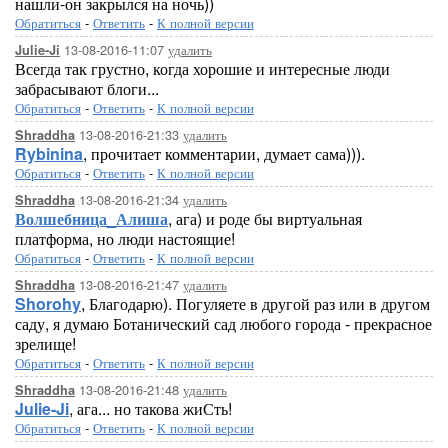
нашли-он закрылся на ночь))
Обратиться
-
Ответить
-
К полной версии
13-08-2016-11:07
удалить
Julie-Ji
Всегда так грустно, когда хорошие и интересные люди
забрасывают блоги...
Обратиться
-
Ответить
-
К полной версии
13-08-2016-21:33
удалить
Shraddha
Rybinina
, прочитает комментарии, думает сама))).
Обратиться
-
Ответить
-
К полной версии
13-08-2016-21:34
удалить
Shraddha
Волшебница_Алиша
, ага) и роде бы виртуальная
платформа, но люди настоящие!
Обратиться
-
Ответить
-
К полной версии
13-08-2016-21:47
удалить
Shraddha
Shorohy
, Благодарю). Погуляете в другой раз или в другом
саду, я думаю Ботанический сад любого города - прекрасное
зрелище!
Обратиться
-
Ответить
-
К полной версии
13-08-2016-21:48
удалить
Shraddha
Julie-Ji
, ага... но такова жиСть!
Обратиться
-
Ответить
-
К полной версии