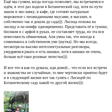
Ещё мы гуляем, когда погода позволяет, мы встречаемся и
идём, в этот раз ходили в Ботанический сад, хотя по пути
зашли в эко-лавку, в кафе, где готовят натуральое
мороженое с неожиданными вкусами, в магазин, и
собственно так и дошли до сада))). Лисица похожа на
лисицу и на нимфу одновременно. Представить её в тунике,
босиком и с арфой в руках, не составляет труда, но эта вся
невесомость обманчивая, Аня умна так, что иногда я
сомневаюсь в собственном уме (шутка). Но мы всегда,
несмотря на высоко интеллектуальные разговоры,
умудряемся ржать и есть шишки, хотя я шишки не очень,
больше всё-таки розовые лепестки))).
И вот что я как-то думала, идя домой... что если все встречи
и знакомства не случайные, то мне чертовски приятно будет
и в следующей жизни вот так гулять с Лисицей по
Ботаническому саду какой-то другой жизни))).