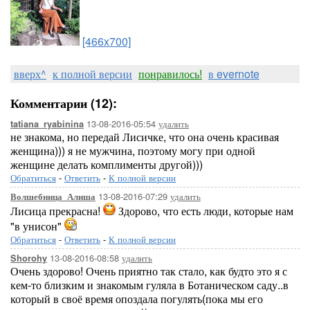
[466x700]
вверх^
к полной версии
понравилось!
в evernote
Комментарии (12):
13-08-2016-05:54
удалить
tatiana_ryabinina
не знакома, но передай Лисичке, что она очень красивая
женщина))) я не мужчина, поэтому могу при одной
женщине делать комплименты другой)))
Обратиться
-
Ответить
-
К полной версии
13-08-2016-07:29
удалить
Волшебница_Алиша
Лисица прекрасна!
Здорово, что есть люди, которые нам
"в унисон"
Обратиться
-
Ответить
-
К полной версии
13-08-2016-08:58
удалить
Shorohy
Очень здорово! Очень приятно так стало, как будто это я с
кем-то близким и знакомым гуляла в Ботаническом саду..в
который в своё время опоздала погулять(пока мы его