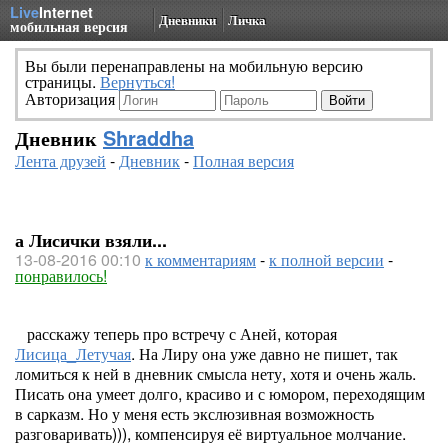
Live
Internet
Дневники
Личка
мобильная версия
Вы были перенаправлены на мобильную версию
страницы.
Вернуться!
Авторизация
Дневник
Shraddha
Лента друзей
-
Дневник
-
Полная версия
а Лисички взяли...
13-08-2016 00:10
к комментариям
-
к полной версии
-
понравилось!
расскажу теперь про встречу с Аней, которая
Лисица_Летучая
. На Лиру она уже давно не пишет, так
ломиться к ней в дневник смысла нету, хотя и очень жаль.
Писать она умеет долго, красиво и с юмором, переходящим
в сарказм. Но у меня есть экслюзивная возможность
разговаривать))), компенсируя её виртуальное молчание.