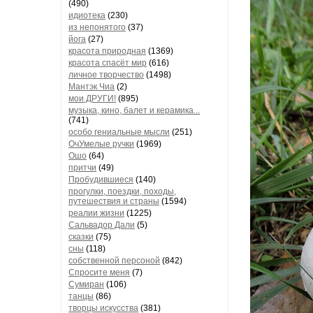
(490)
идиотека
(230)
из непонятого
(37)
йога
(27)
красота природная
(1369)
красота спасёт мир
(616)
личное творчество
(1498)
Мантэк Чиа
(2)
мои ДРУГИ!
(895)
музыка, кино, балет и керамика...
(741)
особо гениальные мысли
(251)
ОчУмелые ручки
(1969)
Ошо
(64)
притчи
(49)
Пробудившиеся
(140)
прогулки, поездки, походы,
путешествия и страны
(1594)
реалии жизни
(1225)
Сальвадор Дали
(5)
сказки
(75)
сны
(118)
собственной персоной
(842)
Спросите меня
(7)
Сумиран
(106)
танцы
(86)
творцы искусства
(381)