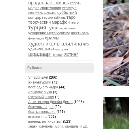
продлевает жизнь
спорт-
стамбул
мафия
спортмафия
субботний
строительныебудни
таро
концерт
сумки
тайланд
творческий марафон
театр
турция
тушь
украшения
ускорение метаболизма
фестиваль
храмы
финляндия
художникольгалялина
что
удивило
шитьё
шкатулки
шрадаарт
яхтинг
япония
Рубрики
-
ShraddhaArt
(266)
жизньвтурции
(71)
пост одного кадра
(44)
Альфонс Муха
(3)
Ржевский, изюм
(1)
Архитектура Дизайн Декор
(1086)
безумные идеи
(29)
братья меньшие
(751)
вкуснятина
(221)
вперёд, Ботхисатвы!
(523)
знаки, символы, Боги, мандалы и др.