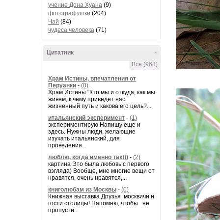
учение Дона Хуана
(9)
фотографушки
(204)
Чай
(84)
чудеса человека
(71)
Цитатник
-
Все (968)
Храм Истины, впечатления от
Перуанки
-
(0)
Храм Истины "Кто мы и откуда, как мы
живем, к чему приведет нас
жизненный путь и какова его цель?...
итальянский эксперимент
-
(1)
экспериментирую Напишу еще и
здесь. Нужны люди, желающие
изучать итальянский, для
проведения...
люблю, когда именно так)))
-
(2)
картина Это была любовь с первого
взгляда) Вообще, мне многие вещи от
нравятся, очень нравятся,...
книголюбам из Москвы
-
(0)
Книжная выставка Друзья москвичи и
гости столицы! Напомню, чтобы не
пропусти...