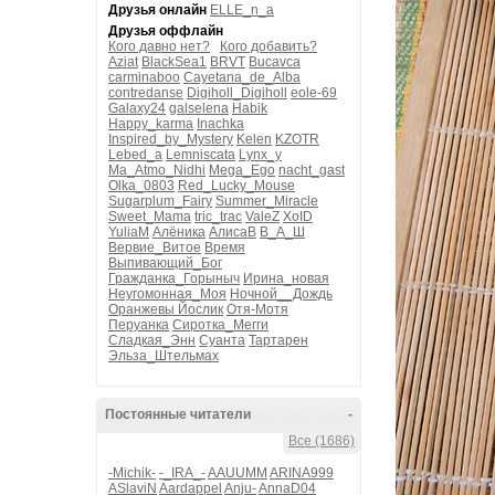
Друзья онлайн
ELLE_n_a
Друзья оффлайн
Кого давно нет?
Кого добавить?
Aziat
BlackSea1
BRVT
Bucavca
carminaboo
Cayetana_de_Alba
contredanse
Digiholl_Digiholl
eole-69
Galaxy24
galselena
Habik
Happy_karma
Inachka
Inspired_by_Mystery
Kelen
KZOTR
Lebed_a
Lemniscata
Lynx_y
Ma_Atmo_Nidhi
Mega_Ego
nacht_gast
Olka_0803
Red_Lucky_Mouse
Sugarplum_Fairy
Summer_Miracle
Sweet_Mama
tric_trac
ValeZ
XoID
YuliaM
Алёника
АлисаВ
В_А_Ш
Вервие_Витое
Время
Выпивающий_Бог
Гражданка_Горыныч
Ирина_новая
Неугомонная_Моя
Ночной__Дождь
Оранжевы Йослик
Отя-Мотя
Перуанка
Сиротка_Мегги
Сладкая_Энн
Суанта
Тартарен
Эльза_Штельмах
Постоянные читатели
-
Все (1686)
-Michik-
-_IRA_-
AAUUMM
ARINA999
ASlaviN
Aardappel
Anju-
AnnaD04