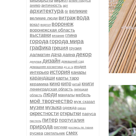
алые паруса
античность
анимэ
арт
архитектура
великие
бг
вода
витраж
великие люди
воронеж
вокал
воргол
воронежская область
выставки
глина
вязание
города
города мира
графика
греция
грузия
декор
далматин
дача
даяна
дизайн
домашний сад
декупаж
индия
домашняя косметика
дч и гк
история
интерьер
канары
карандаши
карты таро
кино
кипр
книги
керамика
китай
ленинградская область
липецкая
люди
мебель
мандалы
область
моё творчество
муж сказал
музеи
музыка
одежда
океан
окрестности
открытки
паруса
питер
португалия
пастель
природа
рисунки
роспись по ткани
смех
рускеа
светильник