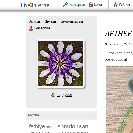
Регистрация
Вход
Рейтинги
Записи
Друзья
Комментарии
Shraddha
ЛЕТНЕЕ
Воскресенье, 21 Ав
поехали с подр
росли рядом!
В друзья
Метки
-
shraddhaart
fethiye
ruskea
акварель
акрил