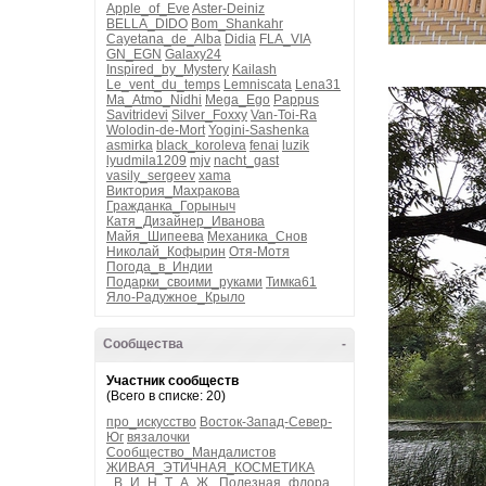
Apple_of_Eve
Aster-Deiniz
BELLA_DIDO
Bom_Shankahr
Cayetana_de_Alba
Didia
FLA_VIA
GN_EGN
Galaxy24
Inspired_by_Mystery
Kailash
Le_vent_du_temps
Lemniscata
Lena31
Ma_Atmo_Nidhi
Mega_Ego
Pappus
Savitridevi
Silver_Foxxy
Van-Toi-Ra
Wolodin-de-Mort
Yogini-Sashenka
asmirka
black_koroleva
fenai
luzik
lyudmila1209
mjv
nacht_gast
vasily_sergeev
xama
Виктория_Махракова
Гражданка_Горыныч
Катя_Дизайнер_Иванова
Майя_Шипеева
Механика_Снов
Николай_Кофырин
Отя-Мотя
Погода_в_Индии
Подарки_своими_руками
Тимка61
Яло-Радужное_Крыло
Сообщества
-
Участник сообществ
(Всего в списке: 20)
про_искусство
Восток-Запад-Север-
Юг
вязалочки
Сообщество_Мандалистов
ЖИВАЯ_ЭТИЧНАЯ_КОСМЕТИКА
_В_И_Н_Т_А_Ж_
Полезная_флора