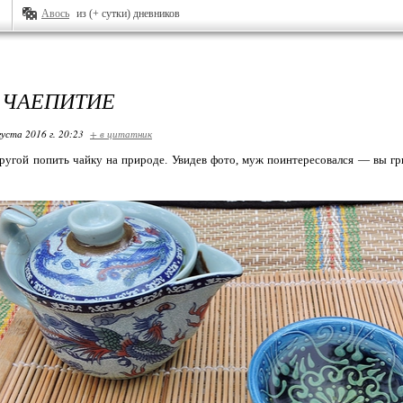
Авось
из (+ сутки) дневников
 ЧАЕПИТИЕ
густа 2016 г. 20:23
+ в цитатник
угой попить чайку на природе. Увидев фото, муж поинтересовался —
вы гр