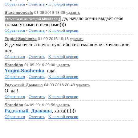
Обратиться
-
Ответить
-
К полной версии
01-09-2016-18:36
удалить
Starsmooncats
да, начало осени выдаёт себя
Ответ на комментарий Shraddha
#
только утрами и вечерами))))
Обратиться
-
Ответить
-
К полной версии
01-09-2016-19:18
удалить
Yogini-Sashenka
Я детям очень сочувствую, ибо система ломает хочешь или
нет.
Обратиться
-
Ответить
-
К полной версии
01-09-2016-20:00
удалить
Shraddha
Yogini-Sashenka
, нда!
Обратиться
-
Ответить
-
К полной версии
04-09-2016-20:48
удалить
Радужный_Дракоша
О, да!!
Обратиться
-
Ответить
-
К полной версии
04-09-2016-20:56
удалить
Shraddha
Радужный_Дракоша
, ха-ха)))))))
Обратиться
-
Ответить
-
К полной версии