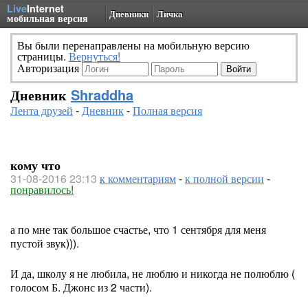
Live
Internet
Дневники
Личка
мобильная версия
Вы были перенаправлены на мобильную версию
страницы.
Вернуться!
Авторизация
Дневник
Shraddha
Лента друзей
-
Дневник
-
Полная версия
кому что
31-08-2016 23:13
к комментариям
-
к полной версии
-
понравилось!
а по мне так большое счастье, что 1 сентября для меня
пустой звук))).
И да, школу я не любила, не люблю и никогда не полюблю (
голосом Б. Джонс из 2 части).