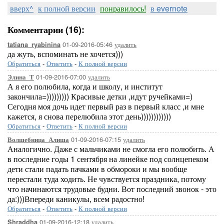
вверх^
к полной версии
понравилось!
в evernote
Комментарии (16):
01-09-2016-05:46
удалить
tatiana_ryabinina
да жуть, вспоминать не хочется)))
Обратиться
-
Ответить
-
К полной версии
01-09-2016-07:00
удалить
Элина_Т
А я его полюбила, когда и школу, и институт
закончила=))))))))) Красивые детки ,идут ручейками=)
Сегодня моя дочь идет первый раз в первый класс ,и мне
кажется, я снова перелюбила этот день))))))))))))
Обратиться
-
Ответить
-
К полной версии
01-09-2016-07:15
удалить
Волшебница_Алиша
Аналогично. Даже с мальчиками не смогла его полюбить. А
в последние годы 1 сентября на линейке под солнцепеком
дети стали падать пачками в обмороки и мы вообще
перестали туда ходить. Не чувствуется праздника, потому
что начинаются трудовые будни. Вот последний звонок - это
да:)))Впереди каникулы, всем радостно!
Обратиться
-
Ответить
-
К полной версии
01-09-2016-12:18
удалить
Shraddha