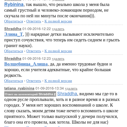
Rybinina
, так вышло, что реально школа у меня была
самый грустный и человеко-ломающим периодом, не
скучала по ней ни минуты после окончания))).
Обратиться
-
Ответить
-
К полной версии
01-09-2016-12:22
удалить
Shraddha
Элина_Т
, ))) нарядные детки вызывают исключительно
приступ сочувствия, что теперь им сидеть сиднем и грызть
гранит науки).
Обратиться
-
Ответить
-
К полной версии
01-09-2016-12:23
удалить
Shraddha
Волшебница_Алиша
, да, да именно трудовые будни и
хорошо, если учителя адекватные, что крайне большая
редкость.
Обратиться
-
Ответить
-
К полной версии
01-09-2016-13:34
удалить
tatiana_ryabinina
Shraddha
, видимо мы где-то в
Ответ на комментарий Shraddha
#
одном русле проплывали, хоть и в разное время и в разных
городах. У меня нет хороших воспоминаний о школе. К
слову сказать, моим детям тоже нечего вспомнить о школе
приятного. Может только выпускной у дочери получился,
благо она его провела, как хотела. Школы не для нас)