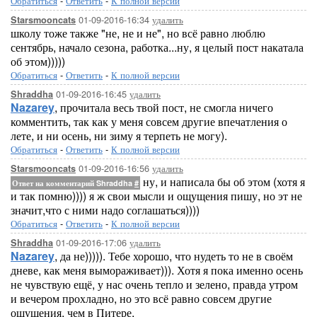
Обратиться
-
Ответить
-
К полной версии
01-09-2016-16:34
удалить
Starsmooncats
школу тоже также "не, не и не", но всё равно люблю
сентябрь, начало сезона, работка...ну, я целый пост накатала
об этом)))))
Обратиться
-
Ответить
-
К полной версии
01-09-2016-16:45
удалить
Shraddha
Nazarey
, прочитала весь твой пост, не смогла ничего
комментить, так как у меня совсем другие впечатления о
лете, и ни осень, ни зиму я терпеть не могу).
Обратиться
-
Ответить
-
К полной версии
01-09-2016-16:56
удалить
Starsmooncats
ну, и написала бы об этом (хотя я
Ответ на комментарий Shraddha
#
и так помню)))) я ж свои мысли и ощущения пишу, но эт не
значит,что с ними надо соглашаться))))
Обратиться
-
Ответить
-
К полной версии
01-09-2016-17:06
удалить
Shraddha
Nazarey
, да не))))). Тебе хорошо, что нудеть то не в своём
дневе, как меня вымораживает))). Хотя я пока именно осень
не чувствую ещё, у нас очень тепло и зелено, правда утром
и вечером прохладно, но это всё равно совсем другие
ощущения, чем в Питере.