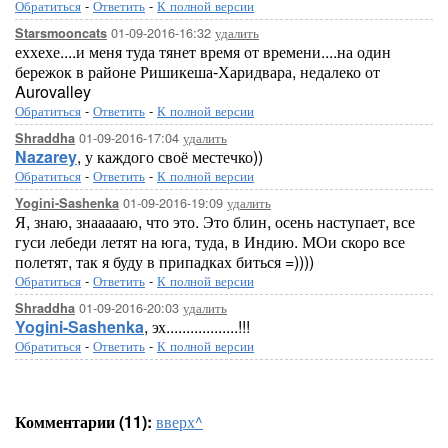
Обратиться
-
Ответить
-
К полной версии
01-09-2016-16:32
удалить
Starsmooncats
еххехе....и меня туда тянет время от времени....на один
бережок в районе Ришикеша-Харидвара, недалеко от
Aurovalley
Обратиться
-
Ответить
-
К полной версии
01-09-2016-17:04
удалить
Shraddha
Nazarey
, у каждого своё местечко))
Обратиться
-
Ответить
-
К полной версии
01-09-2016-19:09
удалить
Yogini-Sashenka
Я, знаю, знаааааю, что это. Это блин, осень наступает, все
гуси лебеди летят на юга, туда, в Индию. МОи скоро все
полетят, так я буду в припадках биться =))))
Обратиться
-
Ответить
-
К полной версии
01-09-2016-20:03
удалить
Shraddha
Yogini-Sashenka
, эх..................!!!
Обратиться
-
Ответить
-
К полной версии
Комментарии (11):
вверх^