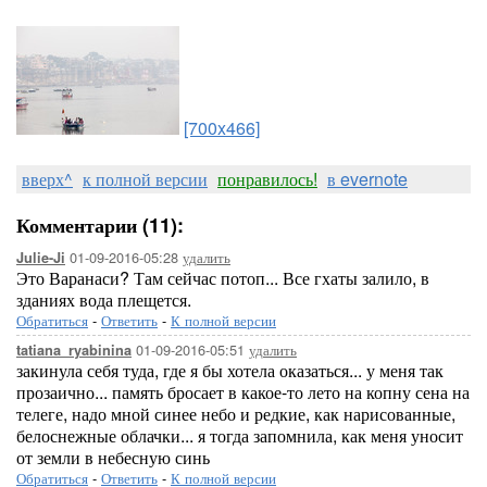
[700x466]
вверх^
к полной версии
понравилось!
в evernote
Комментарии (11):
01-09-2016-05:28
удалить
Julie-Ji
Это Варанаси? Там сейчас потоп... Все гхаты залило, в
зданиях вода плещется.
Обратиться
-
Ответить
-
К полной версии
01-09-2016-05:51
удалить
tatiana_ryabinina
закинула себя туда, где я бы хотела оказаться... у меня так
прозаично... память бросает в какое-то лето на копну сена на
телеге, надо мной синее небо и редкие, как нарисованные,
белоснежные облачки... я тогда запомнила, как меня уносит
от земли в небесную синь
Обратиться
-
Ответить
-
К полной версии