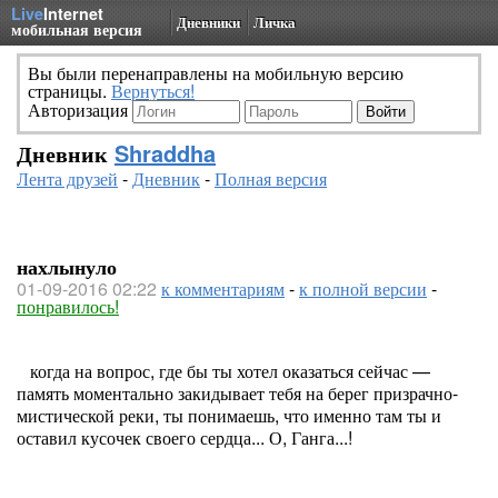
Live
Internet
Дневники
Личка
мобильная версия
Вы были перенаправлены на мобильную версию
страницы.
Вернуться!
Авторизация
Дневник
Shraddha
Лента друзей
-
Дневник
-
Полная версия
нахлынуло
01-09-2016 02:22
к комментариям
-
к полной версии
-
понравилось!
когда на вопрос, где бы ты хотел оказаться сейчас —
память моментально закидывает тебя на берег призрачно-
мистической реки, ты понимаешь, что именно там ты и
оставил кусочек своего сердца... О, Ганга...!