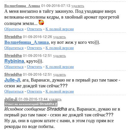
01-09-2016-07:13
удалить
Волшебница_Алиша
А меня внезапно в тайгу закинуло. Под уходящие вверх
великаны-исполины кедры, в хвойный аромат прогретой
солнцем земли...
Обратиться
-
Ответить
-
К полной версии
01-09-2016-12:26
удалить
Shraddha
Волшебница_Алиша
, ну вот жеж у кого что))).
Обратиться
-
Ответить
-
К полной версии
01-09-2016-12:51
удалить
Shraddha
Rybinina
, круто))).
Обратиться
-
Ответить
-
К полной версии
01-09-2016-12:51
удалить
Shraddha
Julie-Ji
, ага, Варанаси, думаю не в первый раз там такое -
сезон же дождей там сейчас???
Обратиться
-
Ответить
-
К полной версии
01-09-2016-13:44
удалить
Julie-Ji
Ответ на комментарий Shraddha
#
Исходное сообщение Shraddha
ага, Варанаси, думаю не в
первый раз там такое - сезон же дождей там сейчас???
Ну да, они в одном штате с нами, в этом году прям все
рекорды по воде побиты.