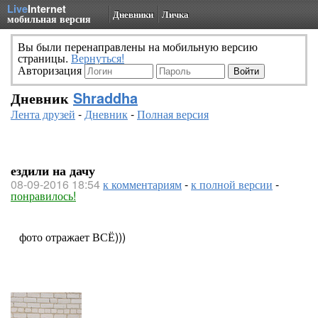
Live
Internet
Дневники
Личка
мобильная версия
Вы были перенаправлены на мобильную версию
страницы.
Вернуться!
Авторизация
Дневник
Shraddha
Лента друзей
-
Дневник
-
Полная версия
ездили на дачу
08-09-2016 18:54
к комментариям
-
к полной версии
-
понравилось!
фото отражает ВСЁ)))