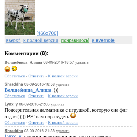
[466x700]
вверх^
к полной версии
понравилось!
в evernote
Комментарии (8):
08-09-2016-18:57
удалить
Волшебница_Алиша
Обратиться
-
Ответить
-
К полной версии
08-09-2016-18:58
удалить
Shraddha
Волшебница_Алиша
, )))
Обратиться
-
Ответить
-
К полной версии
08-09-2016-21:06
удалить
Lynx_y
Подозрительная далматинка с игрушкой, которую она фиг
отдаст))))) PS: вам пора худеть
Обратиться
-
Ответить
-
К полной версии
08-09-2016-21:38
удалить
Shraddha
Lynx_y
, с моими родителями никакого похудения