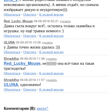
невозможно организовать). А мячик отдаёт, но сначала
изображает дикую и неукротимую))).
Обратиться
-
Ответить
-
К полной версии
09-09-2016-02:21
удалить
Red_Lucky_Mouse
Даяна съела вокруг всё!.. остались только скамейка и
игрушка. ну ещё травки немного :)
Обратиться
-
Ответить
-
К полной версии
09-09-2016-10:06
удалить
ULUNA
у Даяны точно жизнь удалась :)))
Обратиться
-
Ответить
-
К полной версии
09-09-2016-11:56
удалить
Shraddha
Red_Lucky_Mouse
, не)))))))) она всё-таки на такая
траглодитка!
Обратиться
-
Ответить
-
К полной версии
09-09-2016-11:57
удалить
Shraddha
ULUNA
, однозначно!
Обратиться
-
Ответить
-
К полной версии
Комментарии (8):
вверх^