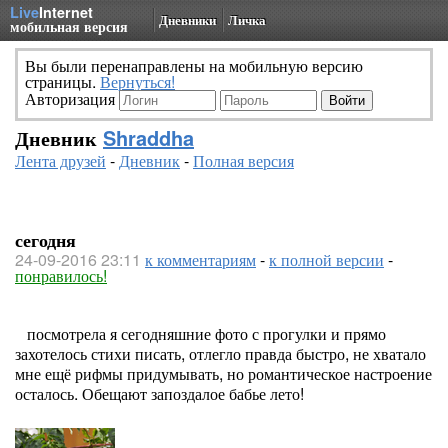
Live
Internet
Дневники
Личка
мобильная версия
Вы были перенаправлены на мобильную версию
страницы.
Вернуться!
Авторизация
Дневник
Shraddha
Лента друзей
-
Дневник
-
Полная версия
сегодня
24-09-2016 23:11
к комментариям
-
к полной версии
-
понравилось!
посмотрела я сегодняшние фото с прогулки и прямо
захотелось стихи писать, отлегло правда быстро, не хватало
мне ещё рифмы придумывать, но романтическое настроение
осталось. Обещают запоздалое бабье лето!