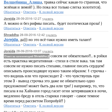
Волшебница_Алиша
, травка сейчас какая-то странная, что
зелёная и зимой! ). Но пока все только слегка золотится).
Обратиться
-
Ответить
-
К полной версии
28-09-2016-12:27
удалить
Jorejda
А можно и без рифмы писать.. будет поэтическая проза! )
Обратиться
-
Ответить
-
К полной версии
28-09-2016-12:42
удалить
Shraddha
Jorejda
, да))) но это всё-таки нужно иметь талант!
Обратиться
-
Ответить
-
К полной версии
28-09-2016-13:07
удалить
Jorejda
совсем не обязательно!!.. в рэйки
Ответ на комментарий Shraddha
#
есть практика медитативная - стихи в стиле вака. так там
совсем не нужно писать стихами, главное писать сердцем!
описывать происходящее нужно таким образом: 1 строчка -
что видишь или что происходит 2 - что чувствуешь при
этом 3 - вывод строчка это даже не обязательно одно
предложение! может быть два или три! ) например, то, что
писала я на Хайнани город гасит огни затерявшаяся в ночи,
медленно бреду в отель старики говорят - самое темное
время перед рассветом Попробуй!! )
Обратиться
-
Ответить
-
К полной версии