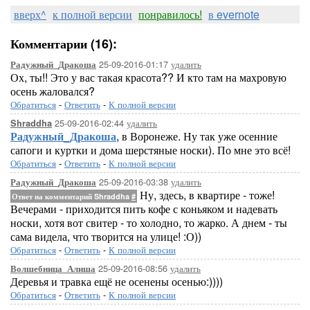
вверх^
к полной версии
понравилось!
в evernote
Комментарии (16):
25-09-2016-01:17
удалить
Радужный_Дракоша
Ох, ты!! Это у вас такая красота?? И кто там на махровую
осень жаловался?
Обратиться
-
Ответить
-
К полной версии
25-09-2016-02:44
удалить
Shraddha
Радужный_Дракоша
, в Воронеже. Ну так уже осенние
сапоги и куртки и дома шерстяные носки). По мне это всё!
Обратиться
-
Ответить
-
К полной версии
25-09-2016-03:38
удалить
Радужный_Дракоша
Ну, здесь, в квартире - тоже!
Ответ на комментарий Shraddha
#
Вечерами - приходится пить кофе с коньяком и надевать
носки, хотя вот свитер - то холодно, то жарко. А днем - ты
сама видела, что творится на улице! :О))
Обратиться
-
Ответить
-
К полной версии
25-09-2016-08:56
удалить
Волшебница_Алиша
Деревья и травка ещё не осенены осенью:))))
Обратиться
-
Ответить
-
К полной версии