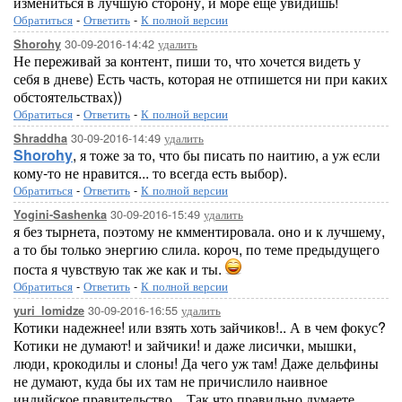
измениться в лучшую сторону, и море ещё увидишь!
Обратиться
-
Ответить
-
К полной версии
30-09-2016-14:42
удалить
Shorohy
Не переживай за контент, пиши то, что хочется видеть у
себя в дневе) Есть часть, которая не отпишется ни при каких
обстоятельствах))
Обратиться
-
Ответить
-
К полной версии
30-09-2016-14:49
удалить
Shraddha
Shorohy
, я тоже за то, что бы писать по наитию, а уж если
кому-то не нравится... то всегда есть выбор).
Обратиться
-
Ответить
-
К полной версии
30-09-2016-15:49
удалить
Yogini-Sashenka
я без тырнета, поэтому не кмментировала. оно и к лучшему,
а то бы только энергию слила. короч, по теме предыдущего
поста я чувствую так же как и ты.
Обратиться
-
Ответить
-
К полной версии
30-09-2016-16:55
удалить
yuri_lomidze
Котики надежнее! или взять хоть зайчиков!.. А в чем фокус?
Котики не думают! и зайчики! и даже лисички, мышки,
люди, крокодилы и слоны! Да чего уж там! Даже дельфины
не думают, куда бы их там не причислило наивное
индийское правительство... Так что правильно думаете,