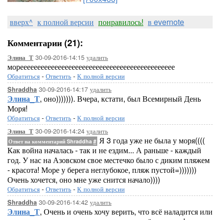
вверх^
к полной версии
понравилось!
в evernote
Комментарии (21):
30-09-2016-14:15
удалить
Элина_Т
мореееееееееееееееееееееееееееееееееееееееееееее
Обратиться
-
Ответить
-
К полной версии
30-09-2016-14:17
удалить
Shraddha
Элина_Т
, оно))))))). Вчера, кстати, был Всемирный День
Моря!
Обратиться
-
Ответить
-
К полной версии
30-09-2016-14:24
удалить
Элина_Т
Я 3 года уже не была у моря((((
Ответ на комментарий Shraddha
#
Как война началась - так и не ездим... А раньше - каждый
год. У нас на Азовском свое местечко было с диким пляжем
- красота! Море у берега неглубокое, пляж пустой=)))))))
Очень хочется, оно мне уже снится начало))))
Обратиться
-
Ответить
-
К полной версии
30-09-2016-14:42
удалить
Shraddha
Элина_Т
, Очень и очень хочу верить, что всё наладится или