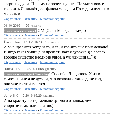
звериная душа: Ничему не хочет научить, Не умеет вовсе
говорить И плывёт дельфином молодым По седым пучинам
мировым.
Обратиться
-
Ответить
-
К полной версии
01-10-2016-11:56
удалить
ОМ (Осип Мандельштам) ;)
Ответ на комментарий
#
Обратиться
-
Ответить
-
К полной версии
01-10-2016-14:02
удалить
Ёлка_Лиза
А мне нравится когда и то, и сё, и кое-что ещё понамешано!
И чудо какая умница, и прелесть какая дурочка!)) Человек
вообще существо неоднозначное, а уж женщина...))))
Обратиться
-
Ответить
-
К полной версии
01-10-2016-14:55
удалить
Элина_Т
Спасибо. Я надеюсь. Хотя в
Ответ на комментарий Shraddha
#
самом начале я не думала, что возможно такое даже год, а
оно уже третий тянется.
Обратиться
-
Ответить
-
К полной версии
01-10-2016-15:29
удалить
Julie-Ji
А на красоту всегда меньше зримого отклика, чем на
спорные темы или негатив:)
Обратиться
-
Ответить
-
К полной версии