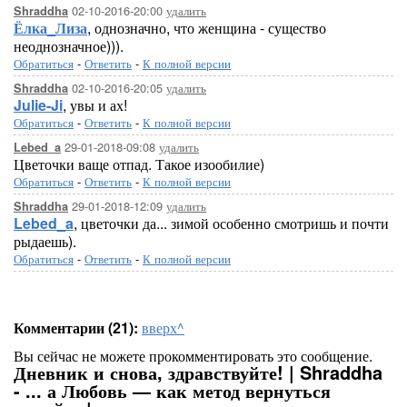
02-10-2016-20:00
удалить
Shraddha
Ёлка_Лиза
, однозначно, что женщина - существо
неоднозначное))).
Обратиться
-
Ответить
-
К полной версии
02-10-2016-20:05
удалить
Shraddha
Julie-Ji
, увы и ах!
Обратиться
-
Ответить
-
К полной версии
29-01-2018-09:08
удалить
Lebed_a
Цветочки ваще отпад. Такое изообилие)
Обратиться
-
Ответить
-
К полной версии
29-01-2018-12:09
удалить
Shraddha
Lebed_a
, цветочки да... зимой особенно смотришь и почти
рыдаешь).
Обратиться
-
Ответить
-
К полной версии
Комментарии (21):
вверх^
Вы сейчас не можете прокомментировать это сообщение.
Дневник и снова, здравствуйте! | Shraddha
- ... а Любовь — как метод вернуться