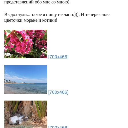
представлений обо мне со мною).
Выдохнули... такое я пишу не часто))). И теперь снова
цветочки морьке и котики!
[700x466]
[700x466]
[700x466]