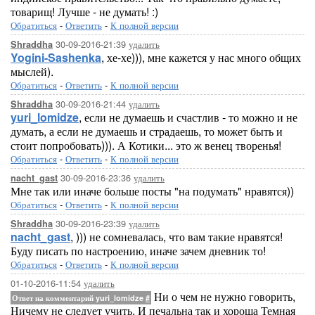
товарищ! Лучше - не думать! :)
Обратиться
-
Ответить
-
К полной версии
30-09-2016-21:39
удалить
Shraddha
Yogini-Sashenka
, хе-хе))), мне кажется у нас много общих
мыслей).
Обратиться
-
Ответить
-
К полной версии
30-09-2016-21:44
удалить
Shraddha
yuri_lomidze
, если не думаешь и счастлив - то можно и не
думать, а если не думаешь и страдаешь, то может быть и
стоит попробовать))). А Котики... это ж венец творенья!
Обратиться
-
Ответить
-
К полной версии
30-09-2016-23:36
удалить
nacht_gast
Мне так или иначе больше посты "на подумать" нравятся))
Обратиться
-
Ответить
-
К полной версии
30-09-2016-23:39
удалить
Shraddha
nacht_gast
, ))) не сомневалась, что вам такие нравятся!
Буду писать по настроению, иначе зачем дневник то!
Обратиться
-
Ответить
-
К полной версии
01-10-2016-11:54
удалить
Ни о чем не нужно говорить,
Ответ на комментарий yuri_lomidze
#
Ничему не следует учить, И печальна так и хороша Темная