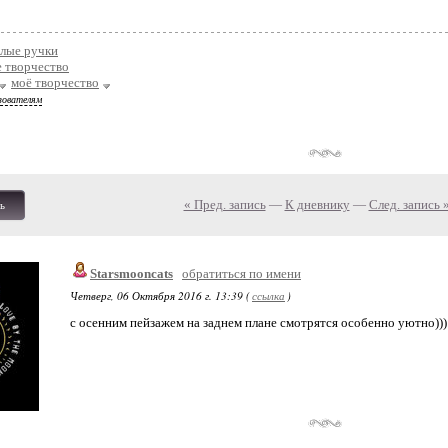
лые ручки
 творчество
моё творчество
зователям
« Пред. запись
—
К дневнику
—
След. запись 
ь
Starsmooncats
обратиться по имени
Четверг, 06 Октября 2016 г. 13:39 (
ссылка
)
с осенним пейзажем на заднем плане смотрятся особенно уютно)))