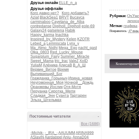
Друзья онлайн
ELLE_n_a
Друзья оффлайн
Кого давно нет?
Кого добавить?
Рубрики:
ОчУме
Aziat
BlackSea1
BRVT
Bucavca
личное
carminaboo
Cayetana_de_Alba
Метки:
графика
contredanse
Digiholl_Digiholl
eole-69
Galaxy24
galselena
Habik
Понравилось:
17 поль
Happy_karma
Inachka
Inspired_by_Mystery
Kelen
KZOTR
Lebed_a
Lemniscata
Lynx_y
Ma_Atmo_Nidhi
Mega_Ego
nacht_gast
Olka_0803
Red_Lucky_Mouse
Sugarplum_Fairy
Summer_Miracle
Sweet_Mama
tric_trac
ValeZ
XoID
Комментироват
YuliaM
Алёника
АлисаВ
В_А_Ш
Вервие_Витое
Время
Выпивающий_Бог
Гражданка_Горыныч
Ирина_новая
Неугомонная_Моя
Ночной__Дождь
Оранжевы Йослик
Отя-Мотя
Перуанка
Сиротка_Мегги
Сладкая_Энн
Суанта
Тартарен
Эльза_Штельмах
Постоянные читатели
-
Все (1686)
-Michik-
-_IRA_-
AAUUMM
ARINA999
ASlaviN
Aardappel
Anju-
AnnaD04