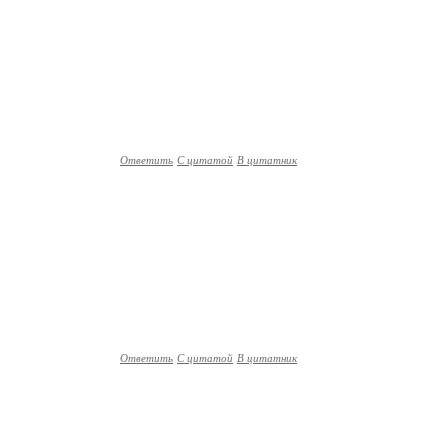
Ответить
С цитатой
В цитатник
Ответить
С цитатой
В цитатник