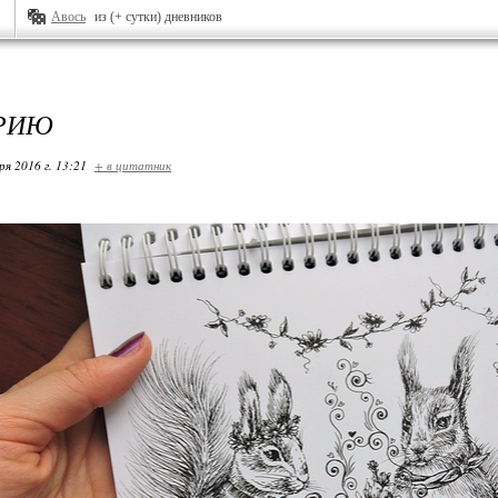
Авось
из (+ сутки) дневников
ЕРИЮ
ря 2016 г. 13:21
+ в цитатник