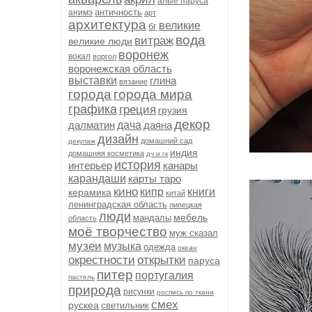
алые паруса
античность
анимэ
арт
архитектура
великие
бг
вода
витраж
великие люди
воронеж
вокал
воргол
воронежская область
выставки
глина
вязание
города
города мира
графика
греция
грузия
декор
далматин
дача
даяна
дизайн
домашний сад
декупаж
индия
домашняя косметика
дч и гк
история
интерьер
канары
карандаши
карты таро
кино
кипр
книги
керамика
китай
ленинградская область
липецкая
люди
мебель
мандалы
область
моё творчество
муж сказал
музеи
музыка
одежда
океан
окрестности
открытки
паруса
питер
португалия
пастель
природа
рисунки
роспись по ткани
смех
рускеа
светильник