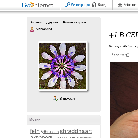
Регистрация
Вход
Рейтинги
Записи
Друзья
Комментарии
Shraddha
+1 В С
Четверг, 06 Октяб
белочки)))
В друзья
Метки
-
shraddhaart
fethiye
ruskea
акварель
акрил