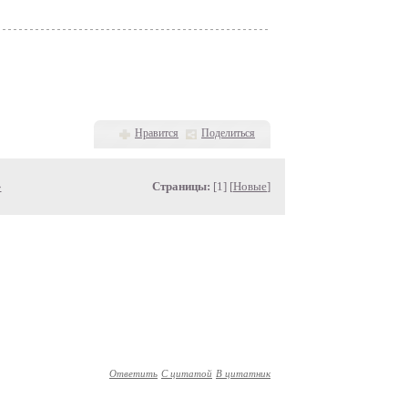
Нравится
Поделиться
»
Страницы:
[1] [
Новые
]
Ответить
С цитатой
В цитатник