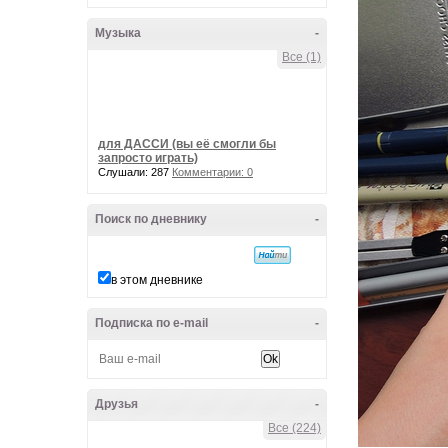
Музыка
-
Все (1)
для ДАССИ (вы её смогли бы
запросто играть)
Слушали: 287
Комментарии: 0
Поиск по дневнику
-
в этом дневнике
Подписка по e-mail
-
Друзья
-
Все (224)