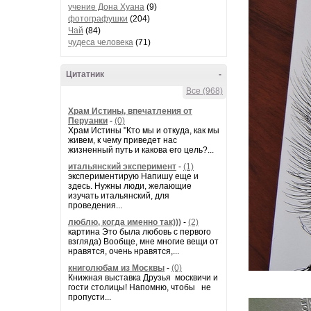
учение Дона Хуана
(9)
фотографушки
(204)
Чай
(84)
чудеса человека
(71)
Цитатник
-
Все (968)
Храм Истины, впечатления от
Перуанки
-
(0)
Храм Истины "Кто мы и откуда, как мы
живем, к чему приведет нас
жизненный путь и какова его цель?...
итальянский эксперимент
-
(1)
экспериментирую Напишу еще и
здесь. Нужны люди, желающие
изучать итальянский, для
проведения...
люблю, когда именно так)))
-
(2)
картина Это была любовь с первого
взгляда) Вообще, мне многие вещи от
нравятся, очень нравятся,...
книголюбам из Москвы
-
(0)
Книжная выставка Друзья москвичи и
гости столицы! Напомню, чтобы не
пропусти...