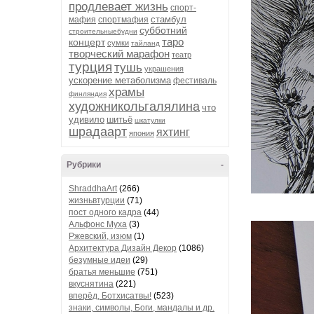
продлевает жизнь
спорт-
стамбул
мафия
спортмафия
субботний
строительныебудни
таро
концерт
сумки
тайланд
творческий марафон
театр
турция
тушь
украшения
ускорение метаболизма
фестиваль
храмы
финляндия
художникольгалялина
что
удивило
шитьё
шкатулки
шрадаарт
яхтинг
япония
Рубрики
-
ShraddhaArt
(266)
жизньвтурции
(71)
пост одного кадра
(44)
Альфонс Муха
(3)
Ржевский, изюм
(1)
Архитектура Дизайн Декор
(1086)
безумные идеи
(29)
братья меньшие
(751)
вкуснятина
(221)
вперёд, Ботхисатвы!
(523)
знаки, символы, Боги, мандалы и др.