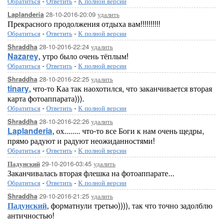
Обратиться
-
Ответить
-
К полной версии
28-10-2016-20:09
удалить
Laplanderia
Прекрасного продолжения отдыха вам!!!!!!!!!!
Обратиться
-
Ответить
-
К полной версии
28-10-2016-22:24
удалить
Shraddha
Nazarey
, утро было очень тёплым!
Обратиться
-
Ответить
-
К полной версии
28-10-2016-22:25
удалить
Shraddha
tinary
, что-то Каа так наохотился, что заканчивается вторая
карта фотоаппарата))).
Обратиться
-
Ответить
-
К полной версии
28-10-2016-22:26
удалить
Shraddha
Laplanderia
, ох........ что-то все Боги к нам очень щедры,
прямо радуют и радуют неожиданностями!
Обратиться
-
Ответить
-
К полной версии
29-10-2016-03:45
удалить
Падунский
Заканчивалась вторая флешка на фотоаппарате...
Обратиться
-
Ответить
-
К полной версии
29-10-2016-21:25
удалить
Shraddha
Падунский
, форматнули третью)))), так что точно задолблю
античностью!