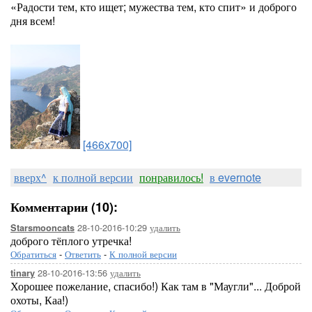
«
Радости тем, кто ищет; мужества тем, кто спит
» и доброго
дня всем!
[466x700]
вверх^
к полной версии
понравилось!
в evernote
Комментарии (10):
28-10-2016-10:29
удалить
Starsmooncats
доброго тёплого утречка!
Обратиться
-
Ответить
-
К полной версии
28-10-2016-13:56
удалить
tinary
Хорошее пожелание, спасибо!) Как там в "Маугли"... Доброй
охоты, Каа!)