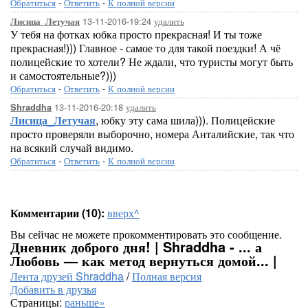
Обратиться
-
Ответить
-
К полной версии
13-11-2016-19:24
удалить
Лисица_Летучая
У тебя на фотках юбка просто прекрасная! И ты тоже
прекрасная!))) Главное - самое то для такой поездки! А чё
полицейские то хотели? Не ждали, что туристы могут быть
и самостоятельные?)))
Обратиться
-
Ответить
-
К полной версии
13-11-2016-20:18
удалить
Shraddha
Лисица_Летучая
, юбку эту сама шила))). Полицейские
просто проверяли выборочно, номера Анталийские, так что
на всякий случай видимо.
Обратиться
-
Ответить
-
К полной версии
Комментарии (10):
вверх^
Вы сейчас не можете прокомментировать это сообщение.
Дневник доброго дня! | Shraddha - ... а
Любовь — как метод вернуться домой... |
Лента друзей Shraddha
/
Полная версия
Добавить в друзья
Страницы:
раньше»