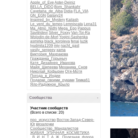
Apple_of_Eve
Aster-Deiniz
BELLA_DIDO
Bom_Shankahr
Cayetana_de_Alba
Didia
FLA_VIA
GN_EGN
Galaxy24
Inspired_by_Mystery
Kailash
Le_vent_du_temps
Lemniscata
Lena31
Ma_Atmo_Nidhi
Mega_Ego
Pappus
Savitridevi
Silver_Foxxy
Van-Toi-Ra
Wolodin-de-Mort
Yogini-Sashenka
asmirka
black_koroleva
fenai
luzik
lyudmila1209
mjv
nacht_gast
vasily_sergeev
xama
Виктория_Махракова
Гражданка_Горыныч
Катя_Дизайнер_Иванова
Майя_Шипеева
Механика_Снов
Николай_Кофырин
Отя-Мотя
Погода_в_Индии
Подарки_своими_руками
Тимка61
Яло-Радужное_Крыло
Сообщества
-
Участник сообществ
(Всего в списке: 20)
про_искусство
Восток-Запад-Север-
Юг
вязалочки
Сообщество_Мандалистов
ЖИВАЯ_ЭТИЧНАЯ_КОСМЕТИКА
_В_И_Н_Т_А_Ж_
Полезная_флора