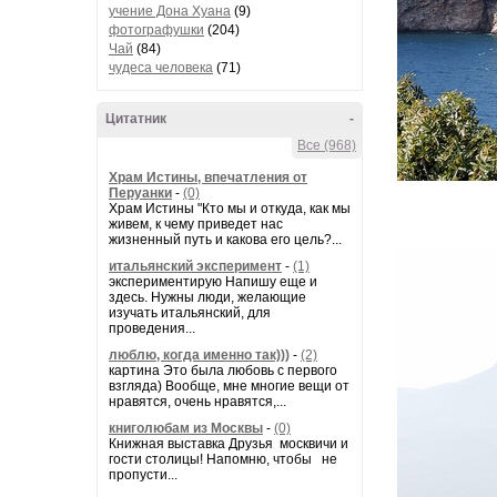
учение Дона Хуана
(9)
фотографушки
(204)
Чай
(84)
чудеса человека
(71)
Цитатник
-
Все (968)
Храм Истины, впечатления от
Перуанки
-
(0)
Храм Истины "Кто мы и откуда, как мы
живем, к чему приведет нас
жизненный путь и какова его цель?...
итальянский эксперимент
-
(1)
экспериментирую Напишу еще и
здесь. Нужны люди, желающие
изучать итальянский, для
проведения...
люблю, когда именно так)))
-
(2)
картина Это была любовь с первого
взгляда) Вообще, мне многие вещи от
нравятся, очень нравятся,...
книголюбам из Москвы
-
(0)
Книжная выставка Друзья москвичи и
гости столицы! Напомню, чтобы не
пропусти...