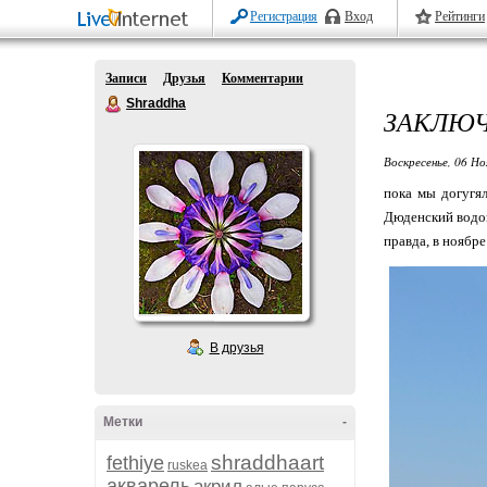
Регистрация
Вход
Рейтинги
Записи
Друзья
Комментарии
Shraddha
ЗАКЛЮЧ
Воскресенье, 06 Но
пока мы догугял
Дюденский водоп
правда, в ноябре
В друзья
Метки
-
shraddhaart
fethiye
ruskea
акварель
акрил