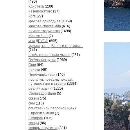
(490)
идиотека
(230)
из непонятого
(37)
йога
(27)
красота природная
(1369)
красота спасёт мир
(616)
личное творчество
(1498)
Мантэк Чиа
(2)
мои ДРУГИ!
(895)
музыка, кино, балет и керамика...
(741)
особо гениальные мысли
(251)
ОчУмелые ручки
(1969)
Ошо
(64)
притчи
(49)
Пробудившиеся
(140)
прогулки, поездки, походы,
путешествия и страны
(1594)
реалии жизни
(1225)
Сальвадор Дали
(5)
сказки
(75)
сны
(118)
собственной персоной
(842)
Спросите меня
(7)
Сумиран
(106)
танцы
(86)
творцы искусства
(381)