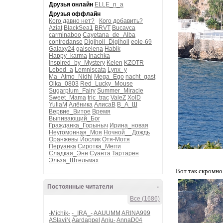
Друзья онлайн
ELLE_n_a
Друзья оффлайн
Кого давно нет?
Кого добавить?
Aziat
BlackSea1
BRVT
Bucavca
carminaboo
Cayetana_de_Alba
contredanse
Digiholl_Digiholl
eole-69
Galaxy24
galselena
Habik
Happy_karma
Inachka
Inspired_by_Mystery
Kelen
KZOTR
Lebed_a
Lemniscata
Lynx_y
Ma_Atmo_Nidhi
Mega_Ego
nacht_gast
Olka_0803
Red_Lucky_Mouse
Sugarplum_Fairy
Summer_Miracle
Sweet_Mama
tric_trac
ValeZ
XoID
YuliaM
Алёника
АлисаВ
В_А_Ш
Вервие_Витое
Время
Выпивающий_Бог
Гражданка_Горыныч
Ирина_новая
Неугомонная_Моя
Ночной__Дождь
Оранжевы Йослик
Отя-Мотя
Перуанка
Сиротка_Мегги
Сладкая_Энн
Суанта
Тартарен
Эльза_Штельмах
Вот так скромно
Постоянные читатели
-
Все (1686)
-Michik-
-_IRA_-
AAUUMM
ARINA999
ASlaviN
Aardappel
Anju-
AnnaD04