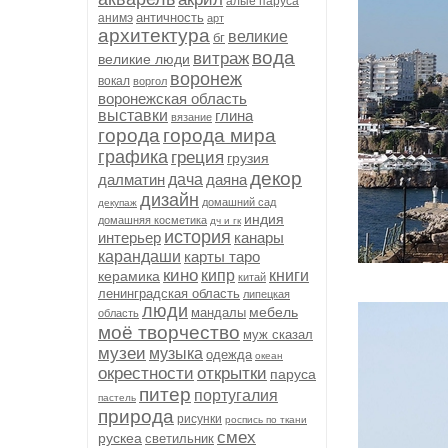
алые паруса
античность
анимэ
арт
архитектура
великие
бг
вода
витраж
великие люди
воронеж
вокал
воргол
воронежская область
выставки
глина
вязание
города
города мира
графика
греция
грузия
декор
далматин
дача
даяна
дизайн
домашний сад
декупаж
индия
домашняя косметика
дч и гк
история
интерьер
канары
карандаши
карты таро
кино
кипр
книги
керамика
китай
ленинградская область
липецкая
люди
мебель
мандалы
область
моё творчество
муж сказал
музеи
музыка
одежда
океан
окрестности
открытки
паруса
питер
португалия
пастель
природа
рисунки
роспись по ткани
смех
рускеа
светильник