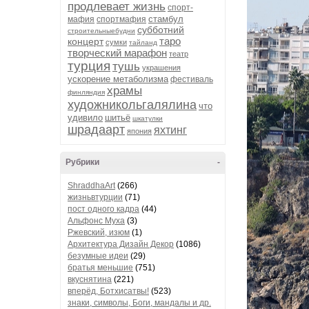
продлевает жизнь
спорт-
стамбул
мафия
спортмафия
субботний
строительныебудни
таро
концерт
сумки
тайланд
творческий марафон
театр
турция
тушь
украшения
ускорение метаболизма
фестиваль
храмы
финляндия
художникольгалялина
что
удивило
шитьё
шкатулки
шрадаарт
яхтинг
япония
Рубрики
-
ShraddhaArt
(266)
жизньвтурции
(71)
пост одного кадра
(44)
Альфонс Муха
(3)
Ржевский, изюм
(1)
Архитектура Дизайн Декор
(1086)
безумные идеи
(29)
братья меньшие
(751)
вкуснятина
(221)
вперёд, Ботхисатвы!
(523)
знаки, символы, Боги, мандалы и др.