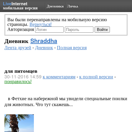
Live
Internet
Дневники
Личка
мобильная версия
Вы были перенаправлены на мобильную версию
страницы.
Вернуться!
Авторизация
Дневник
Shraddha
Лента друзей
-
Дневник
-
Полная версия
для питомцев
30-11-2016 14:59
к комментариям
-
к полной версии
-
понравилось!
в Фетхие на набережной мы увидели специальные поилки
для животных. Что тут скажешь...