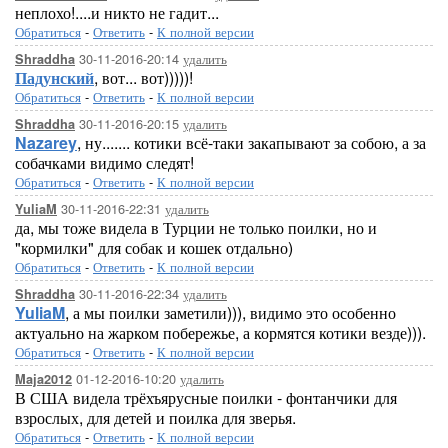
неплохо!....и никто не гадит...
Обратиться
-
Ответить
-
К полной версии
30-11-2016-20:14
удалить
Shraddha
Падунский
, вот... вот)))))!
Обратиться
-
Ответить
-
К полной версии
30-11-2016-20:15
удалить
Shraddha
Nazarey
, ну....... котики всё-таки закапывают за собою, а за
собачками видимо следят!
Обратиться
-
Ответить
-
К полной версии
30-11-2016-22:31
удалить
YuliaM
да, мы тоже видела в Турции не только поилки, но и
"кормилки" для собак и кошек отдально)
Обратиться
-
Ответить
-
К полной версии
30-11-2016-22:34
удалить
Shraddha
YuliaM
, а мы поилки заметили))), видимо это особенно
актуально на жарком побережье, а кормятся котики везде))).
Обратиться
-
Ответить
-
К полной версии
01-12-2016-10:20
удалить
Maja2012
В США видела трёхъярусные поилки - фонтанчики для
взрослых, для детей и поилка для зверья.
Обратиться
-
Ответить
-
К полной версии