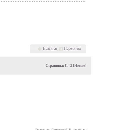
Нравится
Поделиться
Страницы:
[1]
2
[
Новые
]
Ответить
С цитатой
В цитатник