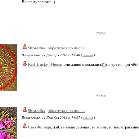
Венер туресский ;)
Shraddha
обратиться по имени
Воскресенье, 11 Декабря 2016 г. 13:40 (
ссылка
)
Red_Lucky_Mouse
, они давно отвалились)))), я тут ни при чём!
Shraddha
обратиться по имени
Воскресенье, 11 Декабря 2016 г. 14:07 (
ссылка
)
Свет-Коляда
, жиСть такая суровая, то война, то землетрясение,