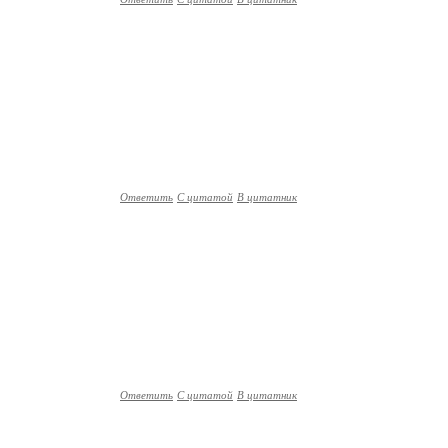
Ответить
С цитатой
В цитатник
Ответить
С цитатой
В цитатник