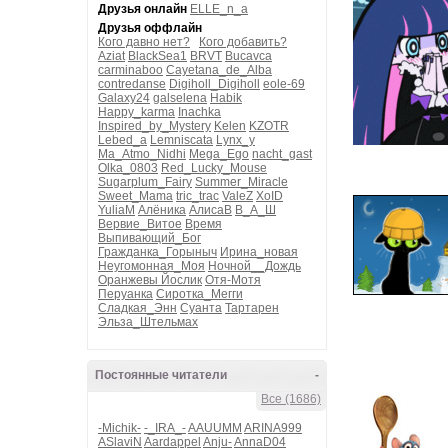
Друзья онлайн
ELLE_n_a
Друзья оффлайн
Кого давно нет?
Кого добавить?
Aziat
BlackSea1
BRVT
Bucavca
carminaboo
Cayetana_de_Alba
contredanse
Digiholl_Digiholl
eole-69
Galaxy24
galselena
Habik
Happy_karma
Inachka
Inspired_by_Mystery
Kelen
KZOTR
Lebed_a
Lemniscata
Lynx_y
Ma_Atmo_Nidhi
Mega_Ego
nacht_gast
Olka_0803
Red_Lucky_Mouse
Sugarplum_Fairy
Summer_Miracle
Sweet_Mama
tric_trac
ValeZ
XoID
YuliaM
Алёника
АлисаВ
В_А_Ш
Вервие_Витое
Время
Выпивающий_Бог
Гражданка_Горыныч
Ирина_новая
Неугомонная_Моя
Ночной__Дождь
Оранжевы Йослик
Отя-Мотя
Перуанка
Сиротка_Мегги
Сладкая_Энн
Суанта
Тартарен
Эльза_Штельмах
Постоянные читатели
-
Все (1686)
-Michik-
-_IRA_-
AAUUMM
ARINA999
ASlaviN
Aardappel
Anju-
AnnaD04