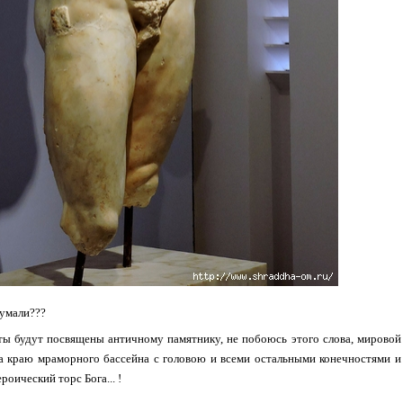
думали???
ы будут посвящены античному памятнику, не побоюсь этого слова, мировой 
на краю мраморного бассейна с головою и всеми остальными конечностями и 
роический торс Бога... !