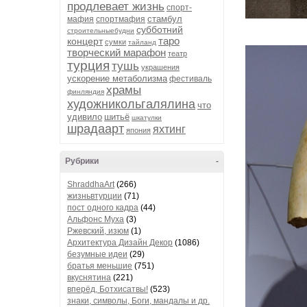
продлевает жизнь
спорт-
стамбул
мафия
спортмафия
субботний
строительныебудни
таро
концерт
сумки
тайланд
творческий марафон
театр
турция
тушь
украшения
ускорение метаболизма
фестиваль
храмы
финляндия
художникольгалялина
что
удивило
шитьё
шкатулки
шрадаарт
яхтинг
япония
Рубрики
-
ShraddhaArt
(266)
жизньвтурции
(71)
пост одного кадра
(44)
Альфонс Муха
(3)
Ржевский, изюм
(1)
Архитектура Дизайн Декор
(1086)
безумные идеи
(29)
братья меньшие
(751)
вкуснятина
(221)
вперёд, Ботхисатвы!
(523)
знаки, символы, Боги, мандалы и др.