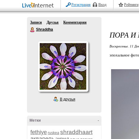
Регистрация
Вход
Рейтинги
Записи
Друзья
Комментарии
Shraddha
ПОРА И
Воскресенье, 11 Де
эпохальное фото
В друзья
Метки
-
shraddhaart
fethiye
ruskea
акварель
акрил