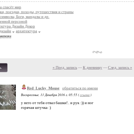
а спасёт мир
ки, поездки, походы, путешествия и страны
 символы, Боги, мандалы и др.
венной персоной
ектура Дизайн Декор
дизайн
архитектура
ователям
« Пред. запись
—
К дневнику
—
След. запись »
ь
Red_Lucky_Mouse
обратиться по имени
Воскресенье, 11 Декабря 2016 г. 05:55 (
ссылка
)
у него от тебя отвал башки!.. и рук :)) и ног
горячая штучка :)