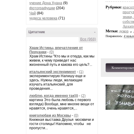
учение Дона Хуана
(9)
Рубрики:
красот
фотографушки
(204)
прогул
Чай
(84)
знаки,
чудеса человека
(71)
собст
Архит
Метки:
декор
Цитатник
-
Понравилось:
4 польз
Все (968)
Храм Истины, впечатления от
Перуанки
-
(0)
Храм Истины "Кто мы и откуда, как мы
живем, к чему приведет нас
жизненный путь и какова его цель?...
Комментироват
итальянский эксперимент
-
(1)
экспериментирую Напишу еще и
здесь. Нужны люди, желающие
изучать итальянский, для
проведения...
люблю, когда именно так)))
-
(2)
картина Это была любовь с первого
взгляда) Вообще, мне многие вещи от
нравятся, очень нравятся,...
книголюбам из Москвы
-
(0)
Книжная выставка Друзья москвичи и
гости столицы! Напомню, чтобы не
пропусти...