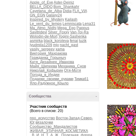
Apple_of_Eve
Aster-Deiniz
BELLA_DIDO
Bom_Shankahr
Cayetana_de_Alba
Didia
FLA_VIA
GN_EGN
Galaxy24
Inspired_by_Mystery
Kailash
Le_vent_du_temps
Lemniscata
Lena31
Ma_Atmo_Nidhi
Mega_Ego
Pappus
Savitridevi
Silver_Foxxy
Van-Toi-Ra
Wolodin-de-Mort
Yogini-Sashenka
asmirka
black_koroleva
fenai
luzik
lyudmila1209
mjv
nacht_gast
vasily_sergeev
xama
Виктория_Махракова
Гражданка_Горыныч
Катя_Дизайнер_Иванова
Майя_Шипеева
Механика_Снов
Николай_Кофырин
Отя-Мотя
Погода_в_Индии
Подарки_своими_руками
Тимка61
Яло-Радужное_Крыло
Сообщества
-
Участник сообществ
(Всего в списке: 20)
про_искусство
Восток-Запад-Север-
Юг
вязалочки
Сообщество_Мандалистов
ЖИВАЯ_ЭТИЧНАЯ_КОСМЕТИКА
_В_И_Н_Т_А_Ж_
Полезная_флора