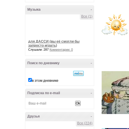
Музыка
-
Все (1)
для ДАССИ (вы её смогли бы
запросто играть)
Слушали: 287
Комментарии: 0
Поиск по дневнику
-
в этом дневнике
Подписка по e-mail
-
Друзья
-
Все (224)