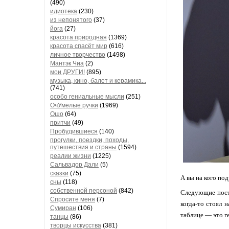
(490)
идиотека
(230)
из непонятого
(37)
йога
(27)
красота природная
(1369)
красота спасёт мир
(616)
личное творчество
(1498)
Мантэк Чиа
(2)
мои ДРУГИ!
(895)
музыка, кино, балет и керамика...
(741)
особо гениальные мысли
(251)
ОчУмелые ручки
(1969)
Ошо
(64)
притчи
(49)
Пробудившиеся
(140)
прогулки, поездки, походы,
путешествия и страны
(1594)
реалии жизни
(1225)
Сальвадор Дали
(5)
сказки
(75)
А вы на кого по
сны
(118)
собственной персоной
(842)
Следующие пост
Спросите меня
(7)
когда-то стоял 
Сумиран
(106)
таблице — это ге
танцы
(86)
творцы искусства
(381)