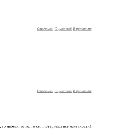
Ответить
С цитатой
В цитатник
Ответить
С цитатой
В цитатник
 то набеги, то то, то сё... потеряешь все конечности!