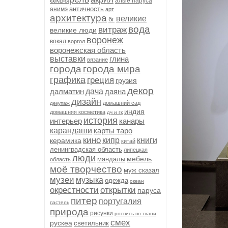
алые паруса
античность
анимэ
арт
архитектура
великие
бг
вода
витраж
великие люди
воронеж
вокал
воргол
воронежская область
выставки
глина
вязание
города
города мира
графика
греция
грузия
декор
далматин
дача
даяна
дизайн
домашний сад
декупаж
индия
домашняя косметика
дч и гк
история
интерьер
канары
карандаши
карты таро
кино
кипр
книги
керамика
китай
ленинградская область
липецкая
люди
мебель
мандалы
область
моё творчество
муж сказал
музеи
музыка
одежда
океан
окрестности
открытки
паруса
питер
португалия
пастель
природа
рисунки
роспись по ткани
смех
рускеа
светильник