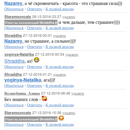
Nazarey
, а чё скромничать - красота - это страшная сила)))
Обратиться
-
Ответить
-
К полной версии
26-12-2016-23:27
удалить
Starsmooncats
и чем дальше, тем страшнее))))
Ответ на комментарий Shraddha
#
Обратиться
-
Ответить
-
К полной версии
27-12-2016-00:01
удалить
Shraddha
Nazarey
, не страшнее, а сильнее)))!
Обратиться
-
Ответить
-
К полной версии
27-12-2016-00:54
удалить
yoginya-Natalika
Shraddha
, ах!
Обратиться
-
Ответить
-
К полной версии
27-12-2016-01:21
удалить
Shraddha
yoginya-Natalika
, ага)))!
Обратиться
-
Ответить
-
К полной версии
27-12-2016-06:46
удалить
Волшебница_Алиша
Без лишних слов -
Обратиться
-
Ответить
-
К полной версии
27-12-2016-10:36
удалить
Starsmooncats
Ответ на комментарий Shraddha
#
Обратиться
-
Ответить
-
К полной версии