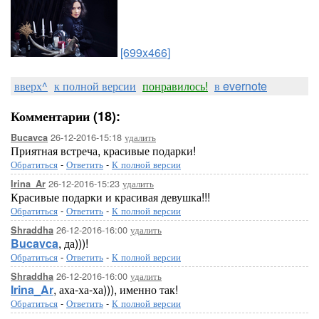
[699x466]
вверх^
к полной версии
понравилось!
в evernote
Комментарии (18):
26-12-2016-15:18
удалить
Bucavca
Приятная встреча, красивые подарки!
Обратиться
-
Ответить
-
К полной версии
26-12-2016-15:23
удалить
Irina_Ar
Красивые подарки и красивая девушка!!!
Обратиться
-
Ответить
-
К полной версии
26-12-2016-16:00
удалить
Shraddha
Bucavca
, да)))!
Обратиться
-
Ответить
-
К полной версии
26-12-2016-16:00
удалить
Shraddha
Irina_Ar
, аха-ха-ха))), именно так!
Обратиться
-
Ответить
-
К полной версии