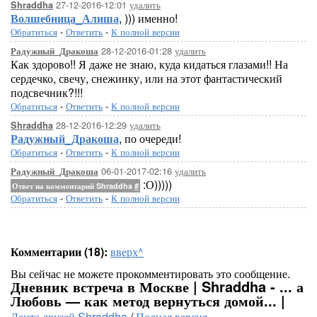
27-12-2016-12:01
удалить
Shraddha
Волшебница_Алиша
, ))) именно!
Обратиться
-
Ответить
-
К полной версии
28-12-2016-01:28
удалить
Радужный_Дракоша
Как здорово!! Я даже не знаю, куда кидаться глазами!! На
сердечко, свечу, снежинку, или на этот фантастический
подсвечник?!!!
Обратиться
-
Ответить
-
К полной версии
28-12-2016-12:29
удалить
Shraddha
Радужный_Дракоша
, по очереди!
Обратиться
-
Ответить
-
К полной версии
06-01-2017-02:16
удалить
Радужный_Дракоша
:О)))))
Ответ на комментарий Shraddha
#
Обратиться
-
Ответить
-
К полной версии
Комментарии (18):
вверх^
Вы сейчас не можете прокомментировать это сообщение.
Дневник встреча в Москве | Shraddha - ... а
Любовь — как метод вернуться домой... |
Лента друзей Shraddha
/
Полная версия