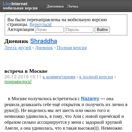
Live
Internet
Дневники
Личка
мобильная версия
Вы были перенаправлены на мобильную версию
страницы.
Вернуться!
Авторизация
Дневник
Shraddha
Лента друзей
-
Дневник
-
Полная версия
встреча в Москве
26-12-2016 15:11
к комментариям
-
к полной версии
-
понравилось!
в Москве получилось встретиться с
Nazarey
— она
решила дозаказать себе ещё открыток и получить их лично в
руки))). Не виделись мы лет шесть или около того и
немножко удивились, я тому, что Аня с новой причёской и
образом сильно ассоциируется у меня с задорной хрупкой
Амели, а она удивилась, что я такая высокая))). Немножко