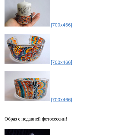
[700x466]
[700x466]
[700x466]
Образ с недавней фотосессии!