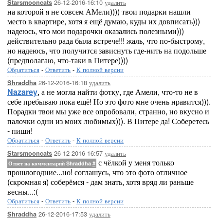
26-12-2016-16:10
удалить
Starsmooncats
на которой я не совсем АМели)))) твои подарки нашли
место в квартире, хотя я ещё думаю, куды их довписать)))
надеюсь, что мои подарочки оказались полезными)))
действительно рада была встрече!!! жаль, что по-быстрому,
но надеюсь, что получится зависнуть где-нить на подольше
(предполагаю, что-таки в Питере))))
Обратиться
-
Ответить
-
К полной версии
26-12-2016-16:18
удалить
Shraddha
Nazarey
, а не могла найти фотку, где Амели, что-то не в
себе пребываю пока ещё! Но это фото мне очень нравится))).
Порадки твои мы уже все опробовали, странно, но вкусно и
палочки одни из моих любимых))). В Питере да! Соберетесь
- пиши!
Обратиться
-
Ответить
-
К полной версии
26-12-2016-16:57
удалить
Starsmooncats
с чёлкой у меня только
Ответ на комментарий Shraddha
#
прошлогодние...но! соглашусь, что это фото отличное
(скромная я) соберёмся - дам знать, хотя вряд ли раньше
весны...:(
Обратиться
-
Ответить
-
К полной версии
26-12-2016-17:53
удалить
Shraddha