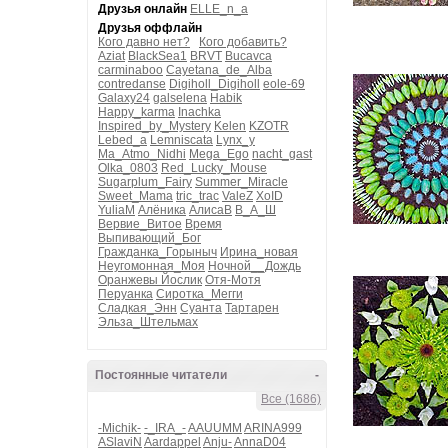
Друзья онлайн
ELLE_n_a
Друзья оффлайн
Кого давно нет?
Кого добавить?
Aziat
BlackSea1
BRVT
Bucavca
carminaboo
Cayetana_de_Alba
contredanse
Digiholl_Digiholl
eole-69
Galaxy24
galselena
Habik
Happy_karma
Inachka
Inspired_by_Mystery
Kelen
KZOTR
Lebed_a
Lemniscata
Lynx_y
Ma_Atmo_Nidhi
Mega_Ego
nacht_gast
Olka_0803
Red_Lucky_Mouse
Sugarplum_Fairy
Summer_Miracle
Sweet_Mama
tric_trac
ValeZ
XoID
YuliaM
Алёника
АлисаВ
В_А_Ш
Вервие_Витое
Время
Выпивающий_Бог
Гражданка_Горыныч
Ирина_новая
Неугомонная_Моя
Ночной__Дождь
Оранжевы Йослик
Отя-Мотя
Перуанка
Сиротка_Мегги
Сладкая_Энн
Суанта
Тартарен
Эльза_Штельмах
Постоянные читатели
-
Все (1686)
-Michik-
-_IRA_-
AAUUMM
ARINA999
ASlaviN
Aardappel
Anju-
AnnaD04