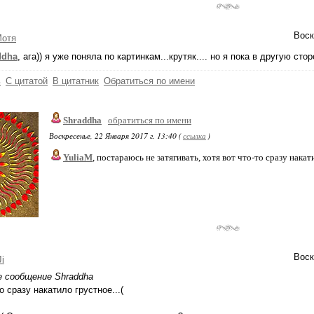
Воск
Мотя
ddha
, ага)) я уже поняла по картинкам...крутяк.... но я пока в другую стор
ь
С цитатой
В цитатник
Обратиться по имени
Shraddha
обратиться по имени
Воскресенье, 22 Января 2017 г. 13:40 (
ссылка
)
YuliaM
, постараюсь не затягивать, хотя вот что-то сразу накати
Воск
Ji
е сообщение Shraddha
о сразу накатило грустное...(