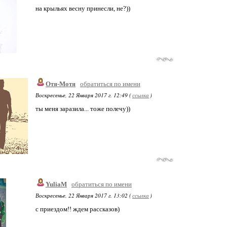
на крыльях весну принесли, не?))
Отя-Мотя
обратиться по имени
Воскресенье, 22 Января 2017 г. 12:49 (
ссылка
)
ты меня заразила... тоже полечу))
YuliaM
обратиться по имени
Воскресенье, 22 Января 2017 г. 13:02 (
ссылка
)
с приездом!! ждем рассказов)