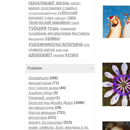
продлевает жизнь
спорт-
стамбул
мафия
спортмафия
субботний
строительныебудни
таро
концерт
сумки
тайланд
творческий марафон
театр
турция
тушь
украшения
ускорение метаболизма
фестиваль
храмы
финляндия
художникольгалялина
что
удивило
шитьё
шкатулки
шрадаарт
яхтинг
япония
Рубрики
-
ShraddhaArt
(266)
жизньвтурции
(71)
пост одного кадра
(44)
Альфонс Муха
(3)
Ржевский, изюм
(1)
Архитектура Дизайн Декор
(1086)
безумные идеи
(29)
братья меньшие
(751)
вкуснятина
(221)
вперёд, Ботхисатвы!
(523)
знаки, символы, Боги, мандалы и др.