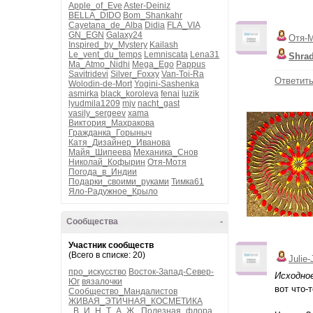
Apple_of_Eve
Aster-Deiniz
BELLA_DIDO
Bom_Shankahr
Cayetana_de_Alba
Didia
FLA_VIA
GN_EGN
Galaxy24
Отя-
Inspired_by_Mystery
Kailash
Le_vent_du_temps
Lemniscata
Lena31
Shra
Ma_Atmo_Nidhi
Mega_Ego
Pappus
Savitridevi
Silver_Foxxy
Van-Toi-Ra
Ответит
Wolodin-de-Mort
Yogini-Sashenka
asmirka
black_koroleva
fenai
luzik
lyudmila1209
mjv
nacht_gast
vasily_sergeev
xama
Виктория_Махракова
Гражданка_Горыныч
Катя_Дизайнер_Иванова
Майя_Шипеева
Механика_Снов
Николай_Кофырин
Отя-Мотя
Погода_в_Индии
Подарки_своими_руками
Тимка61
Яло-Радужное_Крыло
Сообщества
-
Участник сообществ
(Всего в списке: 20)
Julie-
про_искусство
Восток-Запад-Север-
Исходно
Юг
вязалочки
вот что-т
Сообщество_Мандалистов
ЖИВАЯ_ЭТИЧНАЯ_КОСМЕТИКА
_В_И_Н_Т_А_Ж_
Полезная_флора