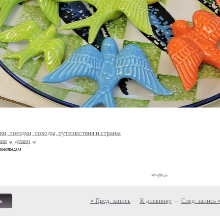
ки, поездки, походы, путешествия и страны
лия
декор
зователям
« Пред. запись
—
К дневнику
—
След. запись 
ь