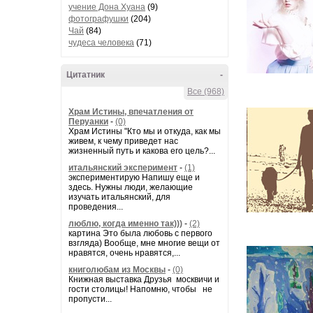
учение Дона Хуана
(9)
фотографушки
(204)
Чай
(84)
чудеса человека
(71)
Цитатник
-
Все (968)
Храм Истины, впечатления от
Перуанки
-
(0)
Храм Истины "Кто мы и откуда, как мы
живем, к чему приведет нас
жизненный путь и какова его цель?...
итальянский эксперимент
-
(1)
экспериментирую Напишу еще и
здесь. Нужны люди, желающие
изучать итальянский, для
проведения...
люблю, когда именно так)))
-
(2)
картина Это была любовь с первого
взгляда) Вообще, мне многие вещи от
нравятся, очень нравятся,...
книголюбам из Москвы
-
(0)
Книжная выставка Друзья москвичи и
гости столицы! Напомню, чтобы не
пропусти...