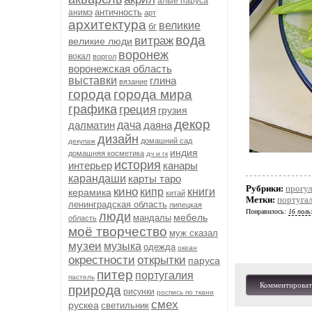
алые паруса
античность
анимэ
арт
архитектура
великие
бг
вода
витраж
великие люди
воронеж
вокал
воргол
воронежская область
выставки
глина
вязание
города
города мира
графика
греция
грузия
декор
далматин
дача
даяна
дизайн
домашний сад
декупаж
индия
домашняя косметика
дч и гк
история
интерьер
канары
карандаши
карты таро
Рубрики:
прогул
кино
кипр
книги
керамика
китай
Метки:
португа
ленинградская область
липецкая
Понравилось:
16 поль
люди
мебель
мандалы
область
моё творчество
муж сказал
музеи
музыка
одежда
океан
окрестности
открытки
паруса
питер
португалия
пастель
Комментироват
природа
рисунки
роспись по ткани
смех
рускеа
светильник