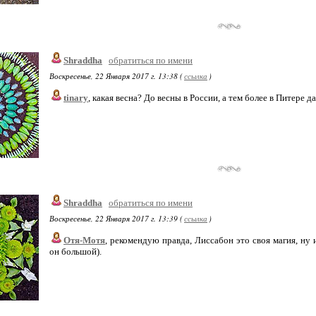
Shraddha
обратиться по имени
Воскресенье, 22 Января 2017 г. 13:38 (
ссылка
)
tinary
, какая весна? До весны в России, а тем более в Питере да
Shraddha
обратиться по имени
Воскресенье, 22 Января 2017 г. 13:39 (
ссылка
)
Отя-Мотя
, рекомендую правда, Лиссабон это своя магия, ну 
он большой).