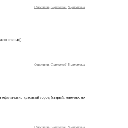
Ответить
С цитатой
В цитатник
леко очень(((.
Ответить
С цитатой
В цитатник
и офигительно красивый город (старый, конечно, но
Ответить
С цитатой
В цитатник