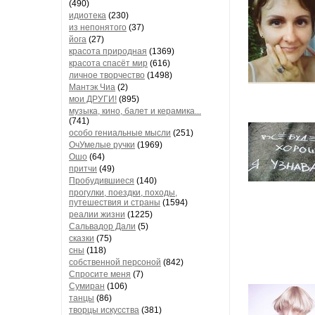
(490)
идиотека
(230)
из непонятого
(37)
йога
(27)
красота природная
(1369)
красота спасёт мир
(616)
личное творчество
(1498)
Мантэк Чиа
(2)
мои ДРУГИ!
(895)
музыка, кино, балет и керамика...
(741)
особо гениальные мысли
(251)
ОчУмелые ручки
(1969)
Ошо
(64)
притчи
(49)
Пробудившиеся
(140)
прогулки, поездки, походы,
путешествия и страны
(1594)
реалии жизни
(1225)
Сальвадор Дали
(5)
сказки
(75)
сны
(118)
собственной персоной
(842)
Спросите меня
(7)
Сумиран
(106)
танцы
(86)
творцы искусства
(381)