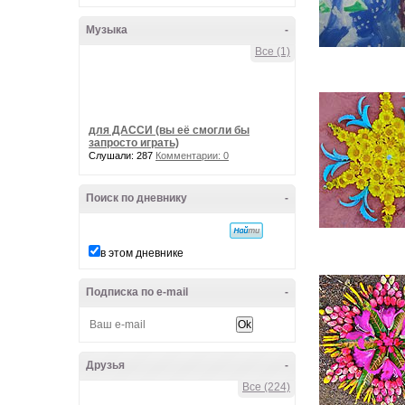
Музыка
-
Все (1)
для ДАССИ (вы её смогли бы
запросто играть)
Слушали: 287
Комментарии: 0
Поиск по дневнику
-
в этом дневнике
Подписка по e-mail
-
Друзья
-
Все (224)