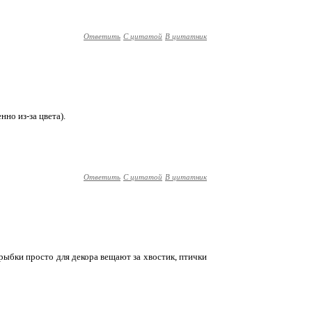
Ответить
С цитатой
В цитатник
нно из-за цвета).
Ответить
С цитатой
В цитатник
. рыбки просто для декора вещают за хвостик, птички