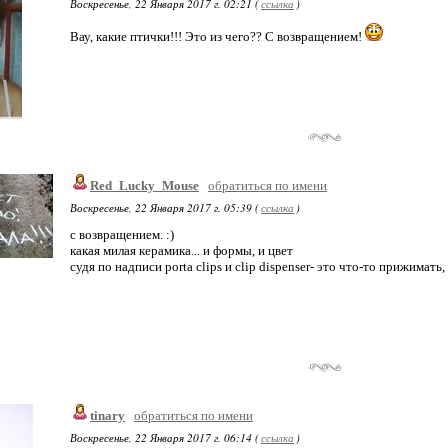
Воскресенье, 22 Января 2017 г. 02:21 (
ссылка
)
Вау, какие птички!!! Это из чего?? С возвращением!
Red_Lucky_Mouse
обратиться по имени
Воскресенье, 22 Января 2017 г. 05:39 (
ссылка
)
с возвращением. :)
какая милая керамика... и формы, и цвет
судя по надписи porta clips и clip dispenser- это что-то прижимат
tinary
обратиться по имени
Воскресенье, 22 Января 2017 г. 06:14 (
ссылка
)