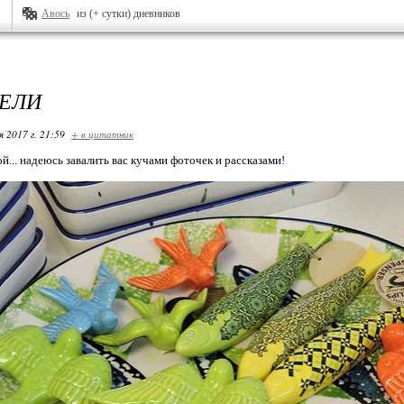
Авось
из (+ сутки) дневников
ЕЛИ
я 2017 г. 21:59
+ в цитатник
... надеюсь завалить вас кучами фоточек и рассказами!