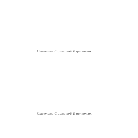
Ответить
С цитатой
В цитатник
Ответить
С цитатой
В цитатник