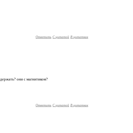
Ответить
С цитатой
В цитатник
ь, держать? они с магнитиком?
Ответить
С цитатой
В цитатник