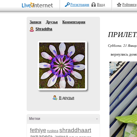
Регистрация
Вход
Рейтинги
Записи
Друзья
Комментарии
Shraddha
ПРИЛЕТ
Суббота, 21 Январ
вернулись домой
В друзья
Метки
-
shraddhaart
fethiye
ruskea
акварель
акрил