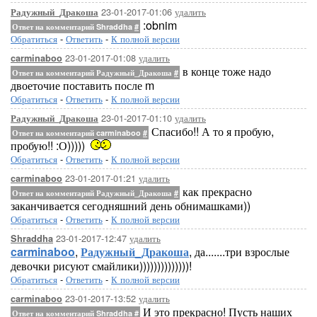
23-01-2017-01:06
удалить
Радужный_Дракоша
:obnim
Ответ на комментарий Shraddha
#
Обратиться
-
Ответить
-
К полной версии
23-01-2017-01:08
удалить
carminaboo
в конце тоже надо
Ответ на комментарий Радужный_Дракоша
#
двоеточие поставить после m
Обратиться
-
Ответить
-
К полной версии
23-01-2017-01:10
удалить
Радужный_Дракоша
Спасибо!! А то я пробую,
Ответ на комментарий carminaboo
#
пробую!! :О)))))
Обратиться
-
Ответить
-
К полной версии
23-01-2017-01:21
удалить
carminaboo
как прекрасно
Ответ на комментарий Радужный_Дракоша
#
заканчивается сегодняшний день обнимашками))
Обратиться
-
Ответить
-
К полной версии
23-01-2017-12:47
удалить
Shraddha
carminaboo
,
Радужный_Дракоша
, да.......три взрослые
девочки рисуют смайлики))))))))))))))!
Обратиться
-
Ответить
-
К полной версии
23-01-2017-13:52
удалить
carminaboo
И это прекрасно! Пусть наших
Ответ на комментарий Shraddha
#