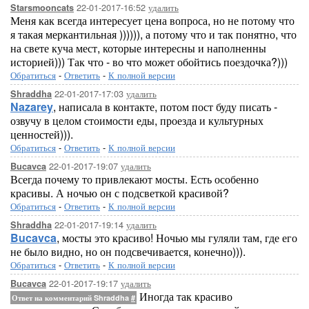
22-01-2017-16:52
удалить
Starsmooncats
Меня как всегда интересует цена вопроса, но не потому что
я такая меркантильная )))))), а потому что и так понятно, что
на свете куча мест, которые интересны и наполненны
историей))) Так что - во что может обойтись поездочка?)))
Обратиться
-
Ответить
-
К полной версии
22-01-2017-17:03
удалить
Shraddha
Nazarey
, написала в контакте, потом пост буду писать -
озвучу в целом стоимости еды, проезда и культурных
ценностей))).
Обратиться
-
Ответить
-
К полной версии
22-01-2017-19:07
удалить
Bucavca
Всегда почему то привлекают мосты. Есть особенно
красивы. А ночью он с подсветкой красивой?
Обратиться
-
Ответить
-
К полной версии
22-01-2017-19:14
удалить
Shraddha
Bucavca
, мосты это красиво! Ночью мы гуляли там, где его
не было видно, но он подсвечивается, конечно))).
Обратиться
-
Ответить
-
К полной версии
22-01-2017-19:17
удалить
Bucavca
Иногда так красиво
Ответ на комментарий Shraddha
#