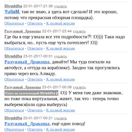
22-01-2017-21:36
удалить
Shraddha
YuliaM
, там не знаю, а здесь вот сделали! И это хорошо,
потому что прекрасная обзорная площадка).
Обратиться
-
Ответить
-
К полной версии
22-01-2017-23:44
удалить
Радужный_Дракоша
Где бы я еще узнала все эти подробности?! :О)))) Таки надо
выбраться, но.. пусть еще чуть потеплеет! :О))
Обратиться
-
Ответить
-
К полной версии
23-01-2017-00:01
удалить
Shraddha
Радужный_Дракоша
, давайте! Мы туда поехали на
автобусе, а оттуда на кораблике). Заодно так прогулялись
прямо через весь Алмаду.
Обратиться
-
Ответить
-
К полной версии
23-01-2017-00:08
удалить
Радужный_Дракоша
:О)) У меня там даже знакомая..
Ответ на комментарий Shraddha
#
но тоже пока виртуальная, живет, так что - теперь точно
выберемся(или одна выберусь)
Обратиться
-
Ответить
-
К полной версии
23-01-2017-00:21
удалить
Shraddha
Радужный_Дракоша
, ещё один повод!
Обратиться
-
Ответить
-
К полной версии