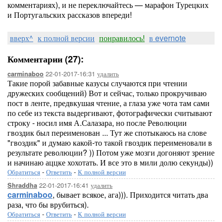
комментариях), и не переключайтесь — марафон Турецких
и Португальских рассказов впереди!
вверх^
к полной версии
понравилось!
в evernote
Комментарии (27):
22-01-2017-16:31
удалить
carminaboo
Такие порой забавные казусы случаются при чтении
дружеских сообщений) Вот и сейчас, только прокручиваю
пост в ленте, предвкушая чтение, а глаза уже чота там сами
по себе из текста выдергивают, фотографически считывают
строку - носил имя А.Салазара, но после Революции
гвоздик был переименован ... Тут же спотыкаюсь на слове
"гвоздик" и думаю какой-то такой гвоздик переименовали в
результате революции? )) Потом уже мозги догоняют зрение
и начинаю аццке хохотать. И все это в мили долю секунды))
Обратиться
-
Ответить
-
К полной версии
22-01-2017-16:41
удалить
Shraddha
carminaboo
, бывает всякое, ага))). Приходится читать два
раза, что бы врубиться).
Обратиться
-
Ответить
-
К полной версии