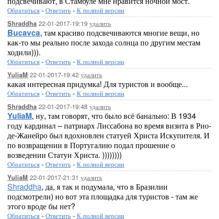
подсвечивают, в Стамбуле мне нравится ночной мост.
Обратиться
-
Ответить
-
К полной версии
22-01-2017-19:19
удалить
Shraddha
Bucavca
, там красиво подсвечиваются многие вещи, но
как-то мы реально после захода солнца по другим местам
ходили))).
Обратиться
-
Ответить
-
К полной версии
22-01-2017-19:42
удалить
YuliaM
какая интересная придумка! Для туристов и вообще...
Обратиться
-
Ответить
-
К полной версии
22-01-2017-19:48
удалить
Shraddha
YuliaM
, ну, там говорят, что было всё банально: В 1934
году кардинал – патриарх Лиссабона во время визита в Рио-
де-Жанейро был вдохновлен статуей Христа Искупителя. И
по возвращении в Португалию подал прошение о
возведении Статуи Христа. ))))))))
Обратиться
-
Ответить
-
К полной версии
22-01-2017-21:31
удалить
YuliaM
Shraddha
, да, я так и подумала, что в Бразилии
подсмотрели) но вот эта площадка для туристов - там же
этого вроде бы нет?
Обратиться
-
Ответить
-
К полной версии