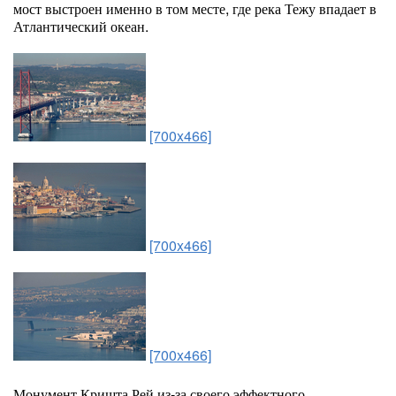
мост выстроен именно в том месте, где река Тежу впадает в
Атлантический океан.
[700x466]
[700x466]
[700x466]
Монумент Кришта Рей из-за своего эффектного