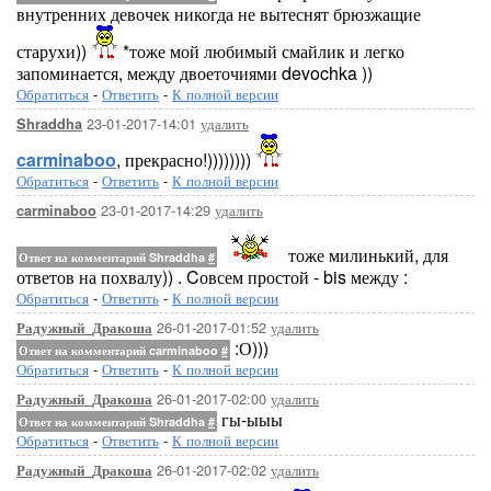
внутренних девочек никогда не вытеснят брюзжащие
старухи))
*тоже мой любимый смайлик и легко
запоминается, между двоеточиями devochka ))
Обратиться
-
Ответить
-
К полной версии
23-01-2017-14:01
удалить
Shraddha
carminaboo
, прекрасно!))))))))
Обратиться
-
Ответить
-
К полной версии
23-01-2017-14:29
удалить
carminaboo
тоже милинький, для
Ответ на комментарий Shraddha
#
ответов на похвалу)) . Cовсем простой - bis между :
Обратиться
-
Ответить
-
К полной версии
26-01-2017-01:52
удалить
Радужный_Дракоша
:О)))
Ответ на комментарий carminaboo
#
Обратиться
-
Ответить
-
К полной версии
26-01-2017-02:00
удалить
Радужный_Дракоша
гы-ыыы
Ответ на комментарий Shraddha
#
Обратиться
-
Ответить
-
К полной версии
26-01-2017-02:02
удалить
Радужный_Дракоша