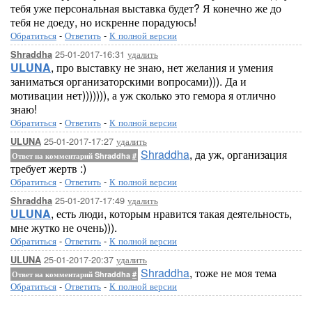
тебя уже персональная выставка будет? Я конечно же до
тебя не доеду, но искренне порадуюсь!
Обратиться
-
Ответить
-
К полной версии
25-01-2017-16:31
удалить
Shraddha
ULUNA
, про выставку не знаю, нет желания и умения
заниматься организаторскими вопросами))). Да и
мотивации нет))))))), а уж сколько это гемора я отлично
знаю!
Обратиться
-
Ответить
-
К полной версии
25-01-2017-17:27
удалить
ULUNA
Shraddha
, да уж, организация
Ответ на комментарий Shraddha
#
требует жертв :)
Обратиться
-
Ответить
-
К полной версии
25-01-2017-17:49
удалить
Shraddha
ULUNA
, есть люди, которым нравится такая деятельность,
мне жутко не очень))).
Обратиться
-
Ответить
-
К полной версии
25-01-2017-20:37
удалить
ULUNA
Shraddha
, тоже не моя тема
Ответ на комментарий Shraddha
#
Обратиться
-
Ответить
-
К полной версии