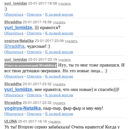
23-01-2017-18:58
удалить
yuri_lomidze
:)
Обратиться
-
Ответить
-
К полной версии
23-01-2017-18:58
удалить
Shraddha
yuri_lomidze
, ))) нравится?
Обратиться
-
Ответить
-
К полной версии
23-01-2017-23:09
удалить
yoginya-Natalika
Shraddha
, чудесные! :)
Обратиться
-
Ответить
-
К полной версии
23-01-2017-23:19
удалить
yuri_lomidze
Нуу, ты то мне тоже нравишся. И
Ответ на комментарий Shraddha
#
все твои детишки-зверишки. Но это новые лица... :)
Обратиться
-
Ответить
-
К полной версии
23-01-2017-23:32
удалить
Shraddha
yuri_lomidze
, мне нравятся, что они новые) и спасибо)))!
Обратиться
-
Ответить
-
К полной версии
23-01-2017-23:32
удалить
Shraddha
yoginya-Natalika
, пыр-пыр, фыр-фыр и мяу-мяу!
Обратиться
-
Ответить
-
К полной версии
25-01-2017-16:16
удалить
ULUNA
Ух ты! Вторую серию забабахала! Очень нравится! Когда у