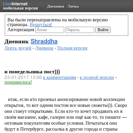
Live
Internet
Дневники
Личка
мобильная версия
Вы были перенаправлены на мобильную версию
страницы.
Вернуться!
Авторизация
Дневник
Shraddha
Лента друзей
-
Дневник
-
Полная версия
и понедельника пост)))
23-01-2017 13:06
к комментариям
-
к полной версии
-
понравилось!
итак, если кто прозевал анонсирование новой коллекции
открыток, то вот одним постом все новые сюжеты))). Скоро
они станут открытками. Если кто-то хочет продавать их в
своём магазине, кафе, галерее или ещё как-то, то пишите —
оптовым покупателям особые условия. Печататься они
будут в Петербурге, рассылка в другие города и страны