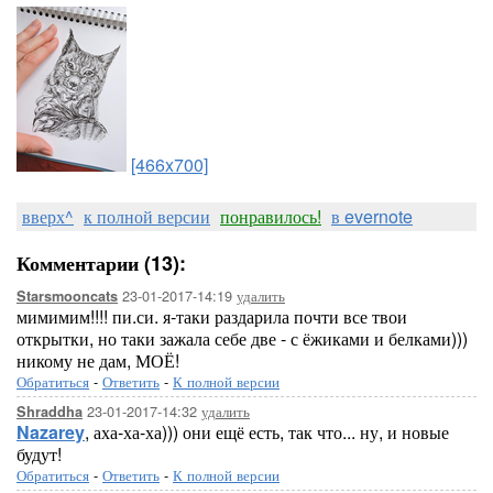
[466x700]
вверх^
к полной версии
понравилось!
в evernote
Комментарии (13):
23-01-2017-14:19
удалить
Starsmooncats
мимимим!!!! пи.си. я-таки раздарила почти все твои
открытки, но таки зажала себе две - с ёжиками и белками)))
никому не дам, МОЁ!
Обратиться
-
Ответить
-
К полной версии
23-01-2017-14:32
удалить
Shraddha
Nazarey
, аха-ха-ха))) они ещё есть, так что... ну, и новые
будут!
Обратиться
-
Ответить
-
К полной версии