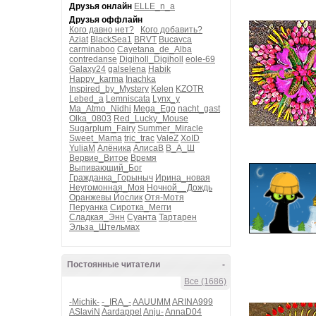
Друзья онлайн
ELLE_n_a
Друзья оффлайн
Кого давно нет?
Кого добавить?
Aziat
BlackSea1
BRVT
Bucavca
carminaboo
Cayetana_de_Alba
contredanse
Digiholl_Digiholl
eole-69
Galaxy24
galselena
Habik
Happy_karma
Inachka
Inspired_by_Mystery
Kelen
KZOTR
Lebed_a
Lemniscata
Lynx_y
Ma_Atmo_Nidhi
Mega_Ego
nacht_gast
Olka_0803
Red_Lucky_Mouse
Sugarplum_Fairy
Summer_Miracle
Sweet_Mama
tric_trac
ValeZ
XoID
YuliaM
Алёника
АлисаВ
В_А_Ш
Вервие_Витое
Время
Выпивающий_Бог
Гражданка_Горыныч
Ирина_новая
Неугомонная_Моя
Ночной__Дождь
Оранжевы Йослик
Отя-Мотя
Перуанка
Сиротка_Мегги
Сладкая_Энн
Суанта
Тартарен
Эльза_Штельмах
Постоянные читатели
-
Все (1686)
-Michik-
-_IRA_-
AAUUMM
ARINA999
ASlaviN
Aardappel
Anju-
AnnaD04