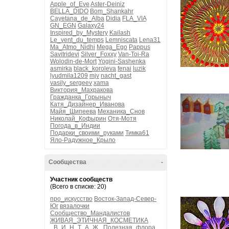
Apple_of_Eve
Aster-Deiniz
BELLA_DIDO
Bom_Shankahr
Cayetana_de_Alba
Didia
FLA_VIA
GN_EGN
Galaxy24
Inspired_by_Mystery
Kailash
Le_vent_du_temps
Lemniscata
Lena31
Ma_Atmo_Nidhi
Mega_Ego
Pappus
Savitridevi
Silver_Foxxy
Van-Toi-Ra
Wolodin-de-Mort
Yogini-Sashenka
asmirka
black_koroleva
fenai
luzik
lyudmila1209
mjv
nacht_gast
vasily_sergeev
xama
Виктория_Махракова
Гражданка_Горыныч
Катя_Дизайнер_Иванова
Майя_Шипеева
Механика_Снов
Николай_Кофырин
Отя-Мотя
Погода_в_Индии
Подарки_своими_руками
Тимка61
Яло-Радужное_Крыло
Сообщества
-
Участник сообществ
(Всего в списке: 20)
про_искусство
Восток-Запад-Север-
Юг
вязалочки
Сообщество_Мандалистов
ЖИВАЯ_ЭТИЧНАЯ_КОСМЕТИКА
_В_И_Н_Т_А_Ж_
Полезная_флора