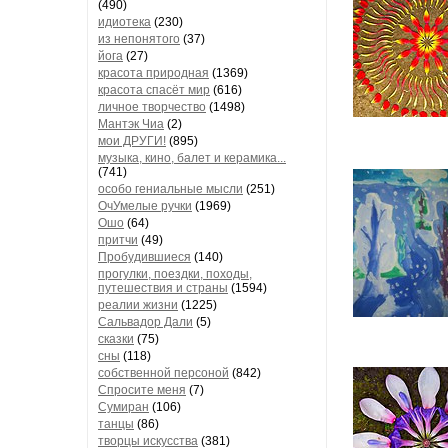
(490)
идиотека
(230)
из непонятого
(37)
йога
(27)
красота природная
(1369)
красота спасёт мир
(616)
личное творчество
(1498)
Мантэк Чиа
(2)
мои ДРУГИ!
(895)
музыка, кино, балет и керамика...
(741)
особо гениальные мысли
(251)
ОчУмелые ручки
(1969)
Ошо
(64)
притчи
(49)
Пробудившиеся
(140)
прогулки, поездки, походы,
путешествия и страны
(1594)
реалии жизни
(1225)
Сальвадор Дали
(5)
сказки
(75)
сны
(118)
собственной персоной
(842)
Спросите меня
(7)
Сумиран
(106)
танцы
(86)
творцы искусства
(381)