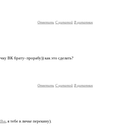
Ответить
С цитатой
В цитатник
личку ВК брату- прорабу)) как это сделать?
Ответить
С цитатой
В цитатник
ddha
, я тебе в личке перекину).