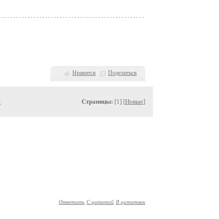
Нравится
Поделиться
»
Страницы:
[1] [
Новые
]
Ответить
С цитатой
В цитатник