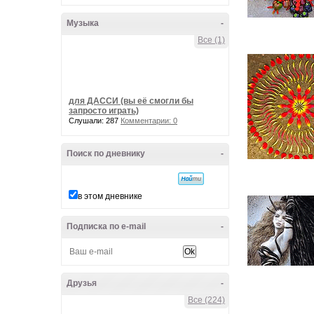
Музыка
-
Все (1)
для ДАССИ (вы её смогли бы
запросто играть)
Слушали: 287
Комментарии: 0
Поиск по дневнику
-
в этом дневнике
Подписка по e-mail
-
Друзья
-
Все (224)