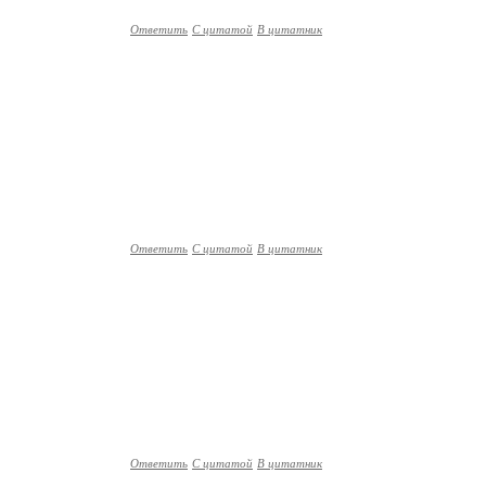
Ответить
С цитатой
В цитатник
Ответить
С цитатой
В цитатник
Ответить
С цитатой
В цитатник