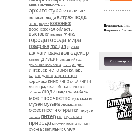
алые паруса
античность
анимэ
арт
архитектура
великие
бг
вода
витраж
великие люди
воронеж
вокал
воргол
Процитировано
1 раз
воронежская область
Понравилось:
5 польз
выставки
глина
вязание
города
города мира
графика
греция
грузия
декор
далматин
дача
даяна
дизайн
домашний сад
декупаж
Комментироват
индия
домашняя косметика
дч и гк
история
интерьер
канары
карандаши
карты таро
кино
кипр
книги
керамика
китай
ленинградская область
липецкая
люди
мебель
мандалы
область
моё творчество
муж сказал
музеи
музыка
одежда
океан
окрестности
открытки
паруса
питер
португалия
пастель
природа
рисунки
роспись по ткани
смех
рускеа
светильник