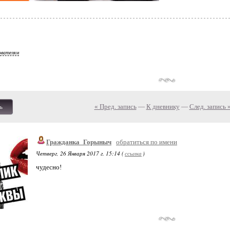
ователям
« Пред. запись
—
К дневнику
—
След. запись 
ь
Гражданка_Горыныч
обратиться по имени
Четверг, 26 Января 2017 г. 15:14 (
ссылка
)
чудесно!