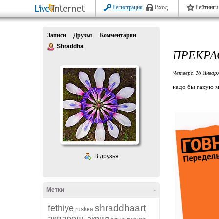
Регистрация
Вход
Рейтинги
Записи
Друзья
Комментарии
Shraddha
ПРЕКРА
Четверг, 26 Января
надо бы такую м
В друзья
Метки
-
shraddhaart
fethiye
ruskea
акварель
акрил