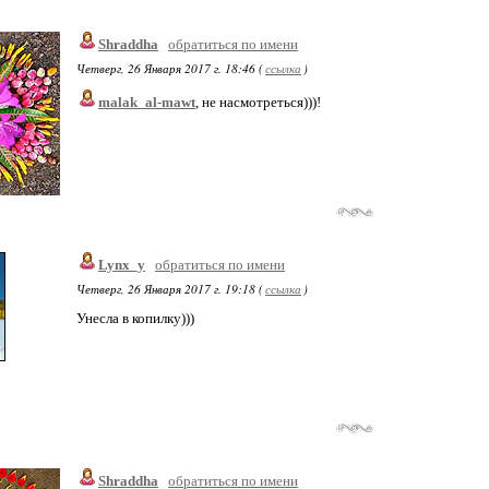
Shraddha
обратиться по имени
Четверг, 26 Января 2017 г. 18:46 (
ссылка
)
malak_al-mawt
, не насмотреться)))!
Lynx_y
обратиться по имени
Четверг, 26 Января 2017 г. 19:18 (
ссылка
)
Унесла в копилку)))
Shraddha
обратиться по имени