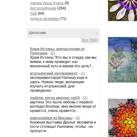
учение Дона Хуана
(9)
фотографушки
(204)
Чай
(84)
чудеса человека
(71)
Цитатник
-
Все (968)
Храм Истины, впечатления от
Перуанки
-
(0)
Храм Истины "Кто мы и откуда, как мы
живем, к чему приведет нас
жизненный путь и какова его цель?...
итальянский эксперимент
-
(1)
экспериментирую Напишу еще и
здесь. Нужны люди, желающие
изучать итальянский, для
проведения...
люблю, когда именно так)))
-
(2)
картина Это была любовь с первого
взгляда) Вообще, мне многие вещи от
нравятся, очень нравятся,...
книголюбам из Москвы
-
(0)
Книжная выставка Друзья москвичи и
гости столицы! Напомню, чтобы не
пропусти...