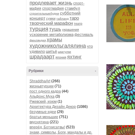
продлевает жизнь
спорт-
стамбул
мафия
спортмафия
субботний
строительныебудни
таро
концерт
сумки
тайланд
творческий марафон
театр
турция
тушь
украшения
ускорение метаболизма
фестиваль
храмы
финляндия
художникольгалялина
что
удивило
шитьё
шкатулки
шрадаарт
яхтинг
япония
Рубрики
-
ShraddhaArt
(266)
жизньвтурции
(71)
пост одного кадра
(44)
Альфонс Муха
(3)
Ржевский, изюм
(1)
Архитектура Дизайн Декор
(1086)
безумные идеи
(29)
братья меньшие
(751)
вкуснятина
(221)
вперёд, Ботхисатвы!
(523)
знаки, символы, Боги, мандалы и др.