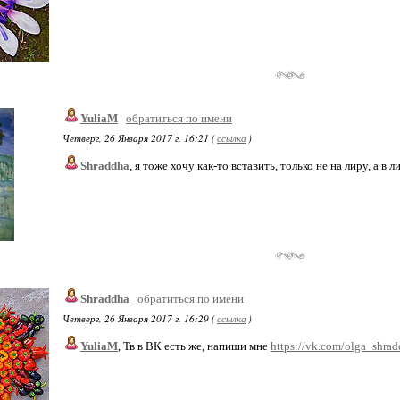
YuliaM
обратиться по имени
Четверг, 26 Января 2017 г. 16:21 (
ссылка
)
Shraddha
, я тоже хочу как-то вставить, только не на лиру, а в 
Shraddha
обратиться по имени
Четверг, 26 Января 2017 г. 16:29 (
ссылка
)
YuliaM
, Тв в ВК есть же, напиши мне
https://vk.com/olga_shra