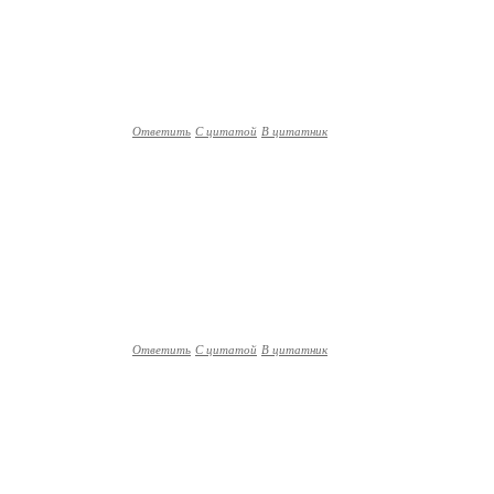
Ответить
С цитатой
В цитатник
Ответить
С цитатой
В цитатник