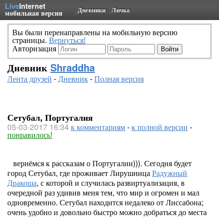
Live
Internet
Дневники
Личка
мобильная версия
Вы были перенаправлены на мобильную версию
страницы.
Вернуться!
Авторизация
Дневник
Shraddha
Лента друзей
-
Дневник
-
Полная версия
Сетубал, Португалия
05-03-2017 16:34
к комментариям
-
к полной версии
-
понравилось!
вернёмся к рассказам о Португалии))). Сегодня будет
город Сетубал, где проживает Лирушница
Радужный
Дракоша
, с которой и случилась развиртуализация, в
очередной раз удивив меня тем, что мир и огромен и мал
одновременно. Сетубал находится недалеко от Лиссабона;
очень удобно и довольно быстро можно добраться до места