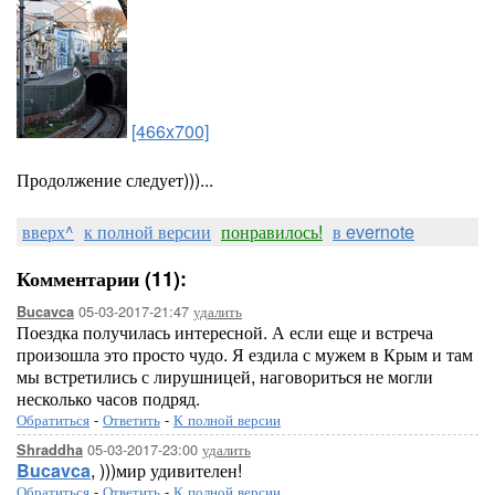
[466x700]
Продолжение следует)))...
вверх^
к полной версии
понравилось!
в evernote
Комментарии (11):
05-03-2017-21:47
удалить
Bucavca
Поездка получилась интересной. А если еще и встреча
произошла это просто чудо. Я ездила с мужем в Крым и там
мы встретились с лирушницей, наговориться не могли
несколько часов подряд.
Обратиться
-
Ответить
-
К полной версии
05-03-2017-23:00
удалить
Shraddha
Bucavca
, )))мир удивителен!
Обратиться
-
Ответить
-
К полной версии