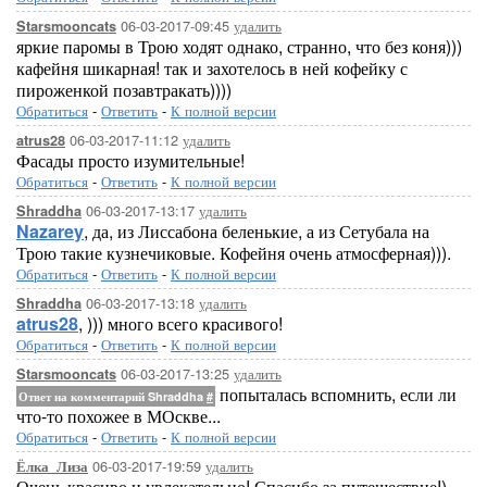
06-03-2017-09:45
удалить
Starsmooncats
яркие паромы в Трою ходят однако, странно, что без коня)))
кафейня шикарная! так и захотелось в ней кофейку с
пироженкой позавтракать))))
Обратиться
-
Ответить
-
К полной версии
06-03-2017-11:12
удалить
atrus28
Фасады просто изумительные!
Обратиться
-
Ответить
-
К полной версии
06-03-2017-13:17
удалить
Shraddha
Nazarey
, да, из Лиссабона беленькие, а из Сетубала на
Трою такие кузнечиковые. Кофейня очень атмосферная))).
Обратиться
-
Ответить
-
К полной версии
06-03-2017-13:18
удалить
Shraddha
atrus28
, ))) много всего красивого!
Обратиться
-
Ответить
-
К полной версии
06-03-2017-13:25
удалить
Starsmooncats
попыталась вспомнить, если ли
Ответ на комментарий Shraddha
#
что-то похожее в МОскве...
Обратиться
-
Ответить
-
К полной версии
06-03-2017-19:59
удалить
Ёлка_Лиза
Очень красиво и увлекательно! Спасибо за путешествие!)