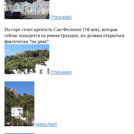
[700x466]
На горе стоит крепость Сан-Фелиппе (16 век), которая
сейчас находится на реконструкции, но должна открыться
фактически "на днях".
[700x466]
[466x700]