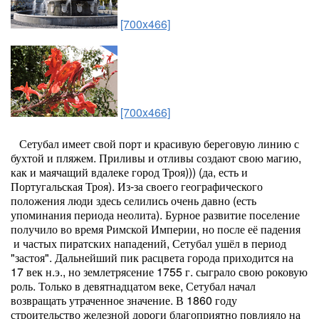
[700x466]
[700x466]
Сетубал имеет свой порт и красивую береговую линию с
бухтой и пляжем. Приливы и отливы создают свою магию,
как и маячащий вдалеке город Троя))) (да, есть и
Португальская Троя). Из-за своего географического
положения люди здесь селились очень давно (есть
упоминания периода неолита). Бурное развитие поселение
получило во время Римской Империи, но после её падения
и частых пиратских нападений, Сетубал ушёл в период
"застоя". Дальнейший пик расцвета города приходится на
17 век н.э., но землетрясение 1755 г. сыграло свою роковую
роль. Только в девятнадцатом веке, Сетубал начал
возвращать утраченное значение. В 1860 году
строительство железной дороги благоприятно повлияло на