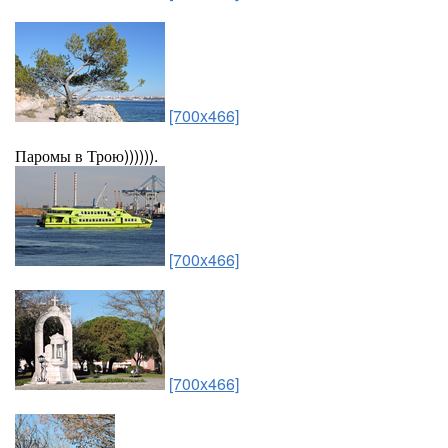
[700x466]
Паромы в Трою)))))).
[700x466]
[700x466]