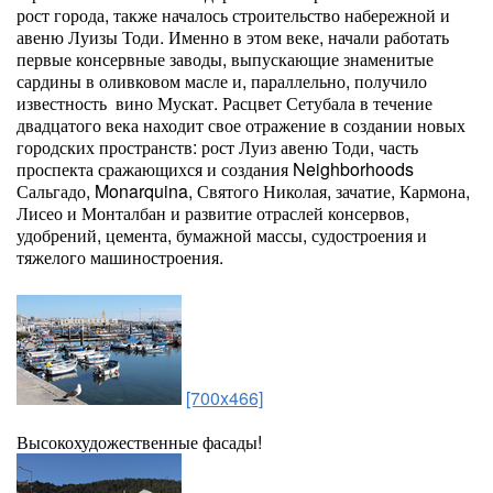
рост города, также началось строительство набережной и
авеню Луизы Тоди. Именно в этом веке, начали работать
первые консервные заводы, выпускающие знаменитые
сардины в оливковом масле и, параллельно, получило
известность вино Мускат. Расцвет Сетубала в течение
двадцатого века находит свое отражение в создании новых
городских пространств: рост Луиз авеню Тоди, часть
проспекта сражающихся и создания Neighborhoods
Сальгадо, Monarquina, Святого Николая, зачатие, Кармона,
Лисео и Монталбан и развитие отраслей консервов,
удобрений, цемента, бумажной массы, судостроения и
тяжелого машиностроения.
[700x466]
Высокохудожественные фасады!