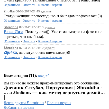
Обратиться
-
Ответить
-
К полной версии
06-03-2017-21:45
удалить
Zlju4ka
Статуи женщин превосходные- я бы рядом пофоткалась )))
Обратиться
-
Ответить
-
К полной версии
07-03-2017-01:10
удалить
Shraddha
Ёлка_Лиза
, Пожалуйста))). Уже сама смотрю на фото и не
вериться, что там была).
Обратиться
-
Ответить
-
К полной версии
07-03-2017-01:10
удалить
Shraddha
Zlju4ka
, да статуи очень впечатлили)))!
Обратиться
-
Ответить
-
К полной версии
Комментарии (11):
вверх^
Вы сейчас не можете прокомментировать это сообщение.
Дневник Сетубал, Португалия | Shraddha -
... а Любовь — как метод вернуться домой...
|
Лента друзей Shraddha
/
Полная версия
Добавить в друзья