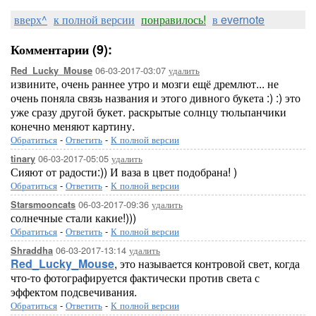
вверх^
к полной версии
понравилось!
в evernote
Комментарии (9):
06-03-2017-03:07
удалить
Red_Lucky_Mouse
извините, очень раннее утро и мозги ещё дремлют... не
очень поняла связь названия и этого дивного букета :) :) это
уже сразу другой букет. раскрытые солнцу тюльпанчики
конечно меняют картину.
Обратиться
-
Ответить
-
К полной версии
06-03-2017-05:05
удалить
tinary
Сияют от радости:)) И ваза в цвет подобрана! )
Обратиться
-
Ответить
-
К полной версии
06-03-2017-09:36
удалить
Starsmooncats
солнечные стали какие!)))
Обратиться
-
Ответить
-
К полной версии
06-03-2017-13:14
удалить
Shraddha
Red_Lucky_Mouse
, это называется контровой свет, когда
что-то фотографируется фактически против света с
эффектом подсвечивания.
Обратиться
-
Ответить
-
К полной версии