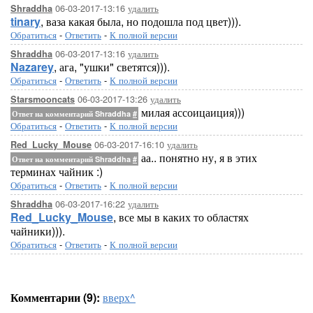
06-03-2017-13:16
удалить
Shraddha
tinary
, ваза какая была, но подошла под цвет))).
Обратиться
-
Ответить
-
К полной версии
06-03-2017-13:16
удалить
Shraddha
Nazarey
, ага, "ушки" светятся))).
Обратиться
-
Ответить
-
К полной версии
06-03-2017-13:26
удалить
Starsmooncats
милая ассоицаиция)))
Ответ на комментарий Shraddha
#
Обратиться
-
Ответить
-
К полной версии
06-03-2017-16:10
удалить
Red_Lucky_Mouse
аа.. понятно ну, я в этих
Ответ на комментарий Shraddha
#
терминах чайник :)
Обратиться
-
Ответить
-
К полной версии
06-03-2017-16:22
удалить
Shraddha
Red_Lucky_Mouse
, все мы в каких то областях
чайники))).
Обратиться
-
Ответить
-
К полной версии
Комментарии (9):
вверх^