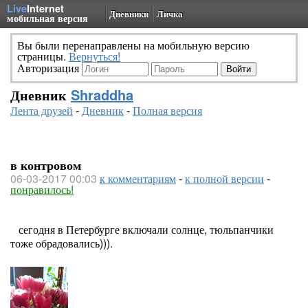
Live
Internet
Дневники
Личка
мобильная версия
Вы были перенаправлены на мобильную версию
страницы.
Вернуться!
Авторизация
Дневник
Shraddha
Лента друзей
-
Дневник
-
Полная версия
в контровом
06-03-2017 00:03
к комментариям
-
к полной версии
-
понравилось!
сегодня в Петербурге включали солнце, тюльпанчики
тоже обрадовались))).