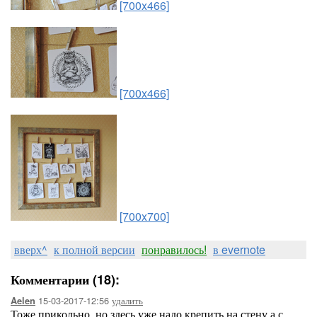
[700x466]
[700x466]
[700x700]
вверх^
к полной версии
понравилось!
в evernote
Комментарии (18):
15-03-2017-12:56
удалить
Aelen
Тоже прикольно, но здесь уже надо крепить на стену а с