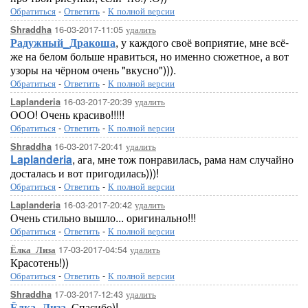
Обратиться
-
Ответить
-
К полной версии
16-03-2017-11:05
удалить
Shraddha
Радужный_Дракоша
, у каждого своё воприятие, мне всё-
же на белом больше нравиться, но именно сюжетное, а вот
узоры на чёрном очень "вкусно"))).
Обратиться
-
Ответить
-
К полной версии
16-03-2017-20:39
удалить
Laplanderia
ООО! Очень красиво!!!!!
Обратиться
-
Ответить
-
К полной версии
16-03-2017-20:41
удалить
Shraddha
Laplanderia
, ага, мне тож понравилась, рама нам случайно
досталась и вот пригодилась)))!
Обратиться
-
Ответить
-
К полной версии
16-03-2017-20:42
удалить
Laplanderia
Очень стильно вышло... оригинально!!!
Обратиться
-
Ответить
-
К полной версии
17-03-2017-04:54
удалить
Ёлка_Лиза
Красотень!))
Обратиться
-
Ответить
-
К полной версии
17-03-2017-12:43
удалить
Shraddha
Ёлка_Лиза
, Спасибо)!