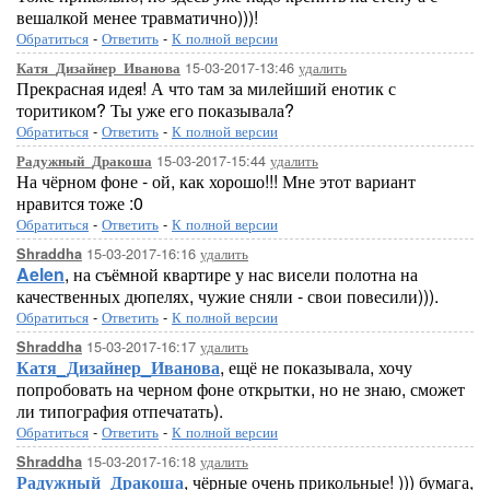
вешалкой менее травматично)))!
Обратиться
-
Ответить
-
К полной версии
15-03-2017-13:46
удалить
Катя_Дизайнер_Иванова
Прекрасная идея! А что там за милейший енотик с
торитиком? Ты уже его показывала?
Обратиться
-
Ответить
-
К полной версии
15-03-2017-15:44
удалить
Радужный_Дракоша
На чёрном фоне - ой, как хорошо!!! Мне этот вариант
нравится тоже :0
Обратиться
-
Ответить
-
К полной версии
15-03-2017-16:16
удалить
Shraddha
Aelen
, на съёмной квартире у нас висели полотна на
качественных дюпелях, чужие сняли - свои повесили))).
Обратиться
-
Ответить
-
К полной версии
15-03-2017-16:17
удалить
Shraddha
Катя_Дизайнер_Иванова
, ещё не показывала, хочу
попробовать на черном фоне открытки, но не знаю, сможет
ли типография отпечатать).
Обратиться
-
Ответить
-
К полной версии
15-03-2017-16:18
удалить
Shraddha
Радужный_Дракоша
, чёрные очень прикольные! ))) бумага,