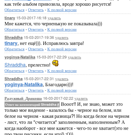
как тебе альбом привозила, вроде хорошо рисуется!
Обратиться
-
Ответить
-
К полной версии
15-03-2017-16:18
удалить
tinary
Мне кажется, что черненькую не показывала)))
Обратиться
-
Ответить
-
К полной версии
15-03-2017-19:36
удалить
Shraddha
tinary
, нет ещё))). Исправлюсь завтра!
Обратиться
-
Ответить
-
К полной версии
15-03-2017-22:29
удалить
yoginya-Natalika
Shraddha
, прелестно!
Обратиться
-
Ответить
-
К полной версии
15-03-2017-22:31
удалить
Shraddha
yoginya-Natalika
, Благодарю)))!
Обратиться
-
Ответить
-
К полной версии
16-03-2017-02:22
удалить
Радужный_Дракоша
Вооот!! И, не знаю, может это
Ответ на комментарий Shraddha
#
только мое видение - казалось бы - черное на белом, или
белое на черном - какая разница?! Но когда белое на черном
- лист, что ли "считается" заполненным, наполненным? А
когда наоборот - все мне кажется - чего-то не хватает(это не
про твои рисунки, если что!) :О))