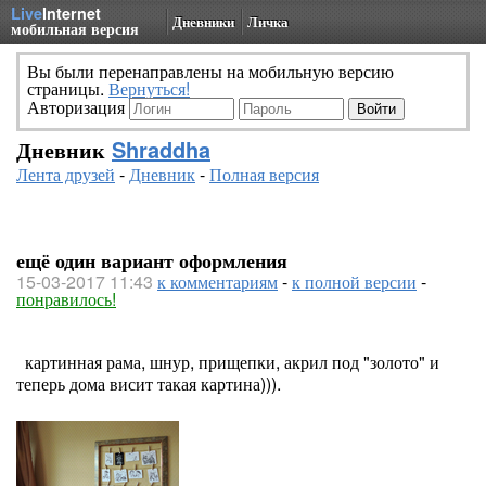
Live
Internet
Дневники
Личка
мобильная версия
Вы были перенаправлены на мобильную версию
страницы.
Вернуться!
Авторизация
Дневник
Shraddha
Лента друзей
-
Дневник
-
Полная версия
ещё один вариант оформления
15-03-2017 11:43
к комментариям
-
к полной версии
-
понравилось!
картинная рама, шнур, прищепки, акрил под "золото" и
теперь дома висит такая картина))).