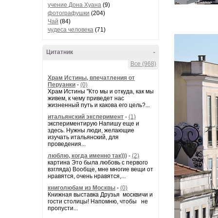
учение Дона Хуана
(9)
фотографушки
(204)
Чай
(84)
чудеса человека
(71)
Цитатник
-
Все (968)
Храм Истины, впечатления от
Перуанки
-
(0)
Храм Истины "Кто мы и откуда, как мы
живем, к чему приведет нас
жизненный путь и какова его цель?...
итальянский эксперимент
-
(1)
экспериментирую Напишу еще и
здесь. Нужны люди, желающие
изучать итальянский, для
проведения...
люблю, когда именно так)))
-
(2)
картина Это была любовь с первого
взгляда) Вообще, мне многие вещи от
нравятся, очень нравятся,...
книголюбам из Москвы
-
(0)
Книжная выставка Друзья москвичи и
гости столицы! Напомню, чтобы не
пропусти...