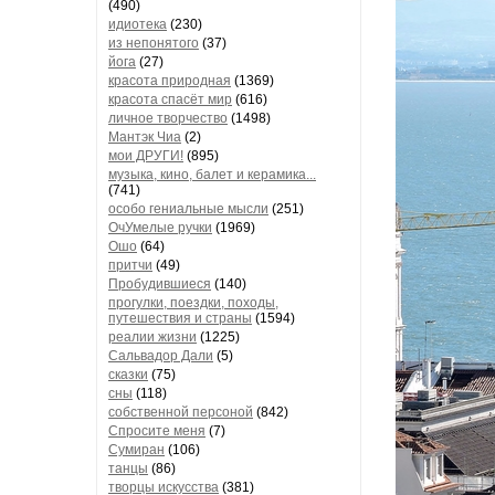
(490)
идиотека
(230)
из непонятого
(37)
йога
(27)
красота природная
(1369)
красота спасёт мир
(616)
личное творчество
(1498)
Мантэк Чиа
(2)
мои ДРУГИ!
(895)
музыка, кино, балет и керамика...
(741)
особо гениальные мысли
(251)
ОчУмелые ручки
(1969)
Ошо
(64)
притчи
(49)
Пробудившиеся
(140)
прогулки, поездки, походы,
путешествия и страны
(1594)
реалии жизни
(1225)
Сальвадор Дали
(5)
сказки
(75)
сны
(118)
собственной персоной
(842)
Спросите меня
(7)
Сумиран
(106)
танцы
(86)
творцы искусства
(381)