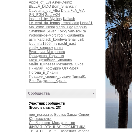
Apple_of_Eve
Aster-Deiniz
BELLA_DIDO
Bom_Shankahr
Cayetana_de_Alba
Didia
FLA_VIA
GN_EGN
Galaxy24
Inspired_by_Mystery
Kailash
Le_vent_du_temps
Lemniscata
Lena31
Ma_Atmo_Nidhi
Mega_Ego
Pappus
Savitridevi
Silver_Foxxy
Van-Toi-Ra
Wolodin-de-Mort
Yogini-Sashenka
asmirka
black_koroleva
fenai
luzik
lyudmila1209
mjv
nacht_gast
vasily_sergeev
xama
Виктория_Махракова
Гражданка_Горыныч
Катя_Дизайнер_Иванова
Майя_Шипеева
Механика_Снов
Николай_Кофырин
Отя-Мотя
Погода_в_Индии
Подарки_своими_руками
Тимка61
Яло-Радужное_Крыло
Сообщества
-
Участник сообществ
(Всего в списке: 20)
про_искусство
Восток-Запад-Север-
Юг
вязалочки
Сообщество_Мандалистов
ЖИВАЯ_ЭТИЧНАЯ_КОСМЕТИКА
_В_И_Н_Т_А_Ж_
Полезная_флора