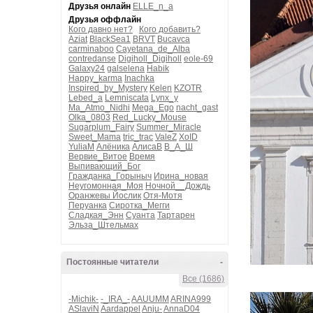
Друзья онлайн
ELLE_n_a
Друзья оффлайн
Кого давно нет?
Кого добавить?
Aziat
BlackSea1
BRVT
Bucavca
carminaboo
Cayetana_de_Alba
contredanse
Digiholl_Digiholl
eole-69
Galaxy24
galselena
Habik
Happy_karma
Inachka
Inspired_by_Mystery
Kelen
KZOTR
Lebed_a
Lemniscata
Lynx_y
Ma_Atmo_Nidhi
Mega_Ego
nacht_gast
Olka_0803
Red_Lucky_Mouse
Sugarplum_Fairy
Summer_Miracle
Sweet_Mama
tric_trac
ValeZ
XoID
YuliaM
Алёника
АлисаВ
В_А_Ш
Вервие_Витое
Время
Выпивающий_Бог
Гражданка_Горыныч
Ирина_новая
Неугомонная_Моя
Ночной__Дождь
Оранжевы Йослик
Отя-Мотя
Перуанка
Сиротка_Мегги
Сладкая_Энн
Суанта
Тартарен
Эльза_Штельмах
Постоянные читатели
-
Все (1686)
-Michik-
-_IRA_-
AAUUMM
ARINA999
ASlaviN
Aardappel
Anju-
AnnaD04