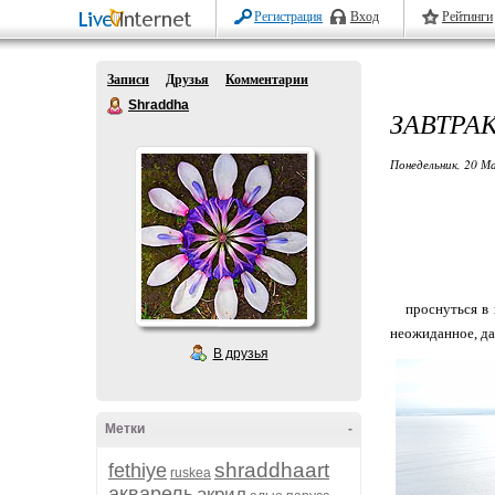
Регистрация
Вход
Рейтинги
Записи
Друзья
Комментарии
Shraddha
ЗАВТРА
Понедельник, 20 М
проснуться в н
неожиданное, да
В друзья
Метки
-
shraddhaart
fethiye
ruskea
акварель
акрил