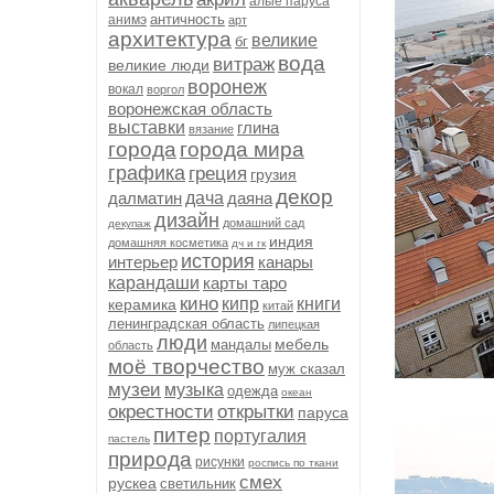
алые паруса
античность
анимэ
арт
архитектура
великие
бг
вода
витраж
великие люди
воронеж
вокал
воргол
воронежская область
выставки
глина
вязание
города
города мира
графика
греция
грузия
декор
далматин
дача
даяна
дизайн
домашний сад
декупаж
индия
домашняя косметика
дч и гк
история
интерьер
канары
карандаши
карты таро
кино
кипр
книги
керамика
китай
ленинградская область
липецкая
люди
мебель
мандалы
область
моё творчество
муж сказал
музеи
музыка
одежда
океан
окрестности
открытки
паруса
питер
португалия
пастель
природа
рисунки
роспись по ткани
смех
рускеа
светильник