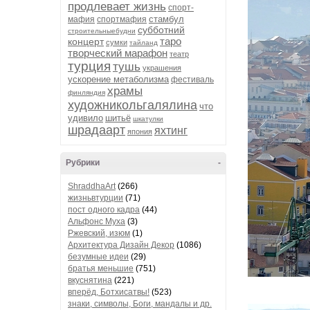
продлевает жизнь
спорт-
стамбул
мафия
спортмафия
субботний
строительныебудни
таро
концерт
сумки
тайланд
творческий марафон
театр
турция
тушь
украшения
ускорение метаболизма
фестиваль
храмы
финляндия
художникольгалялина
что
удивило
шитьё
шкатулки
шрадаарт
яхтинг
япония
Рубрики
-
ShraddhaArt
(266)
жизньвтурции
(71)
пост одного кадра
(44)
Альфонс Муха
(3)
Ржевский, изюм
(1)
Архитектура Дизайн Декор
(1086)
безумные идеи
(29)
братья меньшие
(751)
вкуснятина
(221)
вперёд, Ботхисатвы!
(523)
знаки, символы, Боги, мандалы и др.