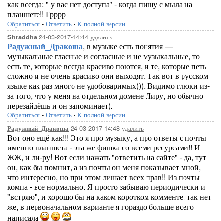
как всегда: " у вас нет доступа" - когда пишу с мыла на
планшете!! Грррр
Обратиться
-
Ответить
-
К полной версии
24-03-2017-14:44
удалить
Shraddha
Радужный_Дракоша
, в музыке есть понятия —
музыкальные гласные и согласные и не музыкальные, то
есть те, которые всегда красиво поются, и те, которые петь
сложно и не очень красиво они выходят. Так вот в русском
языке как раз много не удобоваримых))). Видимо глюки из-
за того, что у меня на отдельном домене Лиру, но обычно
перезайдёшь и он запоминает).
Обратиться
-
Ответить
-
К полной версии
24-03-2017-14:48
удалить
Радужный_Дракоша
Вот оно ещё как!!! Это я про музыку, а про ответы с почты
именно планшета - эта же фишка со всеми ресурсами!! И
ЖЖ, и ли-ру! Вот если нажать "ответить на сайте" - да, тут
он, как бы помнит, а из почты он меня показывает мной,
что интересно, но при этом лишает всех прав!! Из почты
компа - все нормально. Я просто забываю периодически и
"встряю", и хорошо бы на каком коротком комменте, так нет
же, в первоначальном варианте я гораздо больше всего
написала