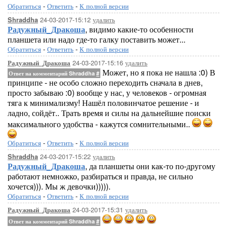
Обратиться
-
Ответить
-
К полной версии
24-03-2017-15:12
удалить
Shraddha
Радужный_Дракоша
, видимо какие-то особенности
планшета или надо где-то галку поставить может...
Обратиться
-
Ответить
-
К полной версии
24-03-2017-15:16
удалить
Радужный_Дракоша
Может, но я пока не нашла :0) В
Ответ на комментарий Shraddha
#
принципе - не особо сложно переходить сначала в днев,
просто забываю :0) вообще у нас, у человеков - огромная
тяга к минимализму! Нашёл половинчатое решение - и
ладно, сойдёт.. Трать время и силы на дальнейшие поиски
максимального удобства - кажутся сомнительными..
Обратиться
-
Ответить
-
К полной версии
24-03-2017-15:22
удалить
Shraddha
Радужный_Дракоша
, да планшеты они как-то по-другому
работают немножко, разбираться и правда, не сильно
хочется))). Мы ж девочки))))).
Обратиться
-
Ответить
-
К полной версии
24-03-2017-15:31
удалить
Радужный_Дракоша
Ответ на комментарий Shraddha
#