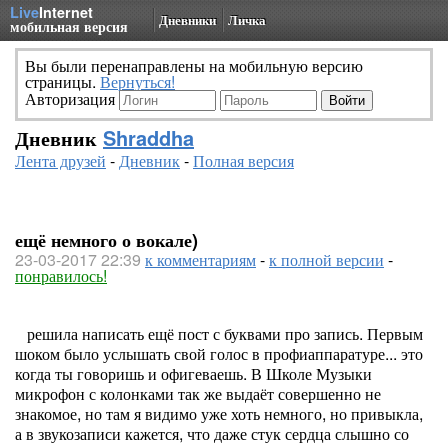
Live
Internet
Дневники
Личка
мобильная версия
Вы были перенаправлены на мобильную версию
страницы.
Вернуться!
Авторизация
Дневник
Shraddha
Лента друзей
-
Дневник
-
Полная версия
ещё немного о вокале)
23-03-2017 22:39
к комментариям
-
к полной версии
-
понравилось!
решила написать ещё пост с буквами про запись. Первым
шоком было услышать свой голос в профиаппаратуре... это
когда ты говоришь и офигеваешь. В Школе Музыки
микрофон с колонками так же выдаёт совершенно не
знакомое, но там я видимо уже хоть немного, но привыкла,
а в звукозаписи кажется, что даже стук сердца слышно со