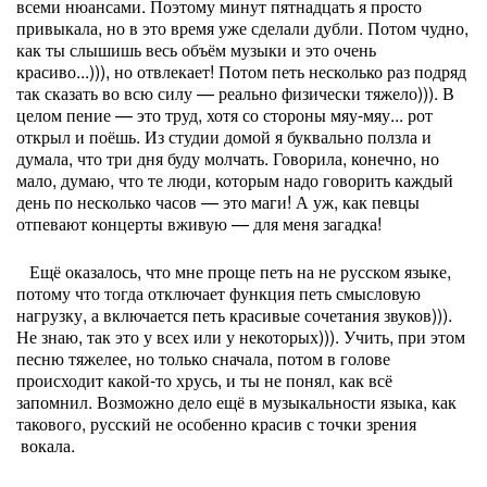
всеми нюансами. Поэтому минут пятнадцать я просто
привыкала, но в это время уже сделали дубли. Потом чудно,
как ты слышишь весь объём музыки и это очень
красиво...))), но отвлекает! Потом петь несколько раз подряд
так сказать во всю силу — реально физически тяжело))). В
целом пение — это труд, хотя со стороны мяу-мяу... рот
открыл и поёшь. Из студии домой я буквально ползла и
думала, что три дня буду молчать. Говорила, конечно, но
мало, думаю, что те люди, которым надо говорить каждый
день по несколько часов — это маги! А уж, как певцы
отпевают концерты вживую — для меня загадка!
Ещё оказалось, что мне проще петь на не русском языке,
потому что тогда отключает функция петь смысловую
нагрузку, а включается петь красивые сочетания звуков))).
Не знаю, так это у всех или у некоторых))). Учить, при этом
песню тяжелее, но только сначала, потом в голове
происходит какой-то хрусь, и ты не понял, как всё
запомнил. Возможно дело ещё в музыкальности языка, как
такового, русский не особенно красив с точки зрения
вокала.