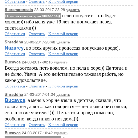
Обратиться
-
Ответить
-
К полной версии
23-03-2017-23:28
удалить
Starsmooncats
если попустит - это будет
Ответ на комментарий Shraddha
#
хорошо))) ибо меня уже 19 лет не попускает перед
спектаклями)))
Обратиться
-
Ответить
-
К полной версии
23-03-2017-23:48
удалить
Shraddha
Nazarey
, во всех других процессах попускало вроде).
Обратиться
-
Ответить
-
К полной версии
24-03-2017-00:16
удалить
Bucavca
Всегда хотелось петь вокалом, но пела в хоре:)) Да тогда и
не было. Удачи! А это действительно тяжелая работа, но
какое удовольствие.
Обратиться
-
Ответить
-
К полной версии
24-03-2017-01:24
удалить
Shraddha
Bucavca
, а меня в хор не взяли в детстве, сказали, что
голоса нет, а вот... как говорится — нет людей без голоса,
есть плохие учителя! ))). Петь это и правда классно,
особенно, когда никого нет дома))).
Обратиться
-
Ответить
-
К полной версии
24-03-2017-10:42
удалить
Bucavca