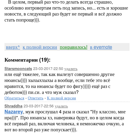
В целом, первый раз что-то делать всегда страшно,
особливо интровертам петь под запись, но... есть и хорошие
новости, в следующий раз будет не первый и всё должно
стать попроще))).
вверх^
к полной версии
понравилось!
в evernote
Комментарии (19):
23-03-2017-22:50
удалить
Starsmooncats
или ещё тяжелее, так как вылезут совершенно другие
нюансы)))) хыхыххыхы а вообще, если тебе это всё
нравится, то на нюансы будет по фигу))))) ещё раз с
дебютом))) пи.си. а что муж сказал?
Обратиться
-
Ответить
-
К полной версии
23-03-2017-22:56
удалить
Shraddha
Nazarey
, муж прослушал 4 раза и сказал "Ну классно, мне
нра)))". Про нюансы хз, наверняка будут, но в целом когда
всё первый раз, включая человека, я немножечко очкую, а
вот во второй раз уже попускает))).