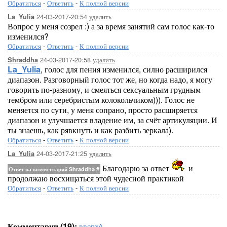
Обратиться
-
Ответить
-
К полной версии
24-03-2017-20:54
удалить
La_Yulia
Вопрос у меня созрел :) а за время занятий сам голос как-то
изменился?
Обратиться
-
Ответить
-
К полной версии
24-03-2017-20:58
удалить
Shraddha
La_Yulia
, голос для пения изменился, силно расширился
диапазон. Разговорный голос тот же, но когда надо, я могу
говорить по-разному, и смеяться сексуальным грудным
тембром или серебристым колокольчиком))). Голос не
меняется по сути, у меня сопрано, просто расширяется
диапазон и улучшается владение им, за счёт артикуляции. И
ты знаешь, как рявкнуть и как разбить зеркала).
Обратиться
-
Ответить
-
К полной версии
24-03-2017-21:25
удалить
La_Yulia
Благодарю за ответ
и
Ответ на комментарий Shraddha
#
продолжаю восхищаться этой чудесной практикой
Обратиться
-
Ответить
-
К полной версии
Комментарии (19):
вверх^