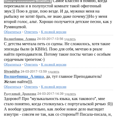
Самое классно я помню, когда
Ответ на комментарий Shraddha
#
переезжали и в полупустой комнате такой офигенный
звук:)) Пою в душе, пою везде. И да, мужики меня на
рыбалку не хотят брать, не знаю даже почему:))Но у меня
второй голос, альт. Хорошо получается детские песни, как у
Румянцевой.
Обратиться
-
Ответить
-
К полной версии
24-03-2017-13:56
удалить
Волшебница_Алиша
С детства мечтала петь со сцены. Не сложилось, хотя такие
эпизоды были (в КВНе). Пою для себя, мечтаю в реале
найти преподавателя. Потому такие посты читаю с особым
сердечным трепетом:-)
Обратиться
-
Ответить
-
К полной версии
24-03-2017-13:59
удалить
Shraddha
Волшебница_Алиша
, да, тут главное Преподаватель!
Желаю найти))).
Обратиться
-
Ответить
-
К полной версии
24-03-2017-14:39
удалить
Радужный_Дракоша
Здорово!! Про "музыкальность языка, как такового", мне
стало понятно, когда столкнулась с португальской речью :0))
А вообще удивительно, как любое новое дело выглядит
изнутри - совсем не так, как со стороны!!! Писала-писала, и,