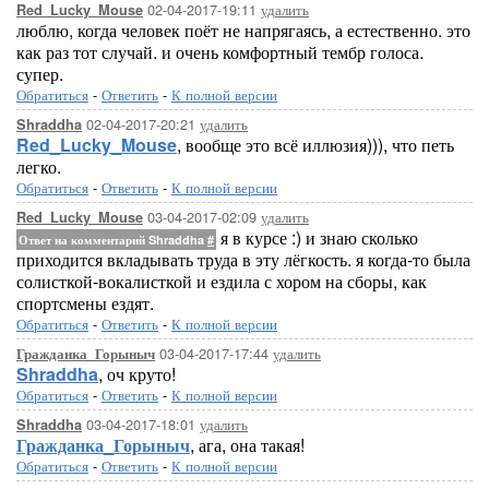
02-04-2017-19:11
удалить
Red_Lucky_Mouse
люблю, когда человек поёт не напрягаясь, а естественно. это
как раз тот случай. и очень комфортный тембр голоса.
супер.
Обратиться
-
Ответить
-
К полной версии
02-04-2017-20:21
удалить
Shraddha
Red_Lucky_Mouse
, вообще это всё иллюзия))), что петь
легко.
Обратиться
-
Ответить
-
К полной версии
03-04-2017-02:09
удалить
Red_Lucky_Mouse
я в курсе :) и знаю сколько
Ответ на комментарий Shraddha
#
приходится вкладывать труда в эту лёгкость. я когда-то была
солисткой-вокалисткой и ездила с хором на сборы, как
спортсмены ездят.
Обратиться
-
Ответить
-
К полной версии
03-04-2017-17:44
удалить
Гражданка_Горыныч
Shraddha
, оч круто!
Обратиться
-
Ответить
-
К полной версии
03-04-2017-18:01
удалить
Shraddha
Гражданка_Горыныч
, ага, она такая!
Обратиться
-
Ответить
-
К полной версии