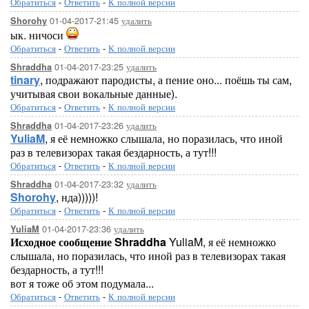
Обратиться
-
Ответить
-
К полной версии
01-04-2017-21:45
удалить
Shorohy
ык. ничоси
Обратиться
-
Ответить
-
К полной версии
01-04-2017-23:25
удалить
Shraddha
tinary
, подражают пародисты, а пение оно... поёшь ты сам,
учитывая свои вокальные данные).
Обратиться
-
Ответить
-
К полной версии
01-04-2017-23:26
удалить
Shraddha
YuliaM
, я её немножко слышала, но поразилась, что иной
раз в телевизорах такая бездарность, а тут!!!
Обратиться
-
Ответить
-
К полной версии
01-04-2017-23:32
удалить
Shraddha
Shorohy
, нда)))))!
Обратиться
-
Ответить
-
К полной версии
01-04-2017-23:36
удалить
YuliaM
Исходное сообщение Shraddha
YuliaM, я её немножко
слышала, но поразилась, что иной раз в телевизорах такая
бездарность, а тут!!!
вот я тоже об этом подумала...
Обратиться
-
Ответить
-
К полной версии