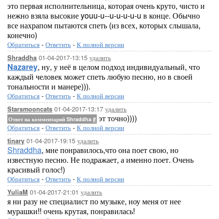
это первая исполнительница, которая очень круто, чисто и
нежно взяла высокие youu-u--u-u-u-u-u в конце. Обычно
все нахрапом пытаются спеть (из всех, которых слышала,
конечно)
Обратиться
-
Ответить
-
К полной версии
01-04-2017-13:15
удалить
Shraddha
Nazarey
, ну, у неё в целом подход индивидуальный, что
каждый человек может спеть любую песню, но в своей
тональности и манере))).
Обратиться
-
Ответить
-
К полной версии
01-04-2017-13:17
удалить
Starsmooncats
эт точно))))
Ответ на комментарий Shraddha
#
Обратиться
-
Ответить
-
К полной версии
01-04-2017-19:15
удалить
tinary
Shraddha
, мне понравилось,что она поет свою, но
известную песню. Не подражает, а именно поет. Очень
красивый голос!)
Обратиться
-
Ответить
-
К полной версии
01-04-2017-21:01
удалить
YuliaM
я ни разу не специалист по музыке, ноу меня от нее
мурашки!! очень крутая, понравилась!