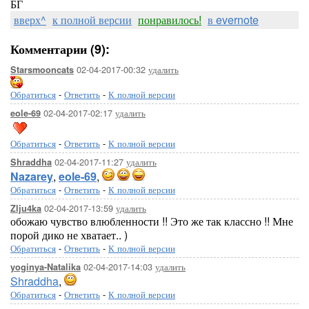
БГ
вверх^
к полной версии
понравилось!
в evernote
Комментарии (9):
02-04-2017-00:32
удалить
Starsmooncats
Обратиться
-
Ответить
-
К полной версии
02-04-2017-02:17
удалить
eole-69
Обратиться
-
Ответить
-
К полной версии
02-04-2017-11:27
удалить
Shraddha
Nazarey
,
eole-69
,
Обратиться
-
Ответить
-
К полной версии
02-04-2017-13:59
удалить
Zlju4ka
обожаю чувство влюбленности !! Это же так классно !! Мне
порой дико не хватает.. )
Обратиться
-
Ответить
-
К полной версии
02-04-2017-14:03
удалить
yoginya-Natalika
Shraddha
,
Обратиться
-
Ответить
-
К полной версии