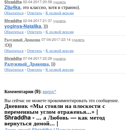
02-04-2017-20:58
удалить
Shraddha
Zlju4ka
, это классно, хотя и странно).
Обратиться
-
Ответить
-
К полной версии
02-04-2017-21:37
удалить
Shraddha
yoginya-Natalika
, )))
Обратиться
-
Ответить
-
К полной версии
07-04-2017-22:14
удалить
Радужный_Дракоша
:О))
Обратиться
-
Ответить
-
К полной версии
07-04-2017-22:29
удалить
Shraddha
Радужный_Дракоша
, )))
Обратиться
-
Ответить
-
К полной версии
Комментарии (9):
вверх^
Вы сейчас не можете прокомментировать это сообщение.
Дневник «Мы стояли на плоскости с
переменным углом отраженья...» |
Shraddha - ... а Любовь — как метод
вернуться домой... |
Лента друзей Shraddha
/
Полная версия