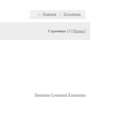
Нравится
Поделиться
»
Страницы:
[1] [
Новые
]
Ответить
С цитатой
В цитатник