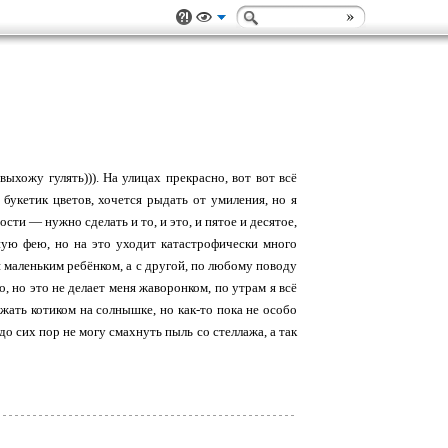
хожу гулять))). На улицах прекрасно, вот вот всё
букетик цветов, хочется рыдать от умиления, но я
ости — нужно сделать и то, и это, и пятое и десятое,
ную фею, но на это уходит катастрофически много
 маленьким ребёнком, а с другой, по любому поводу
, но это не делает меня жаворонком, по утрам я всё
жать котиком на солнышке, но как-то пока не особо
о сих пор не могу смахнуть пыль со стеллажа, а так