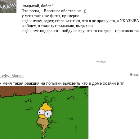
"выдыхай, бобёр!"
Это весна,... Весеннее обострение :))
у меня такая же фигня, примерно.
ещё и мужу, вдруг, стало казаться, что я не прошу его, а УКАЗЫВАЮ
в общем, я тоже тут выдыхаю, выдыхаю...
ещё и пмс подкрался... пойду сожру что-то сладкое... (противно так
Воск
Lucky_Mouse
у меня такая реакция на попытки выяснить кто в доме хозяин и тп