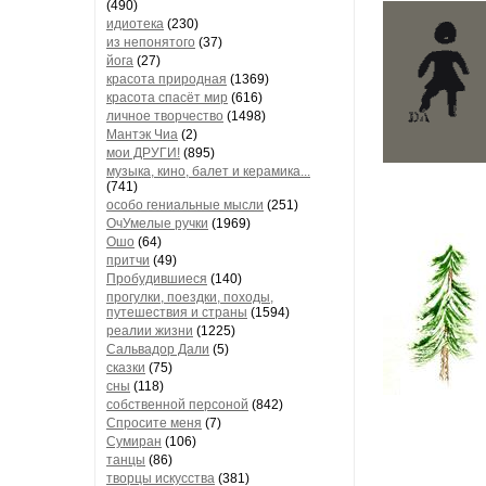
(490)
идиотека
(230)
из непонятого
(37)
йога
(27)
красота природная
(1369)
красота спасёт мир
(616)
личное творчество
(1498)
Мантэк Чиа
(2)
мои ДРУГИ!
(895)
музыка, кино, балет и керамика...
(741)
особо гениальные мысли
(251)
ОчУмелые ручки
(1969)
Ошо
(64)
притчи
(49)
Пробудившиеся
(140)
прогулки, поездки, походы,
путешествия и страны
(1594)
реалии жизни
(1225)
Сальвадор Дали
(5)
сказки
(75)
сны
(118)
собственной персоной
(842)
Спросите меня
(7)
Сумиран
(106)
танцы
(86)
творцы искусства
(381)