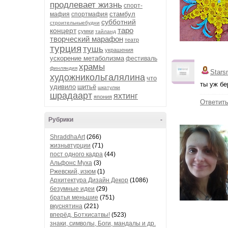
продлевает жизнь
спорт-
стамбул
мафия
спортмафия
субботний
строительныебудни
таро
концерт
сумки
тайланд
творческий марафон
театр
турция
тушь
украшения
ускорение метаболизма
фестиваль
храмы
финляндия
Stars
художникольгалялина
что
ты уж бе
удивило
шитьё
шкатулки
шрадаарт
яхтинг
япония
Ответит
Рубрики
-
ShraddhaArt
(266)
жизньвтурции
(71)
пост одного кадра
(44)
Альфонс Муха
(3)
Ржевский, изюм
(1)
Архитектура Дизайн Декор
(1086)
безумные идеи
(29)
братья меньшие
(751)
вкуснятина
(221)
вперёд, Ботхисатвы!
(523)
знаки, символы, Боги, мандалы и др.