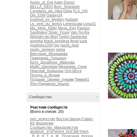
Apple_of_Eve
Aster-Deiniz
BELLA_DIDO
Bom_Shankahr
Cayetana_de_Alba
Didia
FLA_VIA
GN_EGN
Galaxy24
Inspired_by_Mystery
Kailash
Le_vent_du_temps
Lemniscata
Lena31
Ma_Atmo_Nidhi
Mega_Ego
Pappus
Savitridevi
Silver_Foxxy
Van-Toi-Ra
Wolodin-de-Mort
Yogini-Sashenka
asmirka
black_koroleva
fenai
luzik
lyudmila1209
mjv
nacht_gast
vasily_sergeev
xama
Виктория_Махракова
Гражданка_Горыныч
Катя_Дизайнер_Иванова
Майя_Шипеева
Механика_Снов
Николай_Кофырин
Отя-Мотя
Погода_в_Индии
Подарки_своими_руками
Тимка61
Яло-Радужное_Крыло
Сообщества
-
Участник сообществ
(Всего в списке: 20)
про_искусство
Восток-Запад-Север-
Юг
вязалочки
Сообщество_Мандалистов
ЖИВАЯ_ЭТИЧНАЯ_КОСМЕТИКА
_В_И_Н_Т_А_Ж_
Полезная_флора