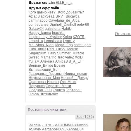
Друзья онлайн
ELLE_n_a
Друзья оффлайн
Кого давно нет?
Кого добавить?
Aziat
BlackSea1
BRVT
Bucavca
carminaboo
Cayetana_de_Alba
contredanse
Digiholl_Digiholl
eole-69
Galaxy24
galselena
Habik
Happy_karma
Inachka
Ответит
Inspired_by_Mystery
Kelen
KZOTR
Lebed_a
Lemniscata
Lynx_y
Ma_Atmo_Nidhi
Mega_Ego
nacht_gast
Olka_0803
Red_Lucky_Mouse
Sugarplum_Fairy
Summer_Miracle
Sweet_Mama
tric_trac
ValeZ
XoID
YuliaM
Алёника
АлисаВ
В_А_Ш
Вервие_Витое
Время
Выпивающий_Бог
Гражданка_Горыныч
Ирина_новая
Неугомонная_Моя
Ночной__Дождь
Оранжевы Йослик
Отя-Мотя
Перуанка
Сиротка_Мегги
Сладкая_Энн
Суанта
Тартарен
Эльза_Штельмах
Постоянные читатели
-
Все (1686)
-Michik-
-_IRA_-
AAUUMM
ARINA999
ASlaviN
Aardappel
Anju-
AnnaD04