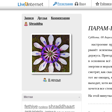
Регистрация
Вход
Рейтинги
Записи
Друзья
Комментарии
Shraddha
ПАРАМ-
Суббота, 08 Апрел
настроение прод
рванёт зеленень
держусь. Приезд 
в основном всё
энергии и морал
смотрят, как ск
тот же овощец, 
В друзья
выходит, хотя ж
хочется все стен
На этой минутка 
Метки
-
shraddhaart
fethiye
ruskea
акварель
акрил