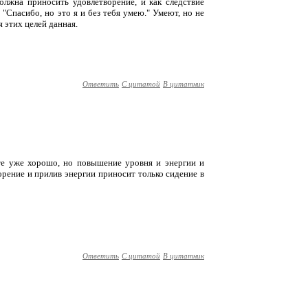
олжна приносить удовлетворение, и как следствие
"Спасибо, но это я и без тебя умею." Умеют, но не
я этих целей данная.
Ответить
С цитатой
В цитатник
сте уже хорошо, но повышение уровня и энергии и
ворение и прилив энергии приносит только сидение в
Ответить
С цитатой
В цитатник