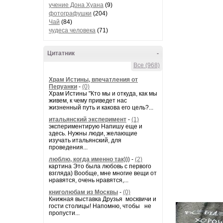
учение Дона Хуана
(9)
фотографушки
(204)
Чай
(84)
чудеса человека
(71)
Цитатник
-
Все (968)
Храм Истины, впечатления от
Перуанки
-
(0)
Храм Истины "Кто мы и откуда, как мы
живем, к чему приведет нас
жизненный путь и какова его цель?...
итальянский эксперимент
-
(1)
экспериментирую Напишу еще и
здесь. Нужны люди, желающие
изучать итальянский, для
проведения...
люблю, когда именно так)))
-
(2)
картина Это была любовь с первого
взгляда) Вообще, мне многие вещи от
нравятся, очень нравятся,...
книголюбам из Москвы
-
(0)
Книжная выставка Друзья москвичи и
гости столицы! Напомню, чтобы не
пропусти...