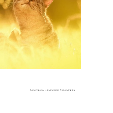
Ответить
С цитатой
В цитатник