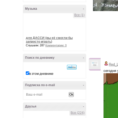
Музыка
-
Все (1)
для ДАССИ (вы её смогли бы
запросто играть)
Слушали: 287
Комментарии: 0
Поиск по дневнику
-
Red_
сегодня 
в этом дневнике
Подписка по e-mail
-
Друзья
-
Все (224)