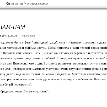
Авось
из (+ сутки) дневников
ПАМ-ПАМ
я 2017 г. 23:51
+ в цитатник
олжает быть в фазе "шизоидный уход", хотя я и контачу с людьми и даже вы
кими листиками и буйным цветом. Мама привезла с дачи первый крошечный 
в Воронеж напоминает ... эээ... не знаю как сказать, марафон дел и ответственн
 связано с домом, родителями и собакой. Вроде, как превращаюсь в волшеб
ьных сил. Интересно, что с одной стороны родители продолжают считать меня
ажет Оля. Чувствую себя мамашей, у которой очень крупные дети))). Встаю рано
могу делать вид живой тушки, то молча и медленно. Хочется немножечко поле
изнь прекрасна и местами столь удивительна, что моргать забываешь. Поэтому д
ы в белый перекрасить).
бреда закончена, будьте счастливы).