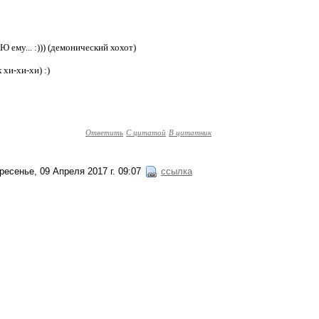
 ему... :))) (демонический хохот)
 хи-хи-хи) :)
Ответить
С цитатой
В цитатник
ресенье, 09 Апреля 2017 г. 09:07
ссылка