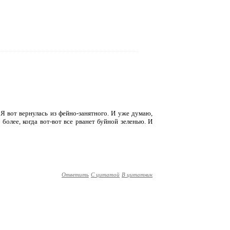
Я вот вернулась из фейно-занятного. И уже думаю,
более, когда вот-вот все рванет буйной зеленью. И
Ответить
С цитатой
В цитатник