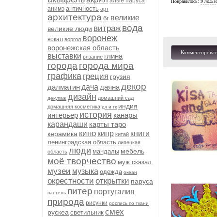
алые паруса
Понравилось:
9 польз
античность
анимэ
арт
архитектура
великие
бг
вода
витраж
великие люди
воронеж
вокал
воргол
воронежская область
Комментироват
выставки
глина
вязание
города
города мира
графика
греция
грузия
декор
далматин
дача
даяна
дизайн
домашний сад
декупаж
индия
домашняя косметика
дч и гк
история
интерьер
канары
карандаши
карты таро
кино
кипр
книги
керамика
китай
ленинградская область
липецкая
люди
мебель
мандалы
область
моё творчество
муж сказал
музеи
музыка
одежда
океан
окрестности
открытки
паруса
питер
португалия
пастель
природа
рисунки
роспись по ткани
смех
рускеа
светильник