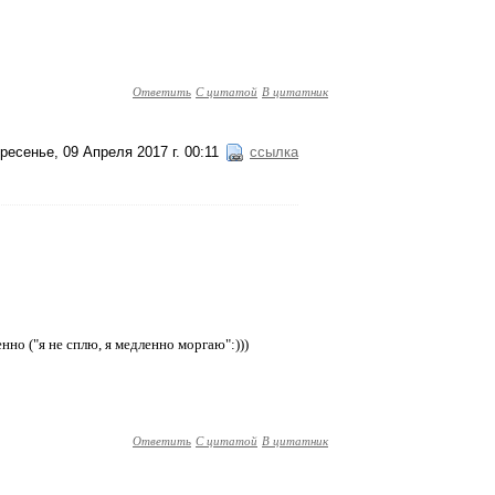
Ответить
С цитатой
В цитатник
ресенье, 09 Апреля 2017 г. 00:11
ссылка
но ("я не сплю, я медленно моргаю":)))
Ответить
С цитатой
В цитатник