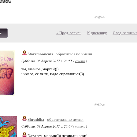
ователям
« Пред. запись
—
К дневнику
—
След. запись 
ь
Starsmooncats
обратиться по имени
Суббота, 08 Апреля 2017 г. 23:55 (
ссылка
)
ты, главное, моргай)))
ничего, се ля ви, надо справляться)))
Shraddha
обратиться по имени
Суббота, 08 Апреля 2017 г. 23:57 (
ссылка
)
Nazarey
, моргаю))) периодически!