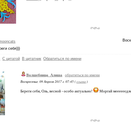
Воск
mooncats
реги себя)))
ь
С цитатой
В цитатник
Обратиться по имени
Волшебница_Алиша
обратиться по имени
Воскресенье, 09 Апреля 2017 г. 07:45 (
ссылка
)
Береги себя, Оль, весной - особо актуально!
Моргай меееееедлен