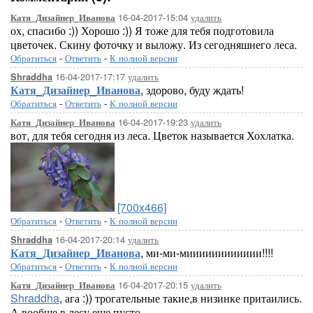
16-04-2017-15:04
удалить
Катя_Дизайнер_Иванова
ох, спасибо :)) Хорошо :)) Я тоже для тебя подготовила
цветочек. Скину фоточку и выложу. Из сегодняшнего леса.
Обратиться
-
Ответить
-
К полной версии
16-04-2017-17:17
удалить
Shraddha
Катя_Дизайнер_Иванова
, здорово, буду ждать!
Обратиться
-
Ответить
-
К полной версии
16-04-2017-19:23
удалить
Катя_Дизайнер_Иванова
вот, для тебя сегодня из леса. Цветок называется Хохлатка.
[700x466]
Обратиться
-
Ответить
-
К полной версии
16-04-2017-20:14
удалить
Shraddha
Катя_Дизайнер_Иванова
, ми-ми-мииииииииииии!!!!
Обратиться
-
Ответить
-
К полной версии
16-04-2017-20:15
удалить
Катя_Дизайнер_Иванова
Shraddha
, ага :)) трогательные такие,в низинке притаились.
А вообще в лесу еще пусто.