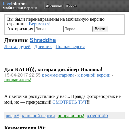
Live
Internet
Дневники
Личка
мобильная версия
Вы были перенаправлены на мобильную версию
страницы.
Вернуться!
Авторизация
Дневник
Shraddha
Лента друзей
-
Дневник
-
Полная версия
Для КАТИ))), которая дизайнер Иванова!
15-04-2017 22:55
к комментариям
-
к полной версии
-
понравилось!
А цветочки распустились у нас... Правда фоторепортаж не
мой, но — прекрасный!
СМОТРЕТЬ ТУТ
!!!
вверх^
к полной версии
понравилось!
в evernote
Комментарии (5):