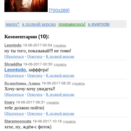
[700x289]
вверх^
к полной версии
понравилось!
в evernote
Комментарии (10):
19-06-2017-00:54
удалить
Leontodo
ну ты того, показывай!!! не томи!
Обратиться
-
Ответить
-
К полной версии
19-06-2017-00:55
удалить
Shraddha
Leontodo
, зафффтра!
Обратиться
-
Ответить
-
К полной версии
19-06-2017-08:30
удалить
Волшебница_Алиша
Хочу-хочу-хочу увидеть!!
Обратиться
-
Ответить
-
К полной версии
19-06-2017-08:31
удалить
tinary
тебе должно пойти)
Обратиться
-
Ответить
-
К полной версии
19-06-2017-10:18
удалить
Starsmooncats
хехе, ну, ждём-с фоток)