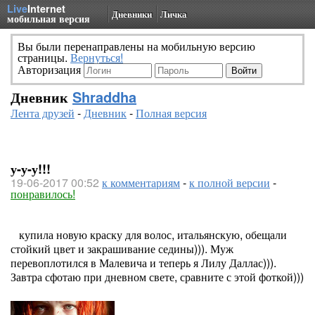
Live
Internet
Дневники
Личка
мобильная версия
Вы были перенаправлены на мобильную версию
страницы.
Вернуться!
Авторизация
Дневник
Shraddha
Лента друзей
-
Дневник
-
Полная версия
у-у-у!!!
19-06-2017 00:52
к комментариям
-
к полной версии
-
понравилось!
купила новую краску для волос, итальянскую, обещали
стойкий цвет и закрашивание седины))). Муж
перевоплотился в Малевича и теперь я Лилу Даллас))).
Завтра сфотаю при дневном свете, сравните с этой фоткой)))