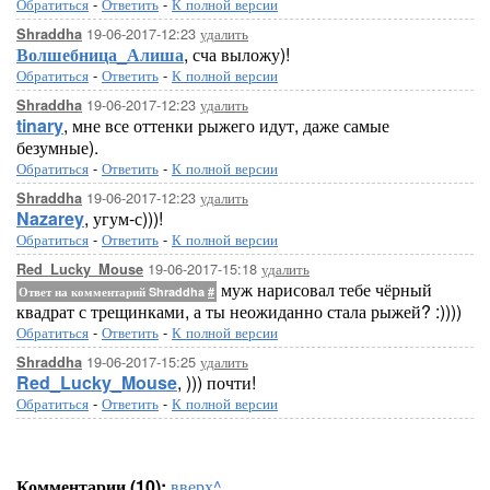
Обратиться
-
Ответить
-
К полной версии
19-06-2017-12:23
удалить
Shraddha
Волшебница_Алиша
, сча выложу)!
Обратиться
-
Ответить
-
К полной версии
19-06-2017-12:23
удалить
Shraddha
tinary
, мне все оттенки рыжего идут, даже самые
безумные).
Обратиться
-
Ответить
-
К полной версии
19-06-2017-12:23
удалить
Shraddha
Nazarey
, угум-с)))!
Обратиться
-
Ответить
-
К полной версии
19-06-2017-15:18
удалить
Red_Lucky_Mouse
муж нарисовал тебе чёрный
Ответ на комментарий Shraddha
#
квадрат с трещинками, а ты неожиданно стала рыжей? :))))
Обратиться
-
Ответить
-
К полной версии
19-06-2017-15:25
удалить
Shraddha
Red_Lucky_Mouse
, ))) почти!
Обратиться
-
Ответить
-
К полной версии
Комментарии (10):
вверх^