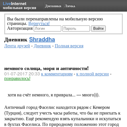
Live
Internet
Дневники
Личка
мобильная версия
Вы были перенаправлены на мобильную версию
страницы.
Вернуться!
Авторизация
Дневник
Shraddha
Лента друзей
-
Дневник
-
Полная версия
немного солнца, моря и античности!
01-07-2017 20:33
к комментариям
-
к полной версии
-
понравилось!
хотя на счёт немного, я приврала... — много))).
Античный город Фаселис находится рядом с Кемером
(Турция), следует учесть часы работы, что бы не приехать к
закрытию. Ещё рекомендую взять купальники и искупаться
в бухтах Фаселиса. По природному положению этот город