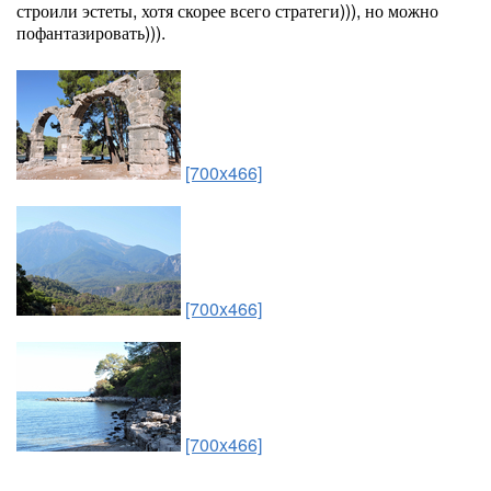
строили эстеты, хотя скорее всего стратеги))), но можно
пофантазировать))).
[700x466]
[700x466]
[700x466]