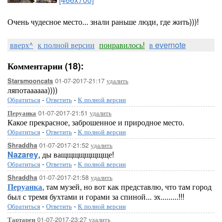
Очень чудесное место... знали раньше люди, где жить)))!
вверх^
к полной версии
понравилось!
в evernote
Комментарии (18):
01-07-2017-21:17
удалить
Starsmooncats
ляпотаааааа))))
Обратиться
-
Ответить
-
К полной версии
01-07-2017-21:51
удалить
Перуанка
Какое прекрасное, заброшенное и природное место.
Обратиться
-
Ответить
-
К полной версии
01-07-2017-21:52
удалить
Shraddha
Nazarey
, ды ващщщщщщщще!
Обратиться
-
Ответить
-
К полной версии
01-07-2017-21:58
удалить
Shraddha
Перуанка
, там музей, но вот как представлю, что там город
был с тремя бухтами и горами за спиной... эх.........!!!
Обратиться
-
Ответить
-
К полной версии
01-07-2017-23:27
удалить
Тартарен