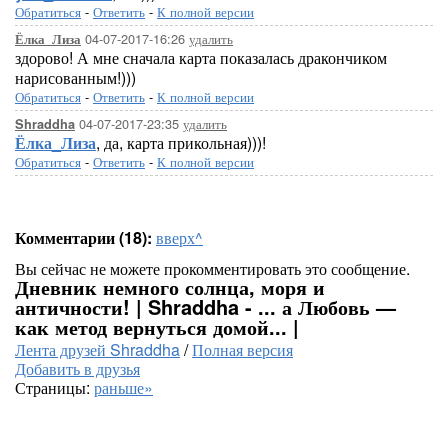
Обратиться
-
Ответить
-
К полной версии
04-07-2017-16:26
удалить
Ёлка_Лиза
здорово! А мне сначала карта показалась дракончиком
нарисованным!)))
Обратиться
-
Ответить
-
К полной версии
04-07-2017-23:35
удалить
Shraddha
Ёлка_Лиза
, да, карта прикольная)))!
Обратиться
-
Ответить
-
К полной версии
Комментарии (18):
вверх^
Вы сейчас не можете прокомментировать это сообщение.
Дневник немного солнца, моря и
античности! | Shraddha - ... а Любовь —
как метод вернуться домой... |
Лента друзей Shraddha
/
Полная версия
Добавить в друзья
Страницы:
раньше»