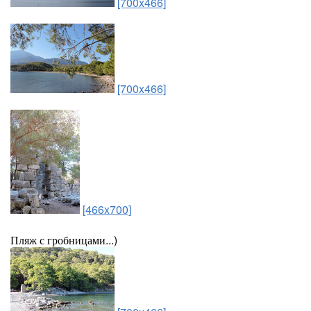
[700x466]
[700x466]
[466x700]
Пляж с гробницами...)