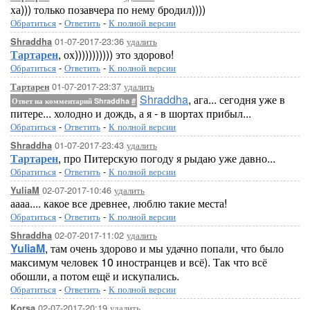
ха))) только позавчера по нему бродил))))
Обратиться
-
Ответить
-
К полной версии
01-07-2017-23:36
удалить
Shraddha
Тартарен
, ох))))))))))) это здорово!
Обратиться
-
Ответить
-
К полной версии
01-07-2017-23:37
удалить
Тартарен
Shraddha
, ага... сегодня уже в
Ответ на комментарий Shraddha
#
питере... холодно и дождь, а я - в шортах прибыл...
Обратиться
-
Ответить
-
К полной версии
01-07-2017-23:43
удалить
Shraddha
Тартарен
, про Питерскую погоду я рыдаю уже давно...
Обратиться
-
Ответить
-
К полной версии
02-07-2017-10:46
удалить
YuliaM
аааа.... какое все древнее, люблю такие места!
Обратиться
-
Ответить
-
К полной версии
02-07-2017-11:02
удалить
Shraddha
YuliaM
, там очень здорово и мы удачно попали, что было
максимум человек 10 иностранцев и всё). Так что всё
обошли, а потом ещё и искупались.
Обратиться
-
Ответить
-
К полной версии
02-07-2017-20:19
удалить
Korsa