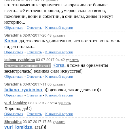
вот эти каменные орнаменты завораживают больше
всего...всё истлело, прошло, умерло, сколько веков,
поколений, войн и событий, а они целы, живы и несут
историю...
Обратиться
-
Ответить
-
К полной версии
02-07-2017-20:48
удалить
Shraddha
Korsa
, да, это очень удивительно, что вот этот вот камень
видел столько...
Обратиться
-
Ответить
-
К полной версии
03-07-2017-04:42
удалить
tatiana_ryabinina
Korsa
, я тоже на орнаменты
Ответ на комментарий Korsa
#
засмотрелась:) великая сила искусства!)
Обратиться
-
Ответить
-
К полной версии
03-07-2017-11:05
удалить
Shraddha
tatiana_ryabinina
, ))) девочки, такие девочки))).
Обратиться
-
Ответить
-
К полной версии
03-07-2017-15:14
удалить
yuri_lomidze
Хорошо, да! :)
Обратиться
-
Ответить
-
К полной версии
03-07-2017-17:56
удалить
Shraddha
yuri_lomidze
, ага)))!