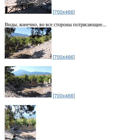
[700x466]
Виды, конечно, во все стороны потрясающие...
[700x466]
[700x466]