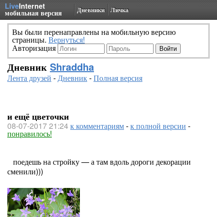
Live
Internet
Дневники
Личка
мобильная версия
Вы были перенаправлены на мобильную версию
страницы.
Вернуться!
Авторизация
Дневник
Shraddha
Лента друзей
-
Дневник
-
Полная версия
и ещё цветочки
08-07-2017 21:24
к комментариям
-
к полной версии
-
понравилось!
поедешь на стройку — а там вдоль дороги декорации
сменили)))