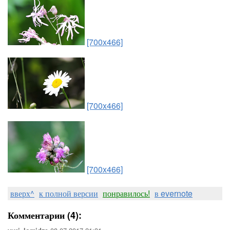
[700x466]
[700x466]
[700x466]
вверх^
к полной версии
понравилось!
в evernote
Комментарии (4):