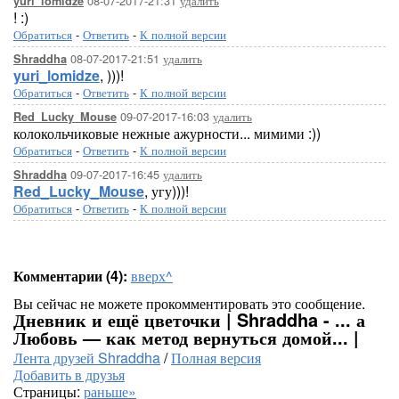
08-07-2017-21:31
удалить
yuri_lomidze
! :)
Обратиться
-
Ответить
-
К полной версии
08-07-2017-21:51
удалить
Shraddha
yuri_lomidze
, )))!
Обратиться
-
Ответить
-
К полной версии
09-07-2017-16:03
удалить
Red_Lucky_Mouse
колокольчиковые нежные ажурности... мимими :))
Обратиться
-
Ответить
-
К полной версии
09-07-2017-16:45
удалить
Shraddha
Red_Lucky_Mouse
, угу)))!
Обратиться
-
Ответить
-
К полной версии
Комментарии (4):
вверх^
Вы сейчас не можете прокомментировать это сообщение.
Дневник и ещё цветочки | Shraddha - ... а
Любовь — как метод вернуться домой... |
Лента друзей Shraddha
/
Полная версия
Добавить в друзья
Страницы:
раньше»