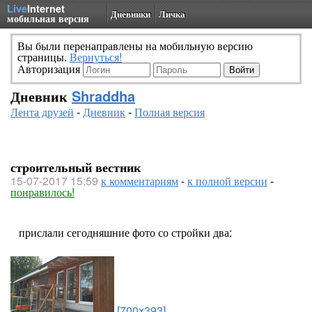
Live
Internet
Дневники
Личка
мобильная версия
Вы были перенаправлены на мобильную версию
страницы.
Вернуться!
Авторизация
Дневник
Shraddha
Лента друзей
-
Дневник
-
Полная версия
строительный вестник
15-07-2017 15:59
к комментариям
-
к полной версии
-
понравилось!
прислали сегодняшние фото со стройки два:
[700x393]