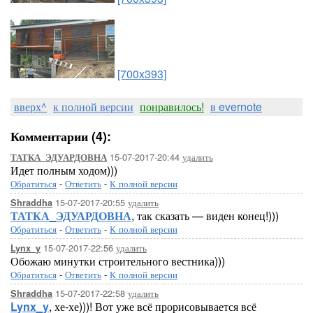
[700x393]
вверх^
к полной версии
понравилось!
в evernote
Комментарии (4):
15-07-2017-20:44
удалить
ТАТКА_ЭДУАРДОВНА
Идет полным ходом)))
Обратиться
-
Ответить
-
К полной версии
15-07-2017-20:55
удалить
Shraddha
ТАТКА_ЭДУАРДОВНА
, так сказать — виден конец!)))
Обратиться
-
Ответить
-
К полной версии
15-07-2017-22:56
удалить
Lynx_y
Обожаю минутки строительного вестника)))
Обратиться
-
Ответить
-
К полной версии
15-07-2017-22:58
удалить
Shraddha
Lynx_y
, хе-хе)))! Вот уже всё прорисовывается всё