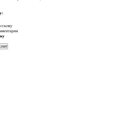
у:
 ссылку
омментарии
нку