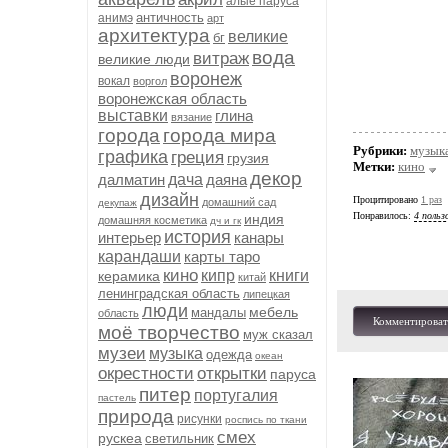
алые паруса
античность
анимэ
арт
архитектура
великие
бг
вода
витраж
великие люди
воронеж
вокал
воргол
воронежская область
выставки
глина
вязание
города
города мира
Рубрики:
музыка
графика
греция
грузия
Метки:
кино
декор
далматин
дача
даяна
дизайн
Процитировано
1 раз
домашний сад
декупаж
Понравилось:
4 польз
индия
домашняя косметика
дч и гк
история
интерьер
канары
карандаши
карты таро
кино
кипр
книги
керамика
китай
ленинградская область
липецкая
люди
мебель
мандалы
область
Комментироват
моё творчество
муж сказал
музеи
музыка
одежда
океан
окрестности
открытки
паруса
питер
португалия
пастель
природа
рисунки
роспись по ткани
смех
рускеа
светильник