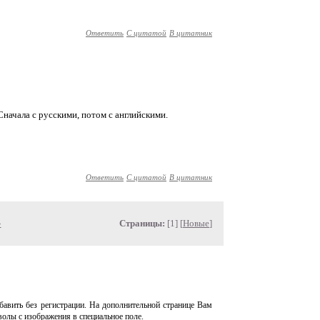
Ответить
С цитатой
В цитатник
 Сначала с русскими, потом с английскими.
Ответить
С цитатой
В цитатник
»
Страницы:
[1] [
Новые
]
авить без регистрации. На дополнительной странице Вам
волы с изображения в специальное поле.