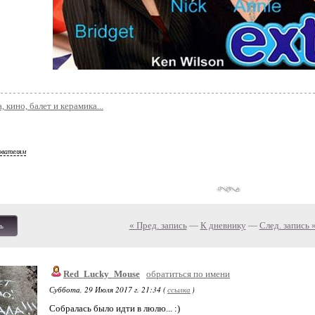
, кино, балет и керамика...
ователям
« Пред. запись
—
К дневнику
—
След. запись 
ь
Red_Lucky_Mouse
обратиться по имени
Суббота, 29 Июля 2017 г. 21:34 (
ссылка
)
Собралась было идти в люлю... :)