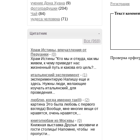
учение Дона Хуана
(9)
Регистрация
фотографушки
(204)
Текст коммен
Чай
(84)
чудеса человека
(71)
Цитатник
-
Все (968)
Храм Истины, впечатления от
Перуанки
-
(0)
Проверка орфог
Храм Истины "Кто мы и откуда, как мы
живем, к чему приведет нас
жизненный путь и какова его цель?...
итальянский эксперимент
-
(1)
экспериментирую Напишу еще и
здесь. Нужны люди, желающие
изучать итальянский, для
проведения...
люблю, когда именно так)))
-
(2)
картина Это была любовь с первого
взгляда) Вообще, мне многие вещи от
нравятся, очень нравятся,...
книголюбам из Москвы
-
(0)
Книжная выставка Друзья москвичи и
гости столицы! Напомню, чтобы не
пропусти...