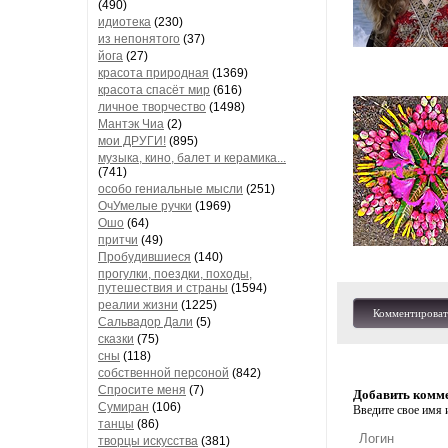
(490)
идиотека
(230)
из непонятого
(37)
йога
(27)
красота природная
(1369)
красота спасёт мир
(616)
личное творчество
(1498)
Мантэк Чиа
(2)
мои ДРУГИ!
(895)
музыка, кино, балет и керамика...
(741)
особо гениальные мысли
(251)
ОчУмелые ручки
(1969)
Ошо
(64)
притчи
(49)
Пробудившиеся
(140)
прогулки, поездки, походы,
путешествия и страны
(1594)
реалии жизни
(1225)
Комментироват
Сальвадор Дали
(5)
сказки
(75)
сны
(118)
собственной персоной
(842)
Спросите меня
(7)
Добавить комм
Сумиран
(106)
Введите свое имя и
танцы
(86)
творцы искусства
(381)