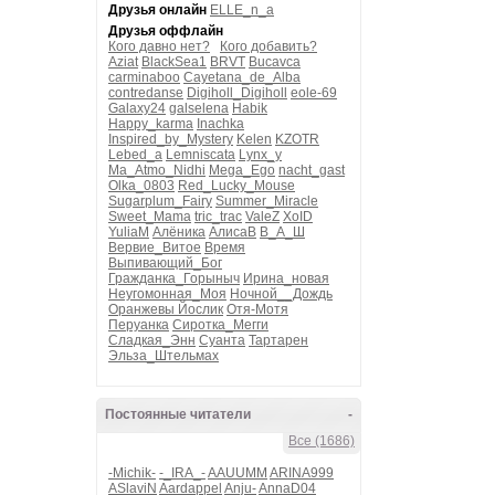
Друзья онлайн
ELLE_n_a
Друзья оффлайн
Кого давно нет?
Кого добавить?
Aziat
BlackSea1
BRVT
Bucavca
carminaboo
Cayetana_de_Alba
contredanse
Digiholl_Digiholl
eole-69
Galaxy24
galselena
Habik
Happy_karma
Inachka
Inspired_by_Mystery
Kelen
KZOTR
Lebed_a
Lemniscata
Lynx_y
Ma_Atmo_Nidhi
Mega_Ego
nacht_gast
Olka_0803
Red_Lucky_Mouse
Sugarplum_Fairy
Summer_Miracle
Sweet_Mama
tric_trac
ValeZ
XoID
YuliaM
Алёника
АлисаВ
В_А_Ш
Вервие_Витое
Время
Выпивающий_Бог
Гражданка_Горыныч
Ирина_новая
Неугомонная_Моя
Ночной__Дождь
Оранжевы Йослик
Отя-Мотя
Перуанка
Сиротка_Мегги
Сладкая_Энн
Суанта
Тартарен
Эльза_Штельмах
Постоянные читатели
-
Все (1686)
-Michik-
-_IRA_-
AAUUMM
ARINA999
ASlaviN
Aardappel
Anju-
AnnaD04