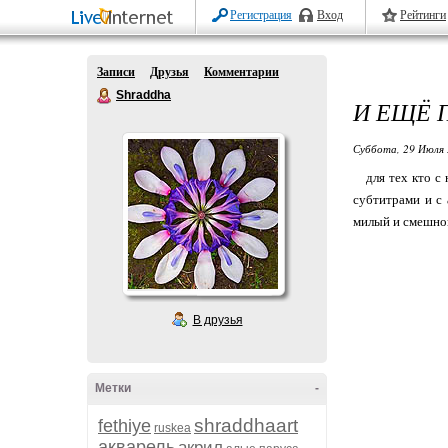
Регистрация
Вход
Рейтинги
Записи
Друзья
Комментарии
Shraddha
И ЕЩЁ 
Суббота, 29 Июля 
для тех кто с 
субтитрами и с 
милый и смешно
В друзья
Метки
-
shraddhaart
fethiye
ruskea
акварель
акрил