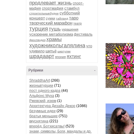
продлевает жизнь
спорт-
стамбул
мафия
спортмафия
субботний
строительныебудни
таро
концерт
сумки
тайланд
творческий марафон
театр
турция
тушь
украшения
ускорение метаболизма
фестиваль
храмы
финляндия
художникольгалялина
что
удивило
шитьё
шкатулки
шрадаарт
яхтинг
япония
Рубрики
-
ShraddhaArt
(266)
жизньвтурции
(71)
пост одного кадра
(44)
Альфонс Муха
(3)
Ржевский, изюм
(1)
Архитектура Дизайн Декор
(1086)
безумные идеи
(29)
братья меньшие
(751)
вкуснятина
(221)
вперёд, Ботхисатвы!
(523)
знаки, символы, Боги, мандалы и др.