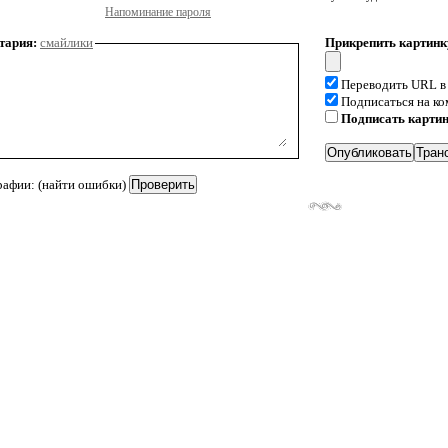
Напоминание пароля
тария:
смайлики
Прикрепить картинк
Переводить URL в
Подписаться на к
Подписать карти
рафии: (найти ошибки)