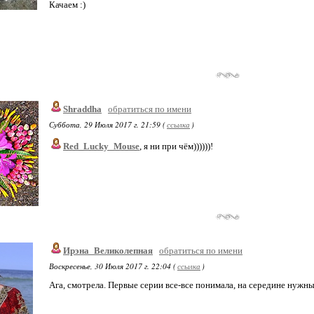
Качаем :)
Shraddha
обратиться по имени
Суббота, 29 Июля 2017 г. 21:59 (
ссылка
)
Red_Lucky_Mouse
, я ни при чём))))))!
Ирэна_Великолепная
обратиться по имени
Воскресенье, 30 Июля 2017 г. 22:04 (
ссылка
)
Ага, смотрела. Первые серии все-все понимала, на середине нужны