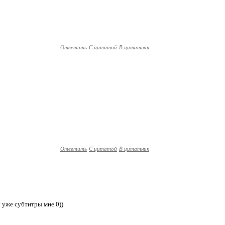
Ответить
С цитатой
В цитатник
Ответить
С цитатой
В цитатник
 уже субтитры мне 0))