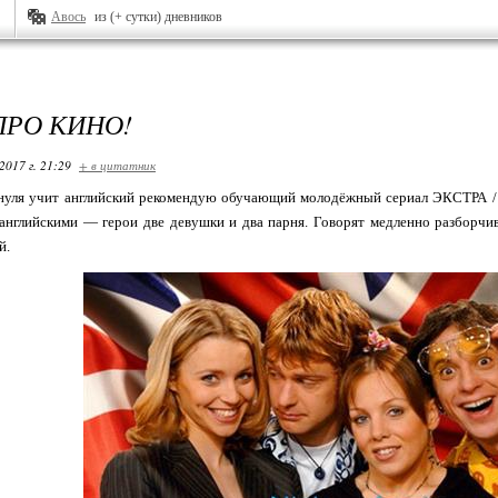
Авось
из (+ сутки) дневников
ПРО КИНО!
2017 г. 21:29
+ в цитатник
нуля учит английский рекомендую обучающий молодёжный сериал ЭКСТРА /
английскими — герои две девушки и два парня. Говорят медленно разборчив
й.