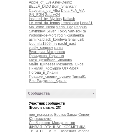
Apple_of_Eve
Aster-Deiniz
BELLA_DIDO
Bom_Shankahr
Cayetana_de_Alba
Didia
FLA_VIA
GN_EGN
Galaxy24
Inspired_by_Mystery
Kailash
Le_vent_du_temps
Lemniscata
Lena31
Ma_Atmo_Nidhi
Mega_Ego
Pappus
Savitridevi
Silver_Foxxy
Van-Toi-Ra
Wolodin-de-Mort
Yogini-Sashenka
asmirka
black_koroleva
fenai
luzik
lyudmila1209
mjv
nacht_gast
vasily_sergeev
xama
Виктория_Махракова
Гражданка_Горыныч
Катя_Дизайнер_Иванова
Майя_Шипеева
Механика_Снов
Николай_Кофырин
Отя-Мотя
Погода_в_Индии
Подарки_своими_руками
Тимка61
Яло-Радужное_Крыло
Сообщества
-
Участник сообществ
(Всего в списке: 20)
про_искусство
Восток-Запад-Север-
Юг
вязалочки
Сообщество_Мандалистов
ЖИВАЯ_ЭТИЧНАЯ_КОСМЕТИКА
_В_И_Н_Т_А_Ж_
Полезная_флора