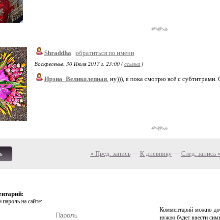
Shraddha
обратиться по имени
Воскресенье, 30 Июля 2017 г. 23:00 (
ссылка
)
Ирэна_Великолепная
, ну))), я пока смотрю всё с субтитрами.
« Пред. запись
—
К дневнику
—
След. запись 
ь
ентарий:
 пароль на сайте:
Комментарий можно доб
нужно будет ввести сим