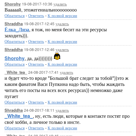
19-08-2017-10:36
удалить
Shorohy
Вааааай, этожегениальнооооооооо
Обратиться
-
Ответить
-
К полной версии
19-08-2017-12:45
удалить
Shraddha
Ёлка_Лиза
, я тож, но меня бесит на эти ресурсы
заходить))).
Обратиться
-
Ответить
-
К полной версии
19-08-2017-12:46
удалить
Shraddha
Shorohy
, да, да)))))))))
Обратиться
-
Ответить
-
К полной версии
24-08-2017-17:41
удалить
_White_tea_
и будет что-то вроде "Большой брат следит за тобой"))это ж
каким фанатом Васи Пупкина надо быть, чтобы жаждить
читать его посты на всех всех ресурсах)) немножко даже
пугает
Обратиться
-
Ответить
-
К полной версии
24-08-2017-18:11
удалить
Shraddha
_White_tea_
, ну, есть люди, которые в контакте постят про
своё хобби, а личное только в инсте.
Обратиться
-
Ответить
-
К полной версии
24-08-2017-18:46
удалить