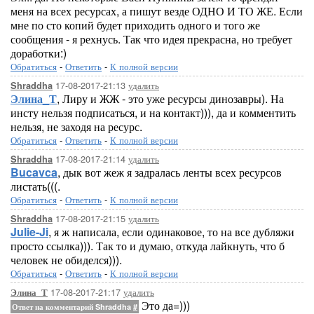
меня на всех ресурсах, а пишут везде ОДНО И ТО ЖЕ. Если
мне по сто копий будет приходить одного и того же
сообщения - я рехнусь. Так что идея прекрасна, но требует
доработки:)
Обратиться
-
Ответить
-
К полной версии
17-08-2017-21:13
удалить
Shraddha
Элина_Т
, Лиру и ЖЖ - это уже ресурсы динозавры). На
инсту нельзя подписаться, и на контакт))), да и комментить
нельзя, не заходя на ресурс.
Обратиться
-
Ответить
-
К полной версии
17-08-2017-21:14
удалить
Shraddha
Bucavca
, дык вот жеж я задралась ленты всех ресурсов
листать(((.
Обратиться
-
Ответить
-
К полной версии
17-08-2017-21:15
удалить
Shraddha
Julie-Ji
, я ж написала, если одинаковое, то на все дубляжи
просто ссылка))). Так то и думаю, откуда лайкнуть, что б
человек не обиделся))).
Обратиться
-
Ответить
-
К полной версии
17-08-2017-21:17
удалить
Элина_Т
Это да=)))
Ответ на комментарий Shraddha
#