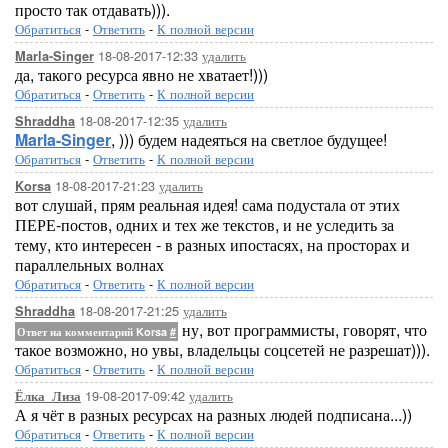
просто так отдавать))).
Обратиться
-
Ответить
-
К полной версии
18-08-2017-12:33
удалить
Marla-Singer
да, такого ресурса явно не хватает!)))
Обратиться
-
Ответить
-
К полной версии
18-08-2017-12:35
удалить
Shraddha
Marla-Singer
, ))) будем надеяться на светлое будущее!
Обратиться
-
Ответить
-
К полной версии
18-08-2017-21:23
удалить
Korsa
вот слушай, прям реальная идея! сама подустала от этих
ПЕРЕ-постов, одних и тех же текстов, и не уследить за
тему, кто интересен - в разных ипостасях, на просторах и
параллельных волнах
Обратиться
-
Ответить
-
К полной версии
18-08-2017-21:25
удалить
Shraddha
ну, вот программисты, говорят, что
Ответ на комментарий Korsa
#
такое возможно, но увы, владельцы соцсетей не разрешат))).
Обратиться
-
Ответить
-
К полной версии
19-08-2017-09:42
удалить
Ёлка_Лиза
А я чёт в разных ресурсах на разных людей подписана...))
Обратиться
-
Ответить
-
К полной версии