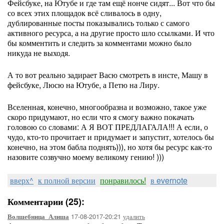
Фейсбуке, на Ютубе и где там ещё нонче сидят... Вот что бы
со всех этих площадок всё сливалось в одну,
дублированные посты показывались только с самого
активного ресурса, а на другие просто шло ссылками. И что
бы комментить и следить за комментами можно было
никуда не выходя.
А то вот реально задирает Васю смотреть в инсте, Машу в
фейсбуке, Люсю на Ютубе, а Петю на Лиру.
Вселенная, конечно, многообразна и возможно, такое уже
скоро придумают, но если что я смогу важно покачать
головою со словами: А Я ВОТ ПРЕДЛАГАЛА!!! А если, о
чудо, кто-то прочитает и придумает и запустит, хотелось бы
конечно, на этом бабла поднять))), но хотя бы ресурс как-то
назовите созвучно моему великому гению! )))
вверх^
к полной версии
понравилось!
в evernote
Комментарии (25):
17-08-2017-20:21
удалить
Волшебница_Алиша