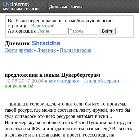
Live
Internet
Дневники
Личка
мобильная версия
Вы были перенаправлены на мобильную версию
страницы.
Вернуться!
Авторизация
Дневник
Shraddha
Лента друзей
-
Дневник
-
Полная версия
предложения к юным Цукербергерам
17-08-2017 20:04
к комментариям
-
к полной версии
-
понравилось!
пришла в голову идея, что вот если бы кто-то придумал
такой ресурс, где можно составить ленту друзей, но что бы
туда сливалось ото всех ресурсов автоматически...
Например, жутко люблю читать Васю Пупкина на Лиру, но
он есть и на ЖЖ, и иногда там посты разные, ещё Вася есть
в контакте и в инстаграме, и прости госсссподи, на