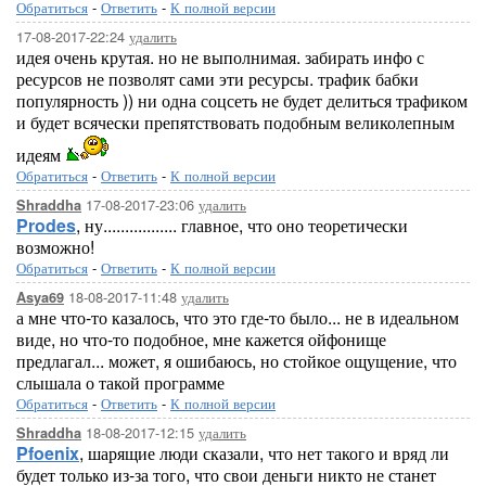
Обратиться
-
Ответить
-
К полной версии
17-08-2017-22:24
удалить
идея очень крутая. но не выполнимая. забирать инфо с
ресурсов не позволят сами эти ресурсы. трафик бабки
популярность )) ни одна соцсеть не будет делиться трафиком
и будет всячески препятствовать подобным великолепным
идеям
Обратиться
-
Ответить
-
К полной версии
17-08-2017-23:06
удалить
Shraddha
Prodes
, ну................. главное, что оно теоретически
возможно!
Обратиться
-
Ответить
-
К полной версии
18-08-2017-11:48
удалить
Asya69
а мне что-то казалось, что это где-то было... не в идеальном
виде, но что-то подобное, мне кажется ойфонище
предлагал... может, я ошибаюсь, но стойкое ощущение, что
слышала о такой программе
Обратиться
-
Ответить
-
К полной версии
18-08-2017-12:15
удалить
Shraddha
Pfoenix
, шарящие люди сказали, что нет такого и вряд ли
будет только из-за того, что свои деньги никто не станет