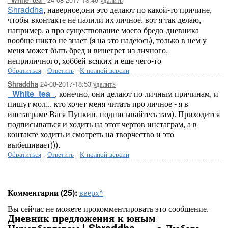
_White_tea_
Shraddha
, наверное,они это делают по какой-то причине,
чтобы вконтакте не палили их личное. вот я так делаю,
например, а про существование моего бредо-дневника
вообще никто не знает (я на это надеюсь), только в нем у
меня может быть бред и винегрет из личного,
неприличного, хоббей всяких и еще чего-то
Обратиться
-
Ответить
-
К полной версии
24-08-2017-18:53
удалить
Shraddha
_White_tea_
, конечно, они делают по личным причинам, и
пишут мол... кто хочет меня читать про личное - я в
инстаграме Вася Пупкин, подписывайтесь там). Приходится
подписываться и ходить на этот чертов инстаграм, а в
контакте ходить и смотреть на творчество и это
выбешивает))).
Обратиться
-
Ответить
-
К полной версии
Комментарии (25):
вверх^
Вы сейчас не можете прокомментировать это сообщение.
Дневник предложения к юным
Цукербергерам | Shraddha - ... а Любовь —