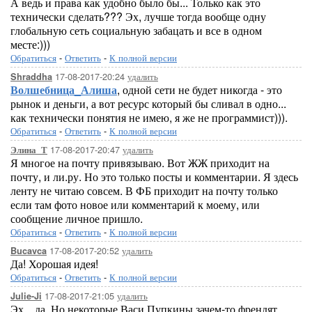
А ведь и права как удобно было бы... Только как это
технически сделать??? Эх, лучше тогда вообще одну
глобальную сеть социальную забацать и все в одном
месте:)))
Обратиться
-
Ответить
-
К полной версии
17-08-2017-20:24
удалить
Shraddha
Волшебница_Алиша
, одной сети не будет никогда - это
рынок и деньги, а вот ресурс который бы сливал в одно...
как технически понятия не имею, я же не программист))).
Обратиться
-
Ответить
-
К полной версии
17-08-2017-20:47
удалить
Элина_Т
Я многое на почту привязываю. Вот ЖЖ приходит на
почту, и ли.ру. Но это только посты и комментарии. Я здесь
ленту не читаю совсем. В ФБ приходит на почту только
если там фото новое или комментарий к моему, или
сообщение личное пришло.
Обратиться
-
Ответить
-
К полной версии
17-08-2017-20:52
удалить
Bucavca
Да! Хорошая идея!
Обратиться
-
Ответить
-
К полной версии
17-08-2017-21:05
удалить
Julie-Ji
Эх... да. Но некоторые Васи Пупкины зачем-то френдят