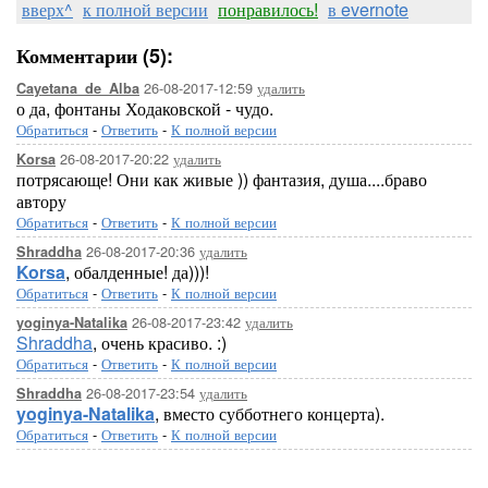
вверх^
к полной версии
понравилось!
в evernote
Комментарии (5):
26-08-2017-12:59
удалить
Cayetana_de_Alba
о да, фонтаны Ходаковской - чудо.
Обратиться
-
Ответить
-
К полной версии
26-08-2017-20:22
удалить
Korsa
потрясающе! Они как живые )) фантазия, душа....браво
автору
Обратиться
-
Ответить
-
К полной версии
26-08-2017-20:36
удалить
Shraddha
Korsa
, обалденные! да)))!
Обратиться
-
Ответить
-
К полной версии
26-08-2017-23:42
удалить
yoginya-Natalika
Shraddha
, очень красиво. :)
Обратиться
-
Ответить
-
К полной версии
26-08-2017-23:54
удалить
Shraddha
yoginya-Natalika
, вместо субботнего концерта).
Обратиться
-
Ответить
-
К полной версии