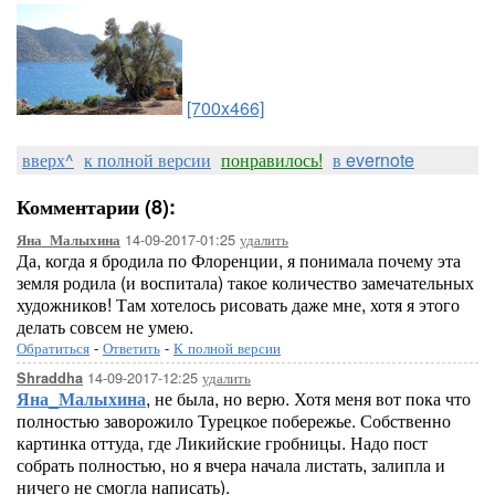
[700x466]
вверх^
к полной версии
понравилось!
в evernote
Комментарии (8):
14-09-2017-01:25
удалить
Яна_Малыхина
Да, когда я бродила по Флоренции, я понимала почему эта
земля родила (и воспитала) такое количество замечательных
художников! Там хотелось рисовать даже мне, хотя я этого
делать совсем не умею.
Обратиться
-
Ответить
-
К полной версии
14-09-2017-12:25
удалить
Shraddha
Яна_Малыхина
, не была, но верю. Хотя меня вот пока что
полностью заворожило Турецкое побережье. Собственно
картинка оттуда, где Ликийские гробницы. Надо пост
собрать полностью, но я вчера начала листать, залипла и
ничего не смогла написать).