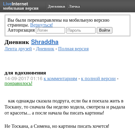
Live
Internet
Дневники
Личка
мобильная версия
Вы были перенаправлены на мобильную версию
страницы.
Вернуться!
Авторизация
Дневник
Shraddha
Лента друзей
-
Дневник
-
Полная версия
для вдохновения
14-09-2017 01:16
к комментариям
-
к полной версии
-
понравилось!
как однажды сказала подруга, если бы я поехала жить в
Тоскану, то сначала бы неделю ходила, смотрела и рыдала
от красоты... а после начала бы писать картины!
Не Тоскана, а Симена, но картины писать хочется!