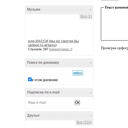
Текст коммен
Музыка
-
Все (1)
для ДАССИ (вы её смогли бы
запросто играть)
Проверка орфог
Слушали: 287
Комментарии: 0
Поиск по дневнику
-
в этом дневнике
Подписка по e-mail
-
Друзья
-
Все (224)