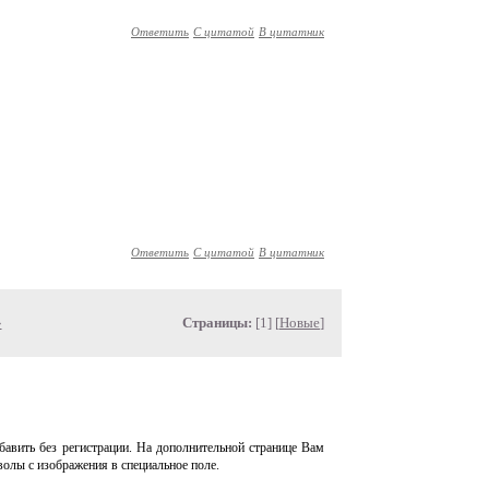
Ответить
С цитатой
В цитатник
Ответить
С цитатой
В цитатник
»
Страницы:
[1] [
Новые
]
авить без регистрации. На дополнительной странице Вам
волы с изображения в специальное поле.