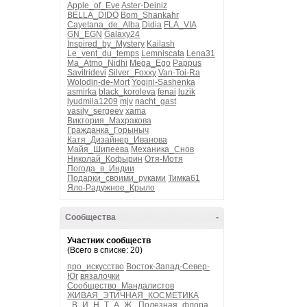
Apple_of_Eve
Aster-Deiniz
BELLA_DIDO
Bom_Shankahr
Cayetana_de_Alba
Didia
FLA_VIA
GN_EGN
Galaxy24
Inspired_by_Mystery
Kailash
Le_vent_du_temps
Lemniscata
Lena31
Ma_Atmo_Nidhi
Mega_Ego
Pappus
Savitridevi
Silver_Foxxy
Van-Toi-Ra
Wolodin-de-Mort
Yogini-Sashenka
asmirka
black_koroleva
fenai
luzik
lyudmila1209
mjv
nacht_gast
vasily_sergeev
xama
Виктория_Махракова
Гражданка_Горыныч
Катя_Дизайнер_Иванова
Майя_Шипеева
Механика_Снов
Николай_Кофырин
Отя-Мотя
Погода_в_Индии
Подарки_своими_руками
Тимка61
Яло-Радужное_Крыло
Сообщества
-
Участник сообществ
(Всего в списке: 20)
про_искусство
Восток-Запад-Север-
Юг
вязалочки
Сообщество_Мандалистов
ЖИВАЯ_ЭТИЧНАЯ_КОСМЕТИКА
_В_И_Н_Т_А_Ж_
Полезная_флора