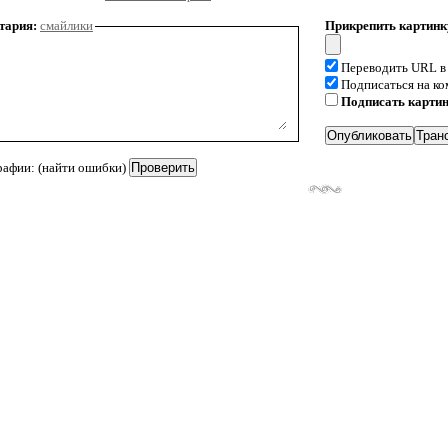
тария:
смайлики
Прикрепить картинк
Переводить URL в
Подписаться на к
Подписать карти
рафии: (найти ошибки)