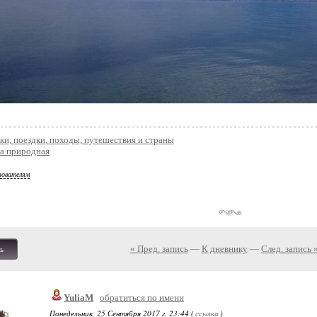
ки, поездки, походы, путешествия и страны
та природная
зователям
« Пред. запись
—
К дневнику
—
След. запись 
ь
YuliaM
обратиться по имени
Понедельник, 25 Сентября 2017 г. 23:44 (
ссылка
)