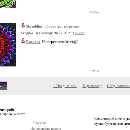
Shraddha
обратиться по имени
Вторник, 26 Сентября 2017 г. 22:52 (
ссылка
)
Bucavca
, Не переключайтесь)))!
« Пред. запись
—
К дневнику
—
След. запись 
ь
ентарий:
 пароль на сайте:
Комментарий можно доб
нужно будет ввести сим
Напоминание пароля