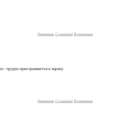
Ответить
С цитатой
В цитатник
оп - трудно пристраивается к экрану.
Ответить
С цитатой
В цитатник