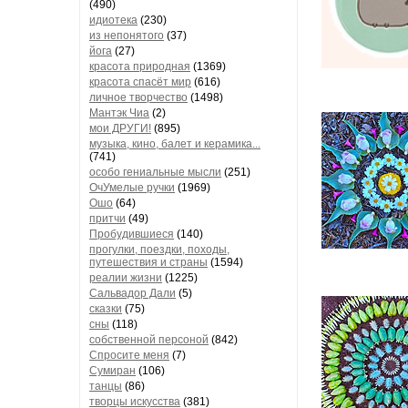
(490)
идиотека
(230)
из непонятого
(37)
йога
(27)
красота природная
(1369)
красота спасёт мир
(616)
личное творчество
(1498)
Мантэк Чиа
(2)
мои ДРУГИ!
(895)
музыка, кино, балет и керамика...
(741)
особо гениальные мысли
(251)
ОчУмелые ручки
(1969)
Ошо
(64)
притчи
(49)
Пробудившиеся
(140)
прогулки, поездки, походы,
путешествия и страны
(1594)
реалии жизни
(1225)
Сальвадор Дали
(5)
сказки
(75)
сны
(118)
собственной персоной
(842)
Спросите меня
(7)
Сумиран
(106)
танцы
(86)
творцы искусства
(381)