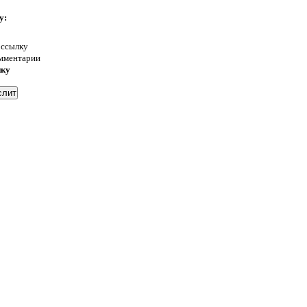
у:
 ссылку
омментарии
нку