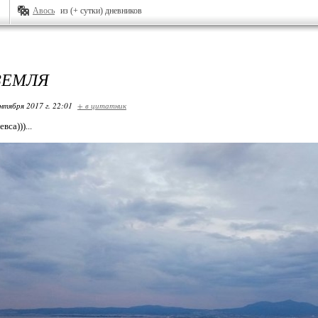
Авось
из (+ сутки) дневников
ЗЕМЛЯ
нтября 2017 г. 22:01
+ в цитатник
вса)))...