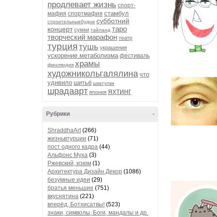
продлевает жизнь
спорт-
стамбул
мафия
спортмафия
субботний
строительныебудни
таро
концерт
сумки
тайланд
творческий марафон
театр
турция
тушь
украшения
ускорение метаболизма
фестиваль
храмы
финляндия
художникольгалялина
что
удивило
шитьё
шкатулки
шрадаарт
яхтинг
япония
Рубрики
-
ShraddhaArt
(266)
жизньвтурции
(71)
пост одного кадра
(44)
Альфонс Муха
(3)
Ржевский, изюм
(1)
Архитектура Дизайн Декор
(1086)
безумные идеи
(29)
братья меньшие
(751)
вкуснятина
(221)
вперёд, Ботхисатвы!
(523)
знаки, символы, Боги, мандалы и др.