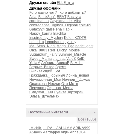
Друзья онлайн
ELLE_n_a
Друзья оффлайн
Кого давно нет?
Кого добавить?
Aziat
BlackSea1
BRVT
Bucavca
carminaboo
Cayetana_de_Alba
contredanse
Digiholl_Digiholl
eole-69
Galaxy24
galselena
Habik
Happy_karma
Inachka
Inspired_by_Mystery
Kelen
KZOTR
Lebed_a
Lemniscata
Lynx_y
Ma_Atmo_Nidhi
Mega_Ego
nacht_gast
Olka_0803
Red_Lucky_Mouse
Sugarplum_Fairy
Summer_Miracle
Sweet_Mama
tric_trac
ValeZ
XoID
YuliaM
Алёника
АлисаВ
В_А_Ш
Вервие_Витое
Время
Выпивающий_Бог
Гражданка_Горыныч
Ирина_новая
Неугомонная_Моя
Ночной__Дождь
Оранжевы Йослик
Отя-Мотя
Перуанка
Сиротка_Мегги
Сладкая_Энн
Суанта
Тартарен
Эльза_Штельмах
Постоянные читатели
-
Все (1686)
-Michik-
-_IRA_-
AAUUMM
ARINA999
ASlaviN
Aardappel
Anju-
AnnaD04