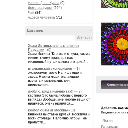
учение Дона Хуана
(9)
фотографушки
(204)
Чай
(84)
чудеса человека
(71)
Цитатник
-
Все (968)
Храм Истины, впечатления от
Перуанки
-
(0)
Храм Истины "Кто мы и откуда, как мы
живем, к чему приведет нас
жизненный путь и какова его цель?...
итальянский эксперимент
-
(1)
экспериментирую Напишу еще и
здесь. Нужны люди, желающие
изучать итальянский, для
проведения...
Комментироват
люблю, когда именно так)))
-
(2)
картина Это была любовь с первого
взгляда) Вообще, мне многие вещи от
нравятся, очень нравятся,...
Добавить комм
книголюбам из Москвы
-
(0)
Введите свое имя и
Книжная выставка Друзья москвичи и
гости столицы! Напомню, чтобы не
пропусти...
Регистрация