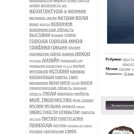
алые паруса
античность
анимэ
арт
архитектура
великие
бг
вода
витраж
великие люди
воронеж
вокал
воргол
воронежская область
выставки
глина
вязание
города
города мира
графика
греция
грузия
декор
далматин
дача
даяна
дизайн
Рубрики:
прогул
домашний сад
декупаж
красо
индия
домашняя косметика
дч и гк
Метки:
греция
история
интерьер
канары
Понравилось:
13 поль
карандаши
карты таро
кино
кипр
книги
керамика
китай
ленинградская область
липецкая
люди
мебель
мандалы
область
моё творчество
муж сказал
музеи
музыка
Комментироват
одежда
океан
окрестности
открытки
паруса
питер
португалия
пастель
природа
рисунки
роспись по ткани
смех
рускеа
светильник