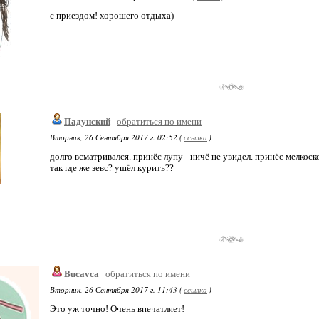
с приездом! хорошего отдыха)
Падунский
обратиться по имени
Вторник, 26 Сентября 2017 г. 02:52 (
ссылка
)
долго всматривался. принёс лупу - ничё не увидел. принёс мелкоск
так где же зевс? ушёл курить??
Bucavca
обратиться по имени
Вторник, 26 Сентября 2017 г. 11:43 (
ссылка
)
Это уж точно! Очень впечатляет!