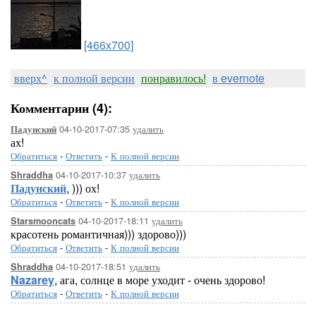
[466x700]
вверх^
к полной версии
понравилось!
в evernote
Комментарии (4):
04-10-2017-07:35
удалить
Падунский
ах!
Обратиться
-
Ответить
-
К полной версии
04-10-2017-10:37
удалить
Shraddha
Падунский
, ))) ох!
Обратиться
-
Ответить
-
К полной версии
04-10-2017-18:11
удалить
Starsmooncats
красотень романтичная))) здорово)))
Обратиться
-
Ответить
-
К полной версии
04-10-2017-18:51
удалить
Shraddha
Nazarey
, ага, солнце в море уходит - очень здорово!
Обратиться
-
Ответить
-
К полной версии