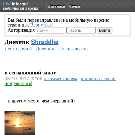
Live
Internet
Дневники
Личка
мобильная версия
Вы были перенаправлены на мобильную версию
страницы.
Вернуться!
Авторизация
Дневник
Shraddha
Лента друзей
-
Дневник
-
Полная версия
и сегодняшний закат
03-10-2017 22:59
к комментариям
-
к полной версии
-
понравилось!
в другом месте, чем вчерашний)