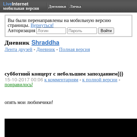
Live
Internet
Дневники
Личка
мобильная версия
Вы были перенаправлены на мобильную версию
страницы.
Вернуться!
Авторизация
Дневник
Shraddha
Лента друзей
-
Дневник
-
Полная версия
субботний концерт с небольшим запозданием)))
15-10-2017 00:06
к комментариям
-
к полной версии
-
понравилось!
опять мои любимчики!