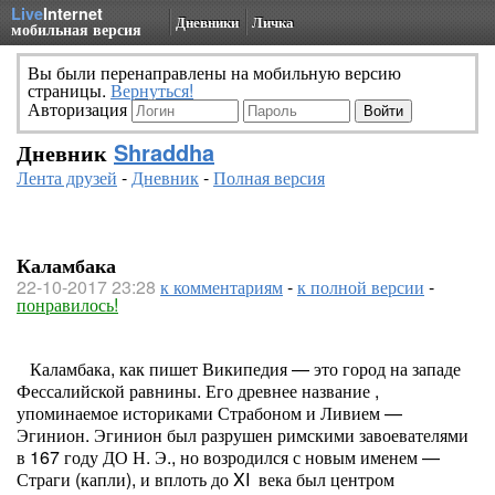
Live
Internet
Дневники
Личка
мобильная версия
Вы были перенаправлены на мобильную версию
страницы.
Вернуться!
Авторизация
Дневник
Shraddha
Лента друзей
-
Дневник
-
Полная версия
Каламбака
22-10-2017 23:28
к комментариям
-
к полной версии
-
понравилось!
Каламбака, как пишет Википедия — это город на западе
Фессалийской равнины. Его древнее название ,
упоминаемое историками Страбоном и Ливием —
Эгинион. Эгинион был разрушен римскими завоевателями
в 167 году ДО Н. Э., но возродился с новым именем —
Страги (капли), и вплоть до XI века был центром