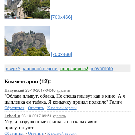
[700x466]
[700x466]
вверх^
к полной версии
понравилось!
в evernote
Комментарии (12):
23-10-2017-04:46
удалить
Падунский
"Облака плывут, облака, Не спеша плывут как в кино. А я
цыпленка ем табака, Я коньячку принял полкило" Галич
Обратиться
-
Ответить
-
К полной версии
23-10-2017-09:51
удалить
Lebed_a
Угу, и разрушенные сфинксы на скалах явно
присутствуют...
Обратиться
-
Ответить
-
К полной версии