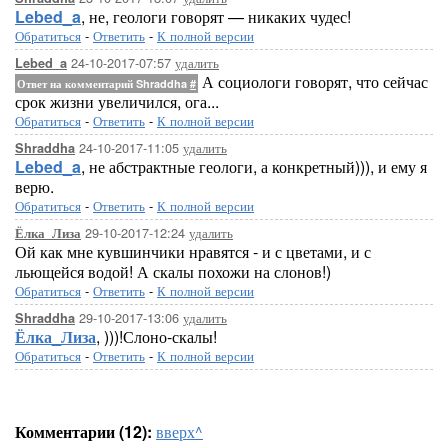
Lebed_a
, не, геологи говорят — никаких чудес!
Обратиться
-
Ответить
-
К полной версии
24-10-2017-07:57
удалить
Lebed_a
А социологи говорят, что сейчас
Ответ на комментарий Shraddha
#
срок жизни увеличился, ога...
Обратиться
-
Ответить
-
К полной версии
24-10-2017-11:05
удалить
Shraddha
Lebed_a
, не абстрактные геологи, а конкретный))), и ему я
верю.
Обратиться
-
Ответить
-
К полной версии
29-10-2017-12:24
удалить
Ёлка_Лиза
Ой как мне кувшинчики нравятся - и с цветами, и с
льющейся водой! А скалы похожи на слонов!)
Обратиться
-
Ответить
-
К полной версии
29-10-2017-13:06
удалить
Shraddha
Ёлка_Лиза
, )))!Слоно-скалы!
Обратиться
-
Ответить
-
К полной версии
Комментарии (12):
вверх^