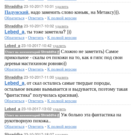
23-10-2017-10:01
удалить
Shraddha
Падунский
, надо заменить слово коньяк, на Метаксу))).
Обратиться
-
Ответить
-
К полной версии
23-10-2017-10:02
удалить
Shraddha
Lebed_a
, ты тоже заметила? )))
Обратиться
-
Ответить
-
К полной версии
23-10-2017-10:42
удалить
Lebed_a
Сложно не заметить) Самое
Ответ на комментарий Shraddha
#
прикольное - скалы оч похожи на то, как я гипс под свои
деревья мастихином ровняю))
Обратиться
-
Ответить
-
К полной версии
23-10-2017-11:00
удалить
Shraddha
Lebed_a
, от скал остались самые твердые породы,
остальное веками вымывается и выдувается, поэтому такая
"фантастика" получилась красивая).
Обратиться
-
Ответить
-
К полной версии
23-10-2017-13:02
удалить
Lebed_a
Уж больно эта фантастика на
Ответ на комментарий Shraddha
#
рукотворную похожа..
Обратиться
-
Ответить
-
К полной версии
23-10-2017-18:07
удалить
Shraddha