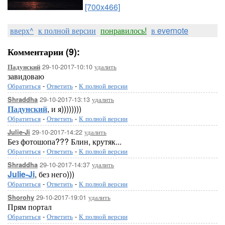
[700x466]
вверх^
к полной версии
понравилось!
в evernote
Комментарии (9):
29-10-2017-10:10
удалить
Падунский
завидоваю
Обратиться
-
Ответить
-
К полной версии
29-10-2017-13:13
удалить
Shraddha
Падунский
, и я))))))))
Обратиться
-
Ответить
-
К полной версии
29-10-2017-14:22
удалить
Julie-Ji
Без фотошопа??? Блин, крутяк...
Обратиться
-
Ответить
-
К полной версии
29-10-2017-14:37
удалить
Shraddha
Julie-Ji
, без него)))
Обратиться
-
Ответить
-
К полной версии
29-10-2017-19:01
удалить
Shorohy
Прям портал
Обратиться
-
Ответить
-
К полной версии