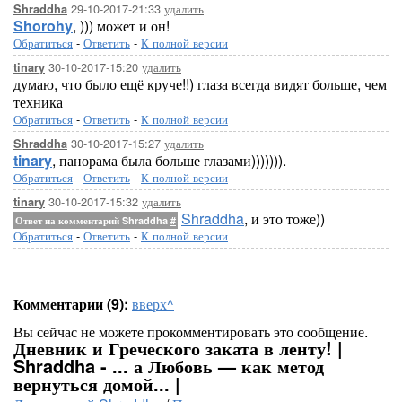
29-10-2017-21:33
удалить
Shraddha
Shorohy
, ))) может и он!
Обратиться
-
Ответить
-
К полной версии
30-10-2017-15:20
удалить
tinary
думаю, что было ещё круче!!) глаза всегда видят больше, чем
техника
Обратиться
-
Ответить
-
К полной версии
30-10-2017-15:27
удалить
Shraddha
tinary
, панорама была больше глазами))))))).
Обратиться
-
Ответить
-
К полной версии
30-10-2017-15:32
удалить
tinary
Shraddha
, и это тоже))
Ответ на комментарий Shraddha
#
Обратиться
-
Ответить
-
К полной версии
Комментарии (9):
вверх^
Вы сейчас не можете прокомментировать это сообщение.
Дневник и Греческого заката в ленту! |
Shraddha - ... а Любовь — как метод
вернуться домой... |