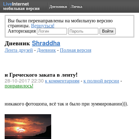
Live
Internet
Дневники
Личка
мобильная версия
Вы были перенаправлены на мобильную версию
страницы.
Вернуться!
Авторизация
Дневник
Shraddha
Лента друзей
-
Дневник
-
Полная версия
и Греческого заката в ленту!
28-10-2017 22:30
к комментариям
-
к полной версии
-
понравилось!
никакого фотошопа, всё так и было при зуммировании))).